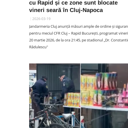
cu Rapid și ce zone sunt blocate
vineri seară în Cluj-Napoca
2026-03-19
SOCIAL
Jandarmeria Cluj anunță măsuri ample de ordine și siguran
Cine e motociclistul clujean c
pentru meciul CFR Cluj – Rapid București, programat vineri
a murit astăzi pe DN1! Avea d
20 martie 2026, de la ora 21:45, pe stadionul „Dr. Constant
36 de ani și lucra ca polițist 
Rădulescu"
Penitenciarul Gherla: Îl aștep
soția și copilul
05 August 17:44