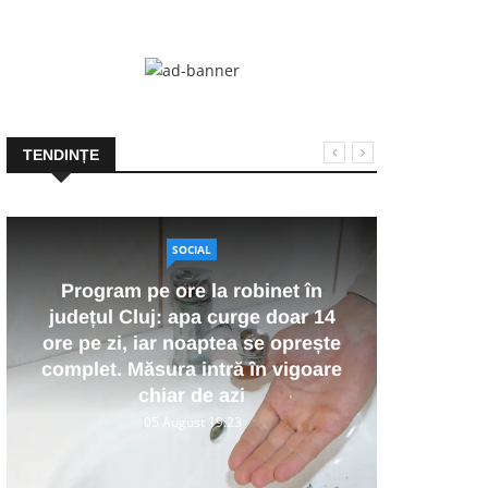
TENDINȚE
SOCIAL
O ca
Program pe ore la robinet în
deve
județul Cluj: apa curge doar 14
elev
ore pe zi, iar noaptea se oprește
complet. Măsura intră în vigoare
u
chiar de azi
05 August 19:23