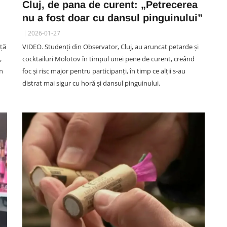
Cluj, de pana de curent: „Petrecerea
nu a fost doar cu dansul pinguinului”
2026-01-27
SOCIAL
ță
VIDEO. Studenți din Observator, Cluj, au aruncat petarde și
are
VIDEO. Accidentul mortal din
,
cocktailuri Molotov în timpul unei pene de curent, creând
oar
Vâlcele, filmat LIVE: Momentul
in
foc și risc major pentru participanți, în timp ce alții s-au
la
în care motociclistul intră în plin
distrat mai sigur cu horă și dansul pinguinului.
tau
într-un TIR și motocicleta ia foc.
Imagini greu de privit
06 August 13:59