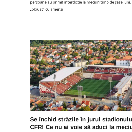
persoane au primit interdicție la meciuri timp de șase luni.
„plouat” cu amenzi
POLITIC/ADMINISTRATIV
O casă din Cluj-Napoca ar pu
deveni școală privată pentru
elevi. Documentația a ajuns 
nou pe masa comisiei de
urbanism a Primăriei Cluj-
Napoca
06 August 10:14
Se închid străzile în jurul stadionulu
CFR! Ce nu ai voie să aduci la meci