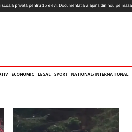
 școală privată pentru 15 elevi. Documentația a ajuns din nou pe masa
ATIV
ECONOMIC
LEGAL
SPORT
NATIONAL/INTERNATIONAL