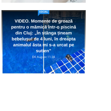
SOCIAL
VIDEO. Momente de groază
pentru o mămică într-o piscină
Cine
din Cluj: „În stânga țineam
a mu
bebelușul de 4 luni, în dreapta
36 
animalul ăsta mi s-a urcat pe
Peni
sutien”
06 August 11:38