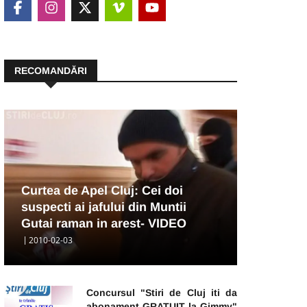
RECOMANDĂRI
Curtea de Apel Cluj: Cei doi
suspecti ai jafului din Muntii
Gutai raman in arest- VIDEO
2010-02-03
Concursul "Stiri de Cluj iti da
abonament GRATUIT la Gimmy"