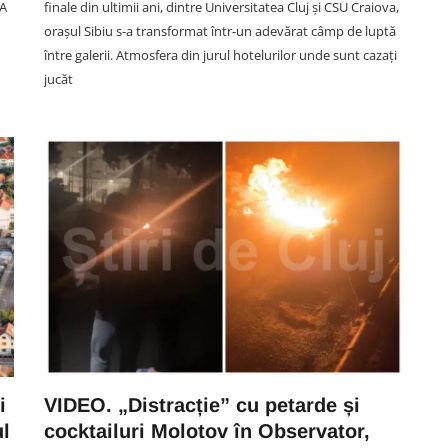
 A
finale din ultimii ani, dintre Universitatea Cluj și CSU Craiova,
orașul Sibiu s-a transformat într-un adevărat câmp de luptă
între galerii. Atmosfera din jurul hotelurilor unde sunt cazați
jucăt
SOCIAL
tea
 15
VIDEO.Accident acum în Cluj.
din
Un TIR și o autoutilitară au fost
implicate într-un impact violent
pe DN 1. Cei doi șoferi,
transportați de urgență la spital
06 August 08:09
i
VIDEO. „Distracție” cu petarde și
ul
cocktailuri Molotov în Observator,