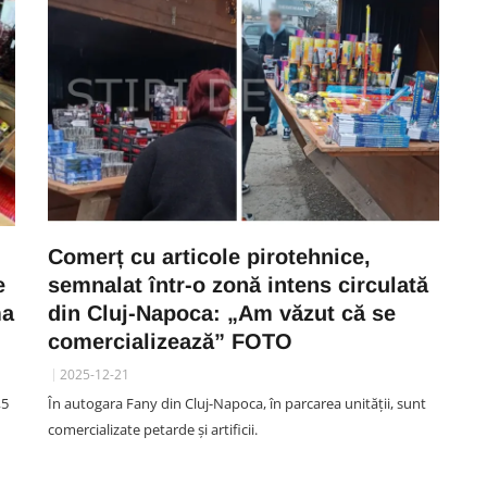
Comerț cu articole pirotehnice,
e
semnalat într-o zonă intens circulată
ma
din Cluj-Napoca: „Am văzut că se
comercializează” FOTO
2025-12-21
,5
În autogara Fany din Cluj-Napoca, în parcarea unității, sunt
comercializate petarde și artificii.