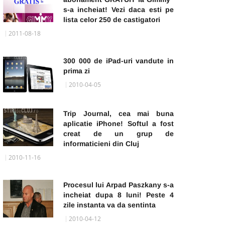
s-a incheiat! Vezi daca esti pe
lista celor 250 de castigatori
2011-08-18
300 000 de iPad-uri vandute in
prima zi
2010-04-05
Trip Journal, cea mai buna
aplicatie iPhone! Softul a fost
creat de un grup de
informaticieni din Cluj
2010-11-16
Procesul lui Arpad Paszkany s-a
incheiat dupa 8 luni! Peste 4
zile instanta va da sentinta
2010-04-12