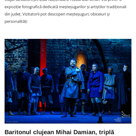
expoziție fotografică dedicată meșteșugarilor și artiștilor tradiționali
din județ. Vizitatorii pot descoperi meșteșuguri, obiceiuri și
personalități
Baritonul clujean Mihai Damian, triplă