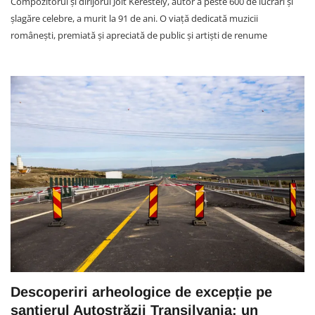
Compozitorul și dirijorul Jolt Kerestely, autor a peste 600 de lucrări și
șlagăre celebre, a murit la 91 de ani. O viață dedicată muzicii
românești, premiată și apreciată de public și artiști de renume
Descoperiri arheologice de excepție pe
șantierul Autostrăzii Transilvania: un