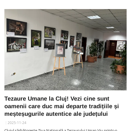
Tezaure Umane la Cluj! Vezi cine sunt
oamenii care duc mai departe tradițiile și
meșteșugurile autentice ale județului
2025-11-24
Clujul sărbătorește Ziua Națională a Tezaurului Uman Viu printr-o