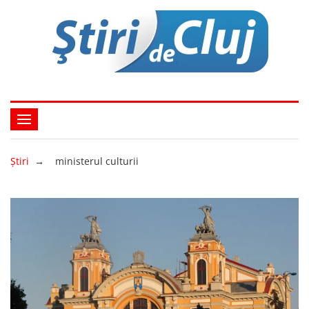
Ştiri
→
ministerul culturii