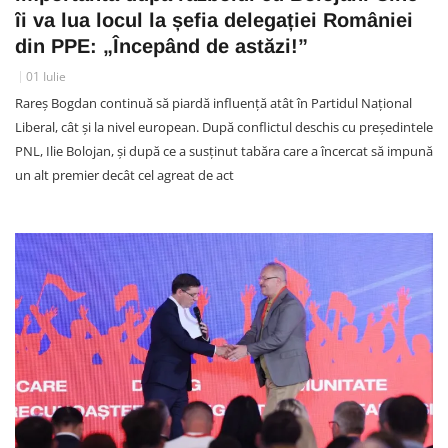
îi va lua locul la șefia delegației României
din PPE: „Începând de astăzi!”
01 Iulie
Rareș Bogdan continuă să piardă influență atât în Partidul Național
Liberal, cât și la nivel european. După conflictul deschis cu președintele
PNL, Ilie Bolojan, și după ce a susținut tabăra care a încercat să impună
un alt premier decât cel agreat de act