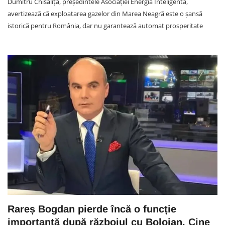
Dumitru Chisăliță, președintele Asociației Energia Inteligentă,
avertizează că exploatarea gazelor din Marea Neagră este o șansă
istorică pentru România, dar nu garantează automat prosperitate
Rareș Bogdan pierde încă o funcție
importantă după războiul cu Bolojan. Cine