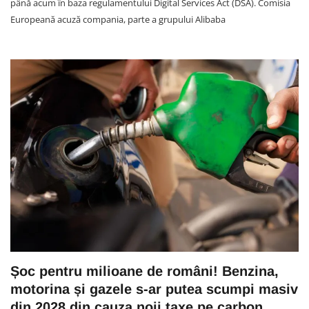
până acum în baza regulamentului Digital Services Act (DSA). Comisia
Europeană acuză compania, parte a grupului Alibaba
Șoc pentru milioane de români! Benzina,
motorina și gazele s-ar putea scumpi masiv
din 2028 din cauza noii taxe pe carbon