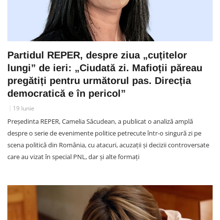
Partidul REPER, despre ziua „cuțitelor
lungi” de ieri: „Ciudată zi. Mafioții păreau
pregătiți pentru următorul pas. Direcția
democratică e în pericol”
19 Iunie
Președinta REPER, Camelia Săcudean, a publicat o analiză amplă
despre o serie de evenimente politice petrecute într-o singură zi pe
scena politică din România, cu atacuri, acuzații și decizii controversate
care au vizat în special PNL, dar și alte formați