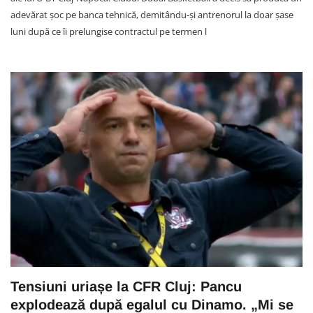
adevărat șoc pe banca tehnică, demitându-și antrenorul la doar șase
luni după ce îi prelungise contractul pe termen l
Tensiuni uriașe la CFR Cluj: Pancu
explodează după egalul cu Dinamo. „Mi se