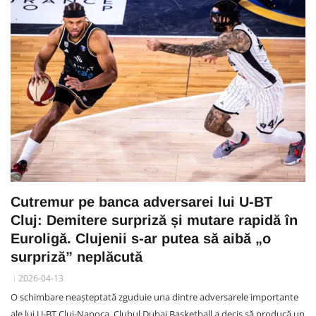
Cutremur pe banca adversarei lui U-BT
Cluj: Demitere surpriză și mutare rapidă în
Euroligă. Clujenii s-ar putea să aibă „o
surpriză” neplăcută
2026-04-13
O schimbare neașteptată zguduie una dintre adversarele importante
ale lui U-BT Cluj-Napoca. Clubul Dubai Basketball a decis să producă un