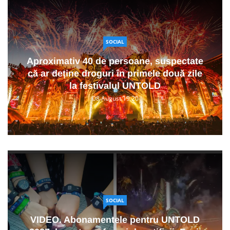
SOCIAL
Aproximativ 40 de persoane, suspectate
că ar deține droguri în primele două zile
la festivalul UNTOLD
08 August 19:20
SOCIAL
VIDEO. Abonamentele pentru UNTOLD