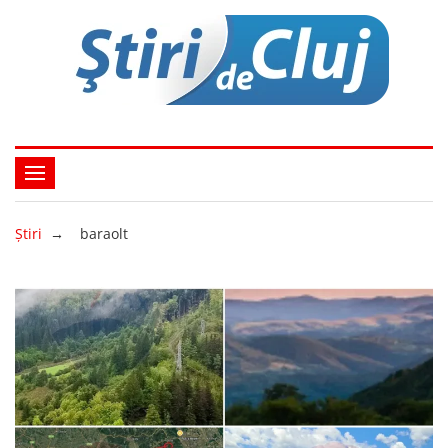
Ştiri
→
baraolt