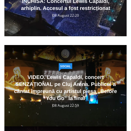
ÎNCHISĂ: Concertul Lewis Capaldi,
arhiplin. Accesul a fost restricționat
08 August 22:20
SOCIAL
VIDEO. Lewis Capaldi, concert
SENZAȚIONAL pe Cluj Arena. Publicul a
cântat împreună cu artistul piesa „Before
You Go” la final
08 August 22:59