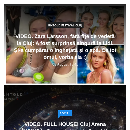
UNTOLD FESTIVAL CLUJ
VIDEO. Zara Larsson, fără fițe de vedetă
la Cluj: A fost surprinsă singură la Lidl.
Și-a cumpărat o înghețată și o apă. Ca tot
omul, vorba aia :)
08 August 18:45
SOCIAL
VIDEO. FULL HOUSE! Cluj Arena