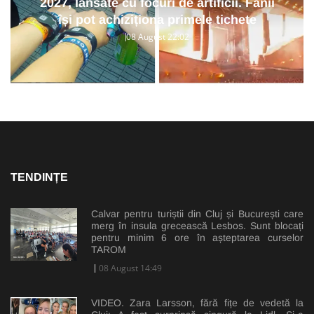
2027, lansate cu focuri de artificii. Fanii
își pot achiziționa primele tichete
08 August 22:02
TENDINȚE
Calvar pentru turiștii din Cluj și București care
merg în insula grecească Lesbos. Sunt blocați
pentru minim 6 ore în așteptarea curselor
TAROM
08 August 14:49
VIDEO. Zara Larsson, fără fițe de vedetă la