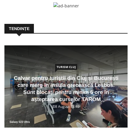
TENDINȚE
TURISM CLUJ
Calvar pentru turiștii din Cluj și București
care merg în insula grecească Lesbos.
Sunt blocați pentru minim 6 ore în
așteptarea curselor TAROM
08 August 14:49