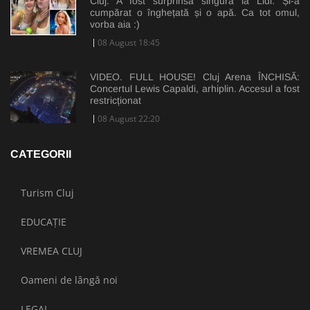
Cluj: A fost surprinsă singură la Lidl. Și-a
cumpărat o înghețată și o apă. Ca tot omul,
vorba aia :)
08 August 18:45
VIDEO. FULL HOUSE! Cluj Arena ÎNCHISĂ:
Concertul Lewis Capaldi, arhiplin. Accesul a fost
restricționat
08 August 22:20
CATEGORII
Turism Cluj
EDUCAȚIE
VREMEA CLUJ
Oameni de lângă noi
LEGAL