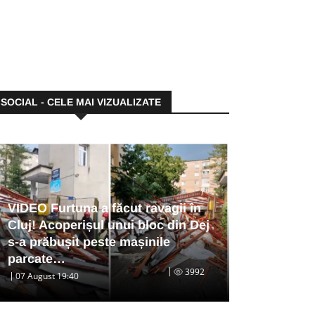
SOCIAL - CELE MAI VIZUALIZATE
VIDEO Furtuna a făcut ravagii în
Cluj! Acoperișul unui bloc din Dej
s-a prăbușit peste mașinile
parcate…
3992
07 August 19:40