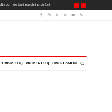
ai mult ca pe «U»”
TURISM CLUJ
VREMEA CLUJ
DIVERTISMENT