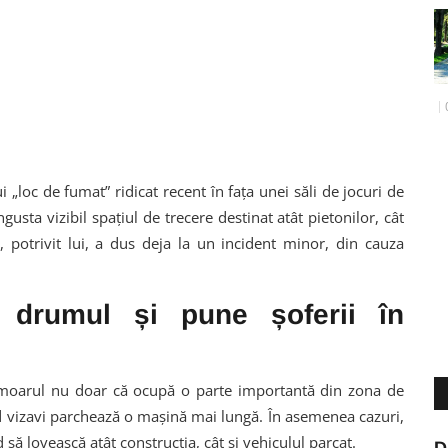
loc de fumat” ridicat recent în fața unei săli de jocuri de
gusta vizibil spațiul de trecere destinat atât pietonilor, cât
i, potrivit lui, a dus deja la un incident minor, din cauza
ă drumul și pune șoferii în
fumoarul nu doar că ocupă o parte importantă din zona de
nd vizavi parchează o mașină mai lungă. În asemenea cazuri,
d să lovească atât construcția, cât și vehiculul parcat.
D