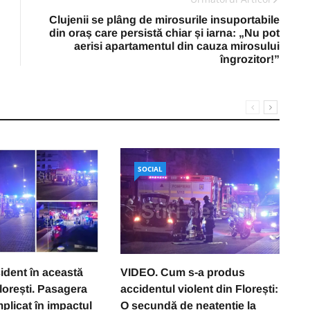
Clujenii se plâng de mirosurile insuportabile
din oraș care persistă chiar și iarna: „Nu pot
aerisi apartamentul din cauza mirosului
îngrozitor!”
SOCIAL
ident în această
VIDEO. Cum s-a produs
L
lorești. Pasagera
accidentul violent din Florești:
in
mplicat în impactul
O secundă de neatenție la
a