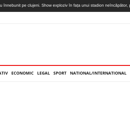
imit o declarație de dragoste greu de egalat. Vlad: „Mama, te iubesc m
ATIV
ECONOMIC
LEGAL
SPORT
NATIONAL/INTERNATIONAL