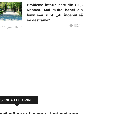
Probleme într-un parc din Cluj-
Napoca. Mai multe bănci din
lemn s-au rupt: „Au început să
se destrame”
1824
07 August 16:53
SONDAJ DE OPINIE
acă mâine ar fi alegeri, l-ați mai vota