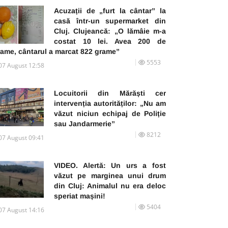
Acuzații de „furt la cântar” la
casă într-un supermarket din
Cluj. Clujeancă: „O lămâie m-a
costat 10 lei. Avea 200 de
rame, cântarul a marcat 822 grame”
5553
07 August 12:58
Locuitorii din Mărăști cer
intervenția autorităților: „Nu am
văzut niciun echipaj de Poliție
sau Jandarmerie”
8212
07 August 09:41
VIDEO. Alertă: Un urs a fost
văzut pe marginea unui drum
din Cluj: Animalul nu era deloc
speriat mașini!
5404
07 August 14:16