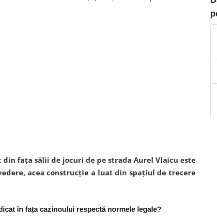
p
 din fața sălii de jocuri de pe strada Aurel Vlaicu este
edere, acea construcție a luat din spațiul de trecere
idicat în fața cazinoului respectă normele legale?