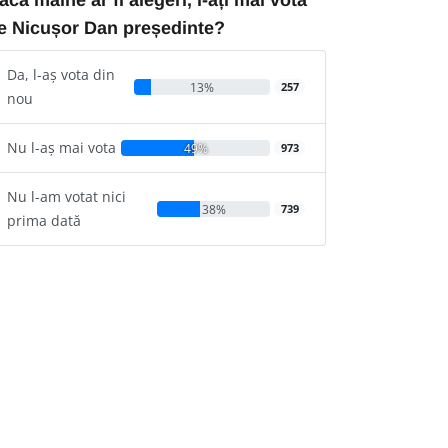
e Nicușor Dan președinte?
Da, l-aș vota din
13%
257
nou
Nu l-aș mai vota
49%
973
Nu l-am votat nici
38%
739
prima dată