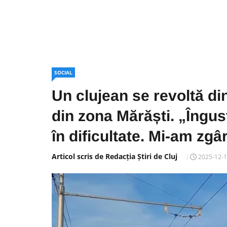
SOCIAL
Un clujean se revoltă di
din zona Mărăști. „Îngus
în dificultate. Mi-am zgâ
Articol scris de Redacția Știri de Cluj
2025-12-