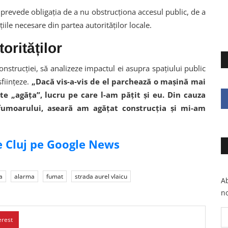
 prevede obligația de a nu obstrucționa accesul public, de a
țiile necesare din partea autorităților locale.
orităților
construcției, să analizeze impactul ei asupra spațiului public
ființeze.
„
Dacă vis-a-vis de el parchează o mașină mai
te „agăța”, lucru pe care l-am pățit și eu.
Din cauza
fumoarului, aseară am agățat construcția și mi-am
de Cluj pe Google News
a
alarma
fumat
strada aurel vlaicu
Ab
no
erest