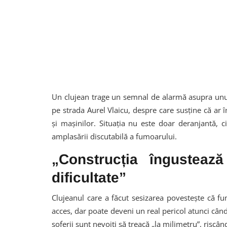
Un clujean trage un semnal de alarmă asupra unui „
pe strada Aurel Vlaicu, despre care susține că ar în
și mașinilor. Situația nu este doar deranjantă, c
amplasării discutabilă a fumoarului.
„Construcția îngusteaz
dificultate”
Clujeanul care a făcut sesizarea povestește că 
acces, dar poate deveni un real pericol atunci câ
șoferii sunt nevoiți să treacă „la milimetru”, riscân