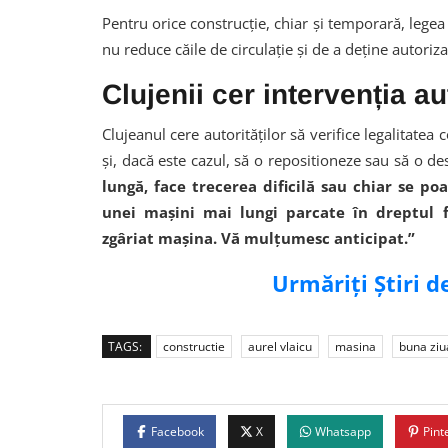
Pentru orice construcție, chiar și temporară, legea
nu reduce căile de circulație și de a deține autoriza
Clujenii cer intervenția aut
Clujeanul cere autorităților să verifice legalitatea 
și, dacă este cazul, să o repositioneze sau să o des
lungă, face trecerea dificilă sau chiar se poa
unei mașini mai lungi parcate în dreptul 
zgâriat mașina. Vă mulțumesc anticipat.”
Urmăriți Știri 
TAGS:
constructie
aurel vlaicu
masina
buna ziu
Facebook
X
Whatsapp
Pint