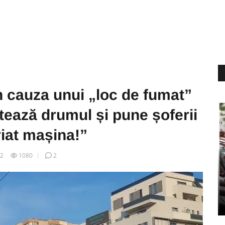
n cauza unui „loc de fumat”
tează drumul și pune șoferii
riat mașina!”
12
1080
2