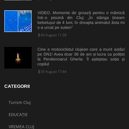
VIDEO. Momente de groază pentru o mămică
într-o piscină din Cluj: „În stânga țineam
bebelușul de 4 luni, în dreapta animalul ăsta mi
s-a urcat pe sutien”
06 August 11:38
Cine e motociclistul clujean care a murit astăzi
pe DN1! Avea doar 36 de ani și lucra ca polițist
la Penitenciarul Gherla: Îl așteptau soția și
copilul
05 August 17:44
CATEGORII
Turism Cluj
EDUCAȚIE
VREMEA CLUJ