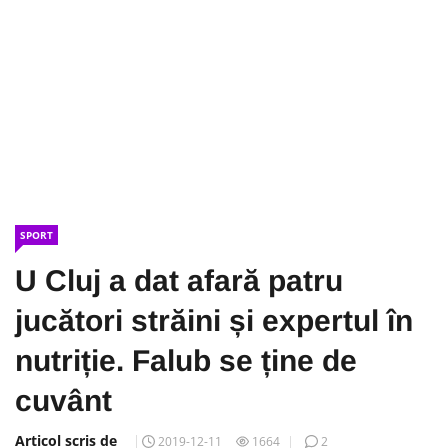
SPORT
U Cluj a dat afară patru
jucători străini și expertul în
nutriție. Falub se ține de
cuvânt
Articol scris de
2019-12-11
1664
2