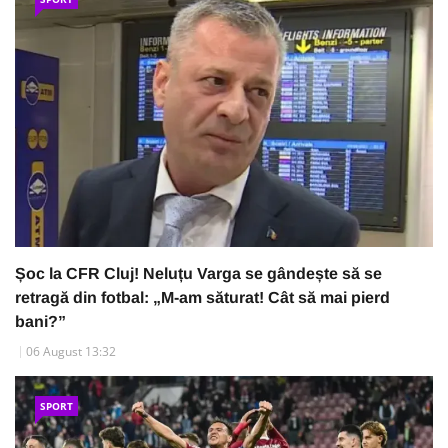
Șoc la CFR Cluj! Neluțu Varga se gândește să se
retragă din fotbal: „M-am săturat! Cât să mai pierd
bani?”
06 August 13:32
SPORT