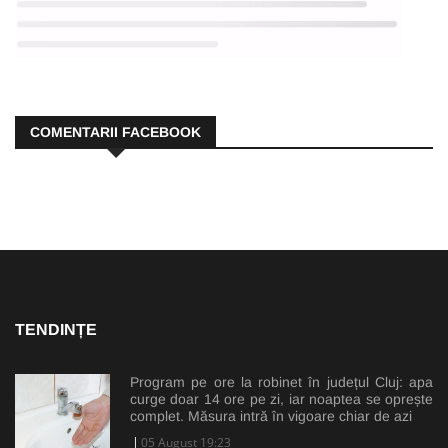
COMENTARII FACEBOOK
TENDINȚE
Program pe ore la robinet în județul Cluj: apa
curge doar 14 ore pe zi, iar noaptea se oprește
complet. Măsura intră în vigoare chiar de azi
05 August 19:23