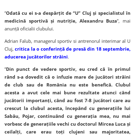
”
Odată cu ei s-a despărţit de “U” Cluj şi specialistul în
medicină sportivă şi nutriţie, Alexandru Buza
”, mai
anunță oficialii clubului.
Adrian Falub, managerul sportiv si antrenorul interimar al U
Cluj,
critica la o conferință de presă din 18 septembrie,
aducerea jucătorilor străini
.
”
Din punct de vedere sportiv, eu cred că în primul
rând s-a dovedit că o infuzie mare de jucători străini
de club sau de România nu este benefică. Clubul
acesta a avut cele mai bune rezultate atunci când
jucătorii importanți, când au fost 7-8 jucători care au
crescut la clubul acesta, începând cu generațiile lui
Sabău, Pojar, continuând cu generația mea, nu mai
vorbesc de generațiile vechi cu doctorul Mircea Luca și
ceilalți, care erau toți clujeni sau majoritatea,