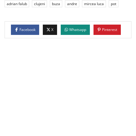
adrian falub
clujeni
buza
andre
mircea luca
pot
Facebook
X
Whatsapp
Pinterest