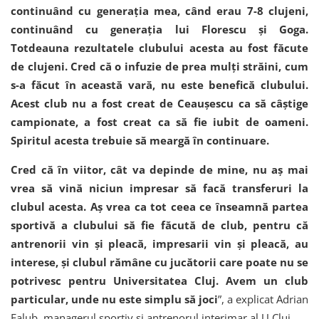
continuând cu generația mea, când erau 7-8 clujeni,
continuând cu generația lui Florescu și Goga.
Totdeauna rezultatele clubului acesta au fost făcute
de clujeni. Cred că o infuzie de prea mulți străini, cum
s-a făcut în această vară, nu este benefică clubului.
Acest club nu a fost creat de Ceaușescu ca să câștige
campionate, a fost creat ca să fie iubit de oameni.
Spiritul acesta trebuie să meargă în continuare.
Cred că în viitor, cât va depinde de mine, nu aș mai
vrea să vină niciun impresar să facă transferuri la
clubul acesta. Aș vrea ca tot ceea ce înseamnă partea
sportivă a clubului să fie făcută de club, pentru că
antrenorii vin și pleacă, impresarii vin și pleacă, au
interese, și clubul rămâne cu jucătorii care poate nu se
potrivesc pentru Universitatea Cluj. Avem un club
particular, unde nu este simplu să joci
”, a explicat Adrian
Falub, managerul sportiv și antrenorul interimar al U Cluj.