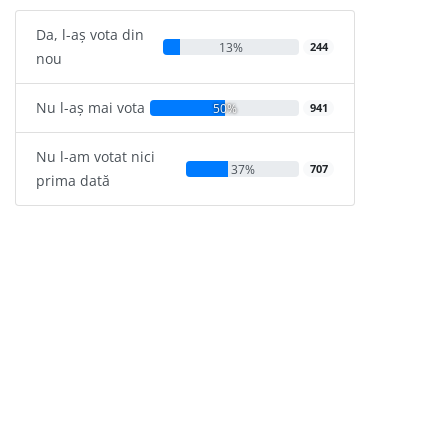
Da, l-aș vota din
13%
244
nou
Nu l-aș mai vota
50%
941
Nu l-am votat nici
37%
707
prima dată