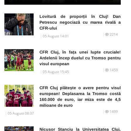
Lovitură de proporții în Cluj! Dan
Petrescu negociază cu marea rivală a
CFR-ului
2214
05 August 14:01
CFR Cluj, în fața unei lupte cruciale!
Ardelenii încep duelul cu Tromso pentru
visul european
1459
05 August 15:45
CFR Cluj plătește o avere pentru visul
european! Deplasarea la Tromso costă
160.000 de euro, iar miza este de 4,5
milioane de euro
1499
05 August 08:37
Nicușor Stanciu la Universitatea Cluj.