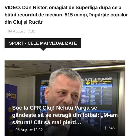
VIDEO. Dan Nistor, omagiat de Superliga după ce a
bătut recordul de meciuri. 515 mingi, împărțite copiilor
din Cluj și Rucăr
04 August 17:35
SPORT - CELE MAI VIZUALIZATE
Șoc la CFR Cluj! Neluțu Varga se
gândește să se retragă din fotbal: „M-am
săturat! Cât să mai pierd…
546
06 August 13:32