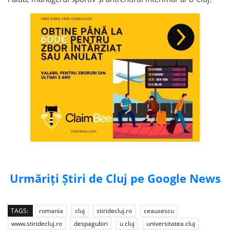
Urmăriți Știri de Cluj pe Google News
TAGS:
romania
cluj
stiridecluj.ro
ceausescu
www.stiridecluj.ro
despagubiri
u cluj
universitatea cluj