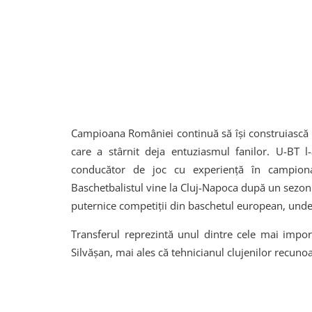
Campioana României continuă să își construiască 
care a stârnit deja entuziasmul fanilor. U-BT l
conducător de joc cu experiență în campion
Baschetbalistul vine la Cluj-Napoca după un sezon 
puternice competiții din baschetul european, unde
Transferul reprezintă unul dintre cele mai impor
Silvășan, mai ales că tehnicianul clujenilor recuno