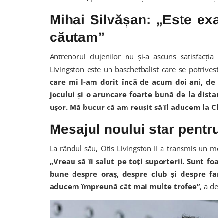
Mihai Silvășan: „Este exa
căutam”
Antrenorul clujenilor nu și-a ascuns satisfacția 
Livingston este un baschetbalist care se potriveșt
care mi l-am dorit încă de acum doi ani, de
jocului și o aruncare foarte bună de la dista
ușor. Mă bucur că am reușit să îl aducem la C
Mesajul noului star pentru
La rândul său, Otis Livingston II a transmis un me
„Vreau să îi salut pe toți suporterii. Sunt f
bune despre oraș, despre club și despre fan
aducem împreună cât mai multe trofee”
, a d