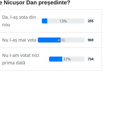
e Nicușor Dan președinte?
Da, l-aș vota din
13%
255
nou
Nu l-aș mai vota
49%
969
Nu l-am votat nici
37%
734
prima dată