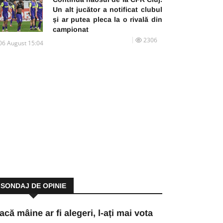
Un alt jucător a notificat clubul
și ar putea pleca la o rivală din
campionat
2306
06 August 15:04
SONDAJ DE OPINIE
acă mâine ar fi alegeri, l-ați mai vota