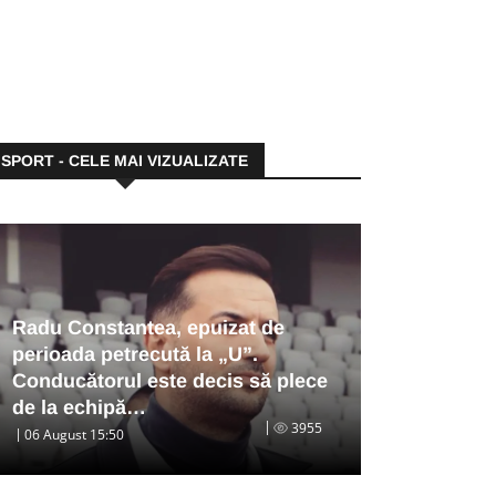
SPORT - CELE MAI VIZUALIZATE
Radu Constantea, epuizat de
perioada petrecută la „U”.
Conducătorul este decis să plece
de la echipă…
3955
06 August 15:50