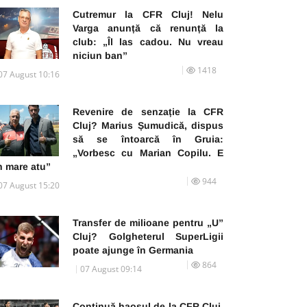
Cutremur la CFR Cluj! Nelu
Varga anunță că renunță la
club: „Îl las cadou. Nu vreau
niciun ban”
1418
07 August 10:16
Revenire de senzație la CFR
Cluj? Marius Șumudică, dispus
să se întoarcă în Gruia:
„Vorbesc cu Marian Copilu. E
n mare atu”
944
07 August 15:20
Transfer de milioane pentru „U”
Cluj? Golgheterul SuperLigii
poate ajunge în Germania
864
07 August 09:14
Continuă haosul de la CFR Cluj.