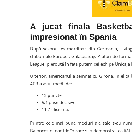
A jucat finala Basket
impresionat în Spania
După sezonul extraordinar din Germania, Living
cluburi ale Europei, Galatasaray. Alături de form
League, pierdută în fața puternicei echipe Unicaja
Ulterior, americanul a semnat cu Girona, în elită 
ACB a avut medii de:
13 puncte;
5,1 pase decisive;
11,7 eficiență.
Printre cele mai bune meciuri ale sale s-au num
Baloncesto, partide în care și-a demonstrat calitățil