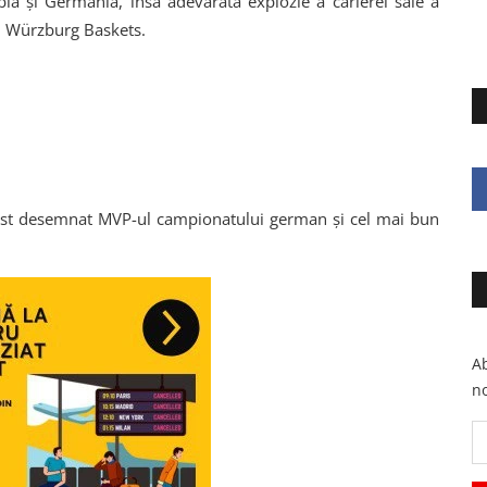
a și Germania, însă adevărata explozie a carierei sale a
u Würzburg Baskets.
 fost desemnat MVP-ul campionatului german și cel mai bun
Ab
no