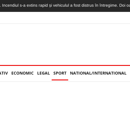
torităților: „Nu am văzut niciun echipaj de Poliție sau Jandarmerie”
ATIV
ECONOMIC
LEGAL
SPORT
NATIONAL/INTERNATIONAL