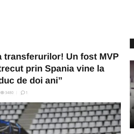
a transferurilor! Un fost MVP
trecut prin Spania vine la
aduc de doi ani”
3480
1