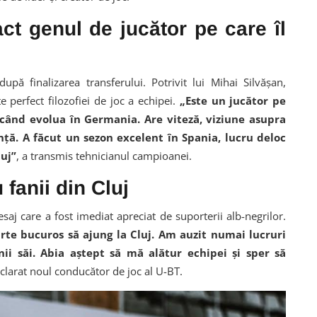
ct genul de jucător pe care îl
după finalizarea transferului. Potrivit lui Mihai Silvășan,
e perfect filozofiei de joc a echipei.
„Este un jucător pe
 când evolua în Germania. Are viteză, viziune asupra
nță. A făcut un sezon excelent în Spania, lucru deloc
luj”
, a transmis tehnicianul campioanei.
 fanii din Cluj
saj care a fost imediat apreciat de suporterii alb-negrilor.
oarte bucuros să ajung la Cluj. Am auzit numai lucruri
ii săi. Abia aștept să mă alătur echipei și sper să
eclarat noul conducător de joc al U-BT.