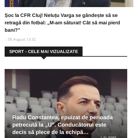
Șoc la CFR Cluj! Neluțu Varga se gândește să se
retragă din fotbal: „M-am săturat! Cât să mai pierd
bani?”
06 August 13:32
SPORT - CELE MAI VIZUALIZATE
Radu Constantea, epuizat de perioada
petrecută la „U”. Conducătorul este
decis să plece de la echipă…
3985