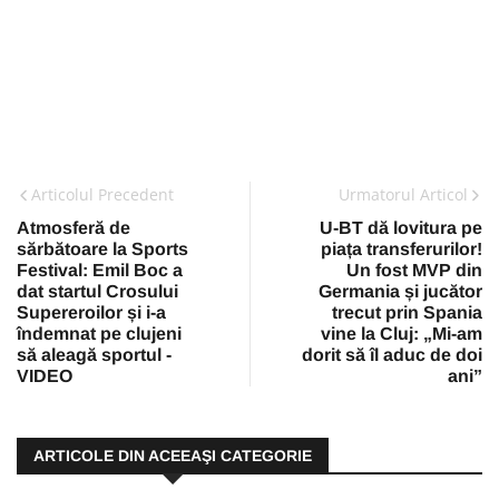
Articolul Precedent
Urmatorul Articol
Atmosferă de
U-BT dă lovitura pe
sărbătoare la Sports
piața transferurilor!
Festival: Emil Boc a
Un fost MVP din
dat startul Crosului
Germania și jucător
Supereroilor și i-a
trecut prin Spania
îndemnat pe clujeni
vine la Cluj: „Mi-am
să aleagă sportul -
dorit să îl aduc de doi
VIDEO
ani”
ARTICOLE DIN ACEEAŞI CATEGORIE