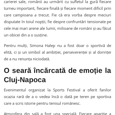
carierei sale, românii au urmărit cu sufletul la gură fiecare
turneu important, fiecare finală și fiecare moment dificil prin
care campioana a trecut. Fie că era vorba despre meciuri
disputate în toiul nopții, fie despre confruntări tensionate pe
cele mai mari arene ale lumii, milioane de români și-au făcut
un obicei din a o susține.
Pentru mulți, Simona Halep nu a fost doar o sportivă de
elită, ci și un simbol al ambiției, perseverenței și al dorinței
de a nu renunța niciodată.
O seară încărcată de emoție la
Cluj-Napoca
Evenimentul organizat la Sports Festival a oferit fanilor
ocazia rară de a o vedea încă o dată pe teren pe sportiva
care a scris istorie pentru tenisul românesc.
Atmosfera din sală a fost una specială. Fiecare apariție a