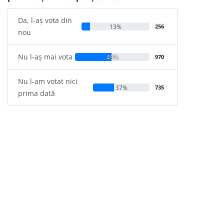
Da, l-aș vota din
13%
256
nou
Nu l-aș mai vota
49%
970
Nu l-am votat nici
37%
735
prima dată