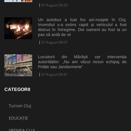
07 August 09:20
Un autobuz a luat foc azi-noapte în Cluj.
Incendiul s-a extins rapid și vehiculul a fost
distrus în întregime. Doi oameni au fost la un
pas să ardă de vii
07 August 08:07
Locuitorii din Mărăști cer intervenția
autorităților: „Nu am văzut niciun echipaj de
Poliție sau Jandarmerie”
07 August 09:41
CATEGORII
Turism Cluj
EDUCAȚIE
VREMEA CLUJ