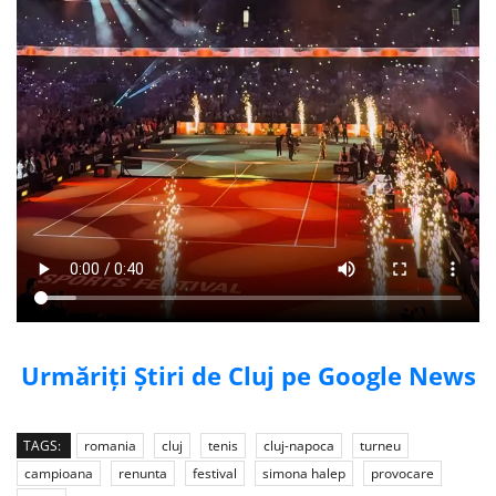
Urmăriți Știri de Cluj pe Google News
TAGS:
romania
cluj
tenis
cluj-napoca
turneu
campioana
renunta
festival
simona halep
provocare