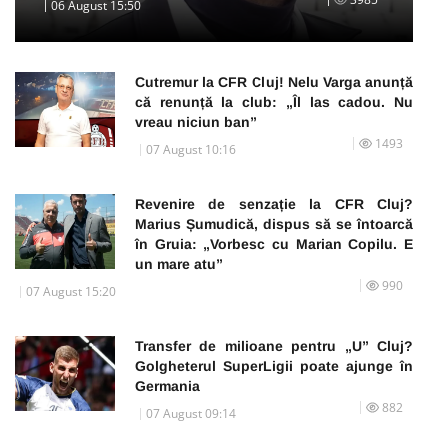
06 August 15:50
Cutremur la CFR Cluj! Nelu Varga anunță
că renunță la club: „Îl las cadou. Nu
vreau niciun ban”
1493
07 August 10:16
Revenire de senzație la CFR Cluj?
Marius Șumudică, dispus să se întoarcă
în Gruia: „Vorbesc cu Marian Copilu. E
un mare atu”
990
07 August 15:20
Transfer de milioane pentru „U” Cluj?
Golgheterul SuperLigii poate ajunge în
Germania
882
07 August 09:14