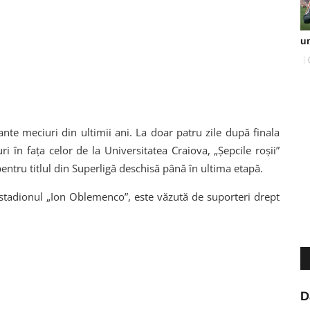
u
nte meciuri din ultimii ani. La doar patru zile după finala
 în fața celor de la Universitatea Craiova, „Șepcile roșii”
pentru titlul din Superligă deschisă până în ultima etapă.
 stadionul „Ion Oblemenco”, este văzută de suporteri drept
D