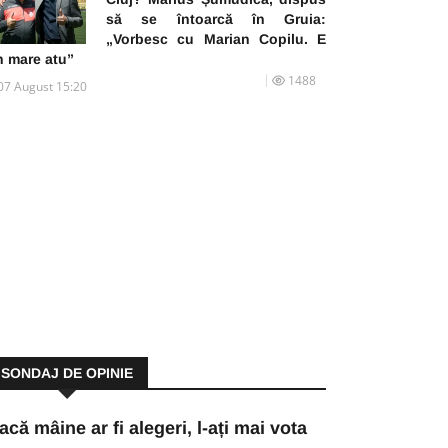
să se întoarcă în Gruia:
„Vorbesc cu Marian Copilu. E
n mare atu”
1488
07 August 15:20
SONDAJ DE OPINIE
acă mâine ar fi alegeri, l-ați mai vota