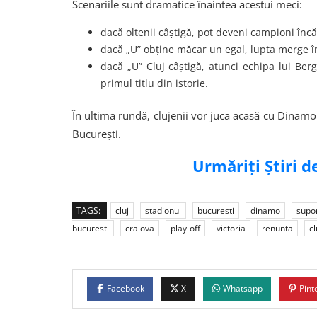
Scenariile sunt dramatice înaintea acestui meci:
dacă oltenii câștigă, pot deveni campioni înc
dacă „U” obține măcar un egal, lupta merge î
dacă „U” Cluj câștigă, atunci echipa lui Ber
primul titlu din istorie.
În ultima rundă, clujenii vor juca acasă cu Dinamo
București.
Urmăriți Știri 
TAGS:
cluj
stadionul
bucuresti
dinamo
supor
bucuresti
craiova
play-off
victoria
renunta
cl
Facebook
X
Whatsapp
Pint