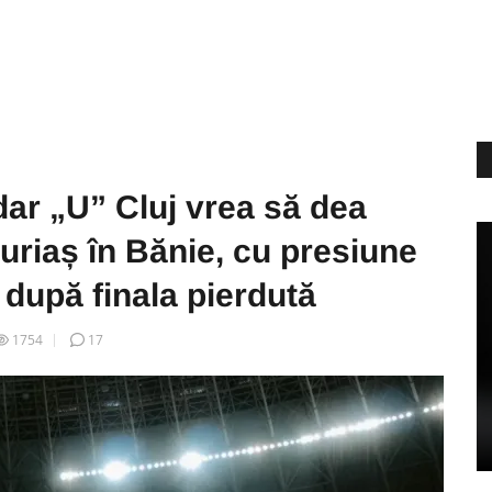
 dar „U” Cluj vrea să dea
 uriaș în Bănie, cu presiune
 după finala pierdută
1754
17