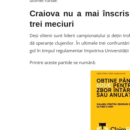
ultimei runde.
Craiova nu a mai înscris
trei meciuri
Deși oltenii sunt liderii campionatului și dețin tro
dă speranțe clujenilor. În ultimele trei confruntări
gol în timpul regulamentar împotriva Universității 
Printre aceste partide se numără: