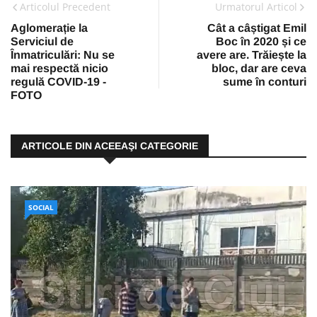
Articolul Precedent
Urmatorul Articol
Aglomerație la
Cât a câștigat Emil
Serviciul de
Boc în 2020 și ce
Înmatriculări: Nu se
avere are. Trăiește la
mai respectă nicio
bloc, dar are ceva
regulă COVID-19 -
sume în conturi
FOTO
ARTICOLE DIN ACEEAŞI CATEGORIE
SOCIAL