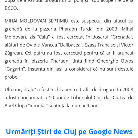
după ce a vândut droguri unor polițiști sub acoperire de la
BCCO.
MIHAI MOLDOVAN SEPTIMIU este suspectul din atacul cu
grenadă de la pizzeria Pharaon Turda, din 2003. Mihai
Moldovan, zis ”Calu” a fost cercetat în dosarul ”Grenada”,
alături de Ovidiu Vancea "Balibacea", Szasz Francisc şi Victor
Zăgrean. Cei patru au fost cercetați pentru că ar fi aruncat
grenada în pizzeria Pharaon, ținta fiind Gheorghe Otvoş
"Gagarin". Instanța din Iași a considerat că nu sunt destule
probe.
Ulterior, ”Calu” a fost închis pentru trafic de droguri. În 2008
a fost condamnat la 10 ani de Tribunalul Cluj, dar Curtea de
Apel Cluj a ”înmuiat” sentința la numai 4 ani.
Urmăriți Știri de Cluj pe Google News