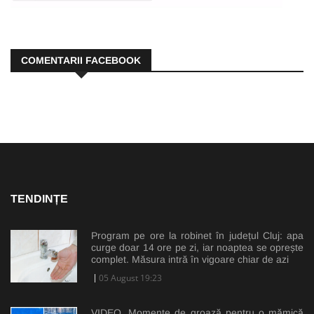
COMENTARII FACEBOOK
TENDINȚE
Program pe ore la robinet în județul Cluj: apa
curge doar 14 ore pe zi, iar noaptea se oprește
complet. Măsura intră în vigoare chiar de azi
05 August 19:23
VIDEO. Momente de groază pentru o mămică