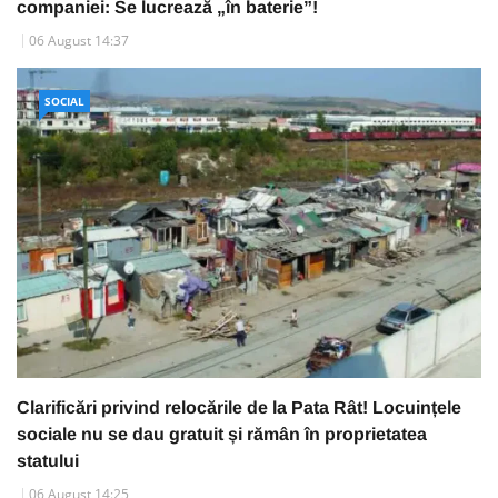
companiei: Se lucrează „în baterie”!
06 August 14:37
SOCIAL
Clarificări privind relocările de la Pata Rât! Locuințele
sociale nu se dau gratuit și rămân în proprietatea
statului
06 August 14:25