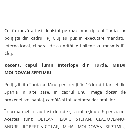
Cel în cauză a fost depistat pe raza municipiului Turda, iar
polițiștii din cadrul IPJ Cluj au pus în executare mandatul
internațional, eliberat de autoritățile italiene, a transmis IPJ
Cluj.
Recent, capul lumii interlope din Turda, MIHAI
MOLDOVAN SEPTIMIU
Polițiștii din Turda au făcut percheziții în 16 locații, iar cei din
Spania în alte șase, în cadrul unui mega dosar de
proxenetism, șantaj, camătă și influențarea declarațiilor.
În urma raziilor au fost ridicate și apoi reținute 6 persoane.
Acestea sunt: OLTEAN FLAVIU ŞTEFAN, CLADOVEANU-
ANDREI ROBERT-NICOLAE, MIHAI MOLDOVAN SEPTIMIU,