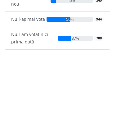
13%
245
nou
Nu l-aș mai vota
50%
944
Nu l-am votat nici
37%
708
prima dată