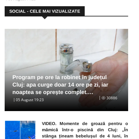
SOCIAL - CELE MAI VIZUALIZATE
Program pe ore la robinet în județul
Cluj: apa curge doar 14 ore pe zi, iar
noaptea se oprește complet.…
30886
05 August 19:23
VIDEO. Momente de groază pentru o
mămică într-o piscină din Cluj: „În
stânga țineam bebelușul de 4 luni, în