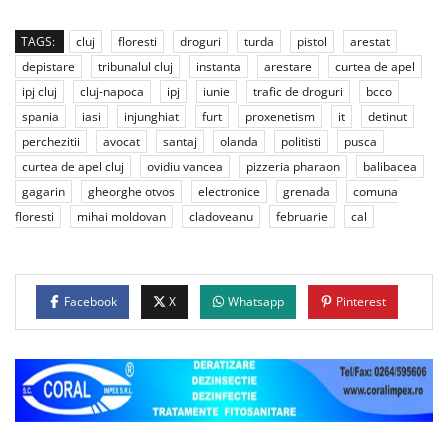
TAGS:
cluj
floresti
droguri
turda
pistol
arestat
depistare
tribunalul cluj
instanta
arestare
curtea de apel
ipj cluj
cluj-napoca
ipj
iunie
trafic de droguri
bcco
spania
iasi
injunghiat
furt
proxenetism
it
detinut
perchezitii
avocat
santaj
olanda
politisti
pusca
curtea de apel cluj
ovidiu vancea
pizzeria pharaon
balibacea
gagarin
gheorghe otvos
electronice
grenada
comuna
floresti
mihai moldovan
cladoveanu
februarie
cal
Facebook
X
Whatsapp
Pinterest