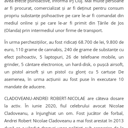
avea efecte psihoactive, informa IPJ Cluj. Mai multe persoane
ar fi procurat, comercializat şi ar fi deţinut pentru consum
propriu substanţe psihoactive pe care le-ar fi comandat din
mediul online şi pe care le-ar fi primit din Țările de Jos
(Olanda) prin intermediul unor firme de transport.
În urma perchezițiilor, au fost ridicați 68.700 de lei, 9.800 de
euro, 110 grame de cannabis, 240 de grame de substanţe cu
efect psihoactiv, 5 laptopuri, 26 de telefoane mobile, un
grinder, 5 cântare electronice, un hard-disk, o pușcă airsoft,
un pistol airsoft și un pistol cu glonţ cu 5 cartuşe De
asemenea, în urma acțiunii au fost puse în executare 10
mandate de aducere.
CLADOVEANU-ANDREI ROBERT-NICOLAE are câteva dosare
la activ. În iunie 2020, fiul celebrului avocat Nicolae
Cladoveanu, a înjunghiat un om. Fost jucător de forbal,
Andrei Robert Nicolae Cladoveanu a mai fost arestat în 2013