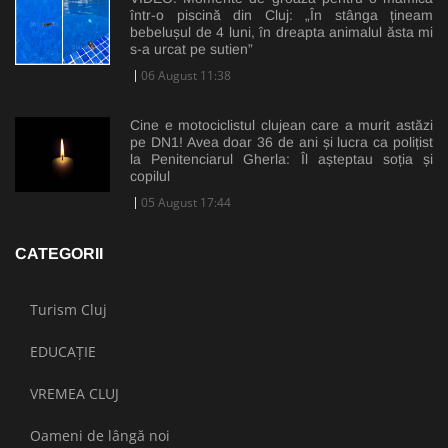
într-o piscină din Cluj: „În stânga țineam
bebelușul de 4 luni, în dreapta animalul ăsta mi
s-a urcat pe sutien”
06 August 11:38
Cine e motociclistul clujean care a murit astăzi
pe DN1! Avea doar 36 de ani și lucra ca polițist
la Penitenciarul Gherla: Îl așteptau soția și
copilul
05 August 17:44
CATEGORII
Turism Cluj
EDUCAȚIE
VREMEA CLUJ
Oameni de lângă noi