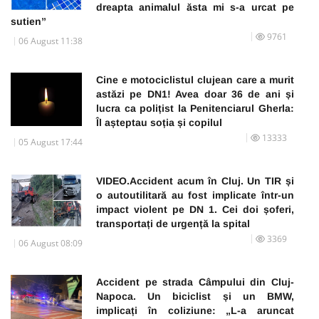
dreapta animalul ăsta mi s-a urcat pe
sutien”
9761
06 August 11:38
Cine e motociclistul clujean care a murit
astăzi pe DN1! Avea doar 36 de ani și
lucra ca polițist la Penitenciarul Gherla:
Îl așteptau soția și copilul
13333
05 August 17:44
VIDEO.Accident acum în Cluj. Un TIR și
o autoutilitară au fost implicate într-un
impact violent pe DN 1. Cei doi șoferi,
transportați de urgență la spital
3369
06 August 08:09
Accident pe strada Câmpului din Cluj-
Napoca. Un biciclist și un BMW,
implicați în coliziune: „L-a aruncat