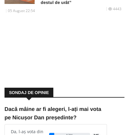
destul de urât”
4443
05 August 22:54
SONDAJ DE OPINIE
Dacă mâine ar fi alegeri, l-ați mai vota
pe Nicușor Dan președinte?
Da, l-aș vota din