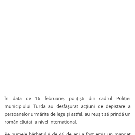
În data de 16 februarie, polițiști din cadrul Poliției
municipiului Turda au desfășurat acțiuni de depistare a
persoanelor urmărite de lege și astfel, au reușit să prindă un
român căutat la nivel internațional.
Pe numele bărbatului de 46 de ani a fost emis un mandat