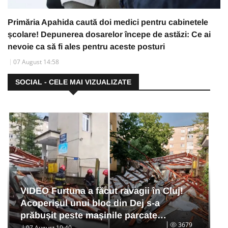
Primăria Apahida caută doi medici pentru cabinetele
școlare! Depunerea dosarelor începe de astăzi: Ce ai
nevoie ca să fi ales pentru aceste posturi
07 August 14:58
SOCIAL - CELE MAI VIZUALIZATE
VIDEO Furtuna a făcut ravagii în Cluj!
Acoperișul unui bloc din Dej s-a
prăbușit peste mașinile parcate…
3679
07 August 19:40