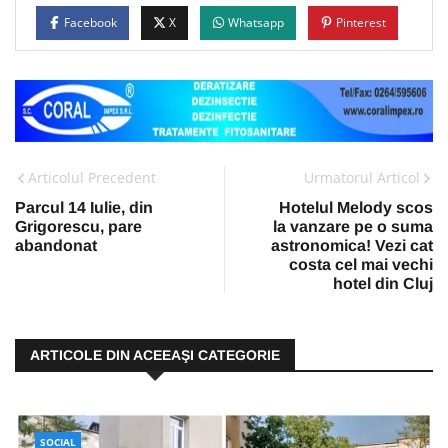
Facebook
X
Whatsapp
Pinterest
Articolul Precedent
Urmatorul Articol
Parcul 14 Iulie, din
Hotelul Melody scos
Grigorescu, pare
la vanzare pe o suma
abandonat
astronomica! Vezi cat
costa cel mai vechi
hotel din Cluj
ARTICOLE DIN ACEEAŞI CATEGORIE
SOCIAL