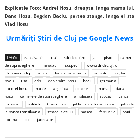
Explicatie Foto: Andrei Hosu, dreapta, langa mama lui,
Dana Hosu. Bogdan Baciu, partea stanga, langa el sta
Vlad Hosu
Urmăriți Știri de Cluj pe Google News
TAGS:
transilvania
cluj
stiridecluj.ro
jaf
pistol
camere
de supraveghere
manastur
suspecti
www.stiridecluj.ro
tribunalul cluj
jafului
banca transilvania
retinuti
bogdan
baciu
usa
adn
dan andrei hosu
baciu
germania
andrei hosu
martie
angajata
concluzii
mama
dana
hosu
camerele de supraveghere
amplasata
avocat
banca
mascati
politisti
tiberiu ban
jaf la banca transilvania
jaful de
la banca transilvania
strada izlazului
mașca
februarie
bani
prima
pot
judecator