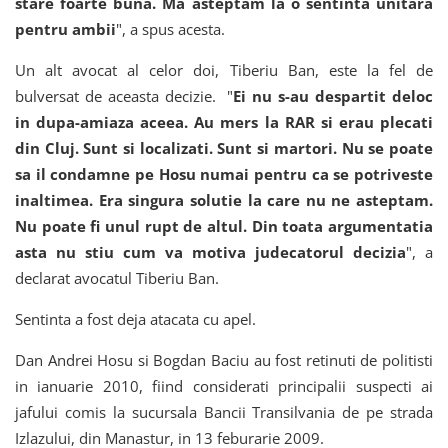
stare foarte buna. Ma asteptam la o sentinta unitara
pentru ambii
", a spus acesta.
Un alt avocat al celor doi, Tiberiu Ban, este la fel de
bulversat de aceasta decizie. "
Ei nu s-au despartit deloc
in dupa-amiaza aceea. Au mers la RAR si erau plecati
din Cluj. Sunt si localizati. Sunt si martori. Nu se poate
sa il condamne pe Hosu numai pentru ca se potriveste
inaltimea. Era singura solutie la care nu ne asteptam.
Nu poate fi unul rupt de altul. Din toata argumentatia
asta nu stiu cum va motiva judecatorul decizia
", a
declarat avocatul Tiberiu Ban.
Sentinta a fost deja atacata cu apel.
Dan Andrei Hosu si Bogdan Baciu au fost retinuti de politisti
in ianuarie 2010, fiind considerati principalii suspecti ai
jafului comis la sucursala Bancii Transilvania de pe strada
Izlazului, din Manastur, in 13 feburarie 2009.