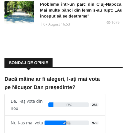
Probleme într-un parc din Cluj-Napoca.
Mai multe bănci din lemn s-au rupt: „Au
început să se destrame”
1679
07 August 16:53
SONDAJ DE OPINIE
Dacă mâine ar fi alegeri, l-ați mai vota
pe Nicușor Dan președinte?
Da, l-aș vota din
13%
256
nou
Nu l-aș mai vota
49%
973