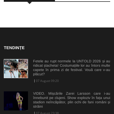
TENDINȚE
Fetele au rupt normele la UNTOLD 2026 și au
ridicat ștacheta! Costumațiile lor au întors multe
capete în prima zi de festival. Vouă care v-au
plăcut?
07 August 09:20
VIDEO. Mișcările Zarei Larsson care i-au
înnebunit pe clujeni. Show exploziv în fața unui
stadion neîncăpător, plin ochi de fani români și
străini
07 August 23:38