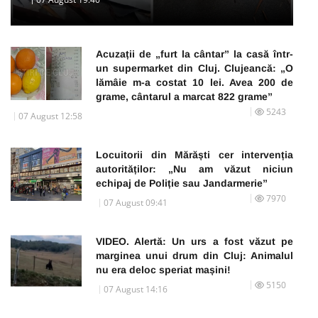
Acuzații de „furt la cântar” la casă într-
un supermarket din Cluj. Clujeancă: „O
lămâie m-a costat 10 lei. Avea 200 de
grame, cântarul a marcat 822 grame”
5243
07 August 12:58
Locuitorii din Mărăști cer intervenția
autorităților: „Nu am văzut niciun
echipaj de Poliție sau Jandarmerie”
7970
07 August 09:41
VIDEO. Alertă: Un urs a fost văzut pe
marginea unui drum din Cluj: Animalul
nu era deloc speriat mașini!
5150
07 August 14:16