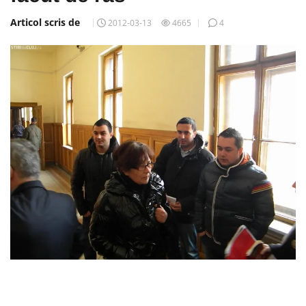
Articol scris de
2012-03-13
4665
4