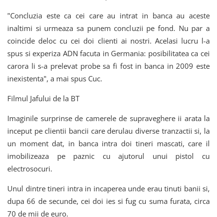
"Concluzia este ca cei care au intrat in banca au aceste
inaltimi si urmeaza sa punem concluzii pe fond. Nu par a
coincide deloc cu cei doi clienti ai nostri. Acelasi lucru l-a
spus si experiza ADN facuta in Germania: posibilitatea ca cei
carora li s-a prelevat probe sa fi fost in banca in 2009 este
inexistenta", a mai spus Cuc.
Filmul Jafului de la BT
Imaginile surprinse de camerele de supraveghere ii arata la
inceput pe clientii bancii care derulau diverse tranzactii si, la
un moment dat, in banca intra doi tineri mascati, care il
imobilizeaza pe paznic cu ajutorul unui pistol cu
electrosocuri.
Unul dintre tineri intra in incaperea unde erau tinuti banii si,
dupa 66 de secunde, cei doi ies si fug cu suma furata, circa
70 de mii de euro.