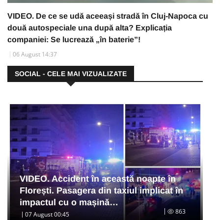
VIDEO. De ce se udă aceeași stradă în Cluj-Napoca cu
două autospeciale una după alta? Explicația
companiei: Se lucrează „în baterie”!
06 August 14:37
SOCIAL - CELE MAI VIZUALIZATE
VIDEO. Accident în această noapte în
Florești. Pasagera din taxiul implicat în
impactul cu o mașină…
863
07 August 00:45