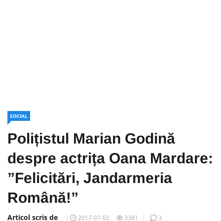
SOCIAL
Polițistul Marian Godină
despre actrița Oana Mardare:
”Felicitări, Jandarmeria
Română!”
Articol scris de
2017-07-02
3381
3