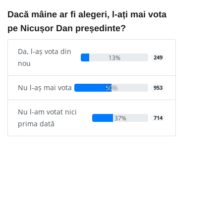
Dacă mâine ar fi alegeri, l-ați mai vota
pe Nicușor Dan președinte?
Da, l-aș vota din
13%
249
nou
Nu l-aș mai vota
50%
953
Nu l-am votat nici
37%
714
prima dată