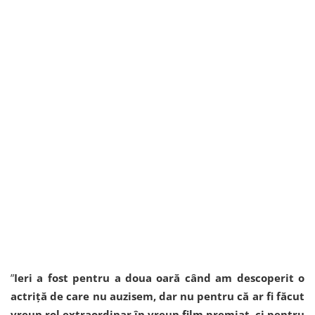
”
Ieri a fost pentru a doua oară când am descoperit o
actriță de care nu auzisem, dar nu pentru că ar fi făcut
vreun rol extraordinar în vreun film premiat, ci pentru