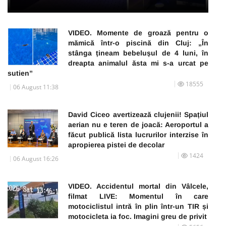
VIDEO. Momente de groază pentru o
mămică într-o piscină din Cluj: „În
stânga țineam bebelușul de 4 luni, în
dreapta animalul ăsta mi s-a urcat pe
sutien”
18555
06 August 11:38
David Ciceo avertizează clujenii! Spațiul
aerian nu e teren de joacă: Aeroportul a
făcut publică lista lucrurilor interzise în
apropierea pistei de decolar
1424
06 August 16:26
VIDEO. Accidentul mortal din Vâlcele,
filmat LIVE: Momentul în care
motociclistul intră în plin într-un TIR și
motocicleta ia foc. Imagini greu de privit