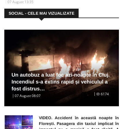
07 August 13:35
SOCIAL - CELE MAI VIZUALIZATE
Un autobuz a luat foc azi-noapte în Cluj.
Incendiul s-a extins rapid și vehiculul a
fost distrus…
6174
07 August 08:07
VIDEO. Accident în această noapte în
Florești. Pasagera din taxiul implicat în