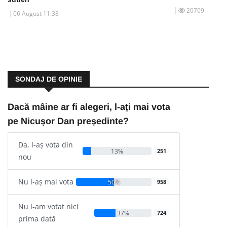
20709
06 August 11:38
SONDAJ DE OPINIE
Dacă mâine ar fi alegeri, l-ați mai vota
pe Nicușor Dan președinte?
Da, l-aș vota din
13%
251
nou
Nu l-aș mai vota
50%
958
Nu l-am votat nici
37%
724
prima dată