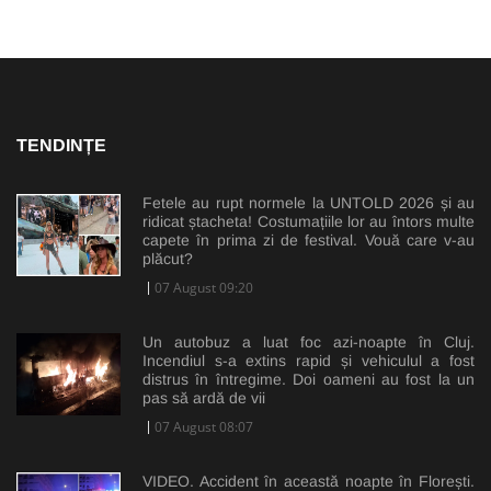
TENDINȚE
Fetele au rupt normele la UNTOLD 2026 și au
ridicat ștacheta! Costumațiile lor au întors multe
capete în prima zi de festival. Vouă care v-au
plăcut?
07 August 09:20
Un autobuz a luat foc azi-noapte în Cluj.
Incendiul s-a extins rapid și vehiculul a fost
distrus în întregime. Doi oameni au fost la un
pas să ardă de vii
07 August 08:07
VIDEO. Accident în această noapte în Florești.