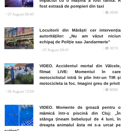
impactul cu o mașină a fost rănită. A
fost extrasă de pompieri din taxi
3939
07 August 00:45
Locuitorii din Mărăști cer intervenția
autorităților: „Nu am văzut niciun
echipaj de Poliție sau Jandarmerie”
3019
07 August 09:41
VIDEO. Accidentul mortal din Vâlcele,
filmat LIVE: Momentul în care
motociclistul intră în plin într-un TIR și
motocicleta ia foc. Imagini greu de privit
8090
06 August 13:59
VIDEO. Momente de groază pentru o
mămică într-o piscină din Cluj: „În
stânga țineam bebelușul de 4 luni, în
dreapta animalul ăsta mi s-a urcat pe
sutien”