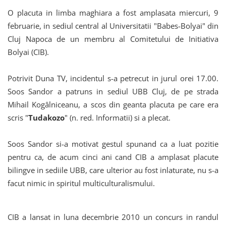
O placuta in limba maghiara a fost amplasata miercuri, 9
februarie, in sediul central al Universitatii "Babes-Bolyai" din
Cluj Napoca de un membru al Comitetului de Initiativa
Bolyai (CIB).
Potrivit Duna TV, incidentul s-a petrecut in jurul orei 17.00.
Soos Sandor a patruns in sediul UBB Cluj, de pe strada
Mihail Kogâlniceanu, a scos din geanta placuta pe care era
scris "
Tudakozo
" (n. red. Informatii) si a plecat.
Soos Sandor si-a motivat gestul spunand ca a luat pozitie
pentru ca, de acum cinci ani cand CIB a amplasat placute
bilingve in sediile UBB, care ulterior au fost inlaturate, nu s-a
facut nimic in spiritul multiculturalismului.
CIB a lansat in luna decembrie 2010 un concurs in randul