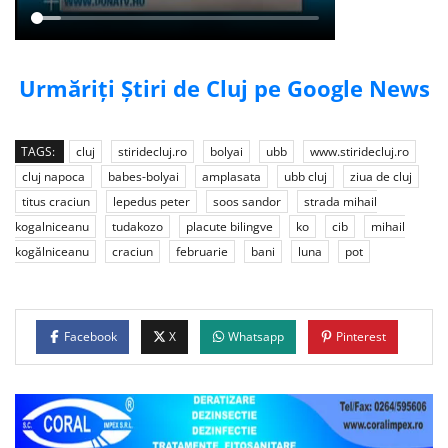
Urmăriți Știri de Cluj pe Google News
TAGS:
cluj
stiridecluj.ro
bolyai
ubb
www.stiridecluj.ro
cluj napoca
babes-bolyai
amplasata
ubb cluj
ziua de cluj
titus craciun
lepedus peter
soos sandor
strada mihail
kogalniceanu
tudakozo
placute bilingve
ko
cib
mihail
kogălniceanu
craciun
februarie
bani
luna
pot
Facebook
X
Whatsapp
Pinterest