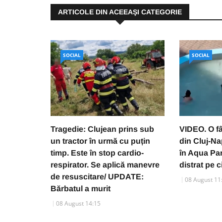
ARTICOLE DIN ACEEAŞI CATEGORIE
SOCIAL
SOCIAL
Tragedie: Clujean prins sub
VIDEO. O f
un tractor în urmă cu puțin
din Cluj-N
timp. Este în stop cardio-
în Aqua Par
respirator. Se aplică manevre
distrat pe c
de resuscitare/ UPDATE:
08 August 11
Bărbatul a murit
08 August 14:15