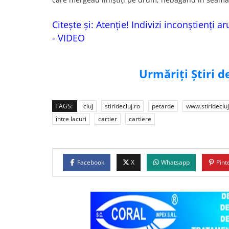
Citește și:
Atenție! Indivizi inconștienți 
- VIDEO
Urmăriți Știri 
TAGS:
cluj
stiridecluj.ro
petarde
www.stiridecluj
între lacuri
cartier
cartiere
Facebook
X
Whatsapp
Pint