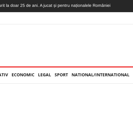
serioasă la UNTOLD, în public. Nu știai cu cine să ții: Hai, România! s
ATIV
ECONOMIC
LEGAL
SPORT
NATIONAL/INTERNATIONAL