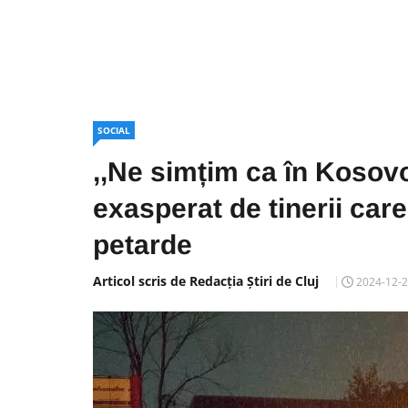
SOCIAL
,,Ne simțim ca în Kosovo
exasperat de tinerii car
petarde
Articol scris de Redacția Știri de Cluj
2024-12-