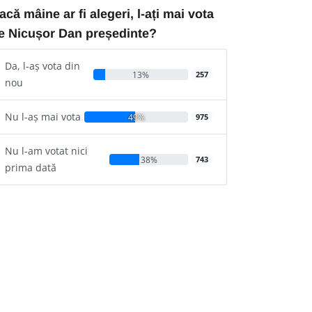
acă mâine ar fi alegeri, l-ați mai vota
e Nicușor Dan președinte?
Da, l-aș vota din
13%
257
nou
Nu l-aș mai vota
49%
975
Nu l-am votat nici
38%
743
prima dată