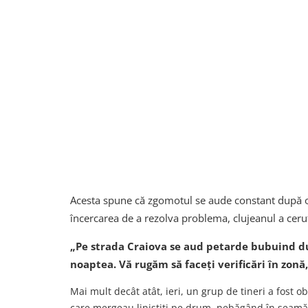
Acesta spune că zgomotul se aude constant după or
încercarea de a rezolva problema, clujeanul a cerut
„Pe strada Craiova se aud petarde bubuind dup
noaptea. Vă rugăm să faceți verificări în zonă
Mai mult decât atât, ieri, un grup de tineri a fost 
care mergeau liniștiți pe drum, nebăgând în seamă c