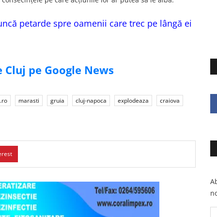
aruncă petarde spre oamenii care trec pe lângă ei
de Cluj pe Google News
.ro
marasti
gruia
cluj-napoca
explodeaza
craiova
erest
Ab
no