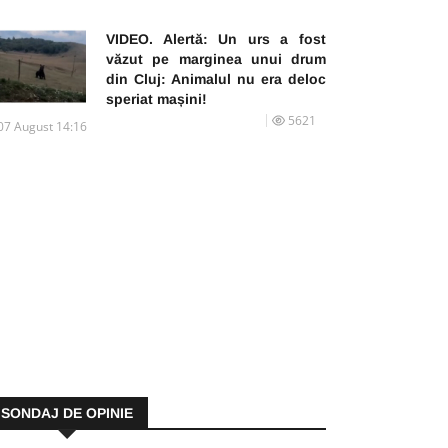
VIDEO. Alertă: Un urs a fost
văzut pe marginea unui drum
din Cluj: Animalul nu era deloc
speriat mașini!
5621
07 August 14:16
SONDAJ DE OPINIE