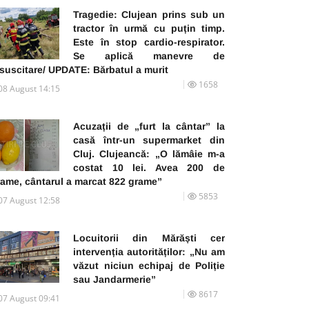
Tragedie: Clujean prins sub un
tractor în urmă cu puțin timp.
Este în stop cardio-respirator.
Se aplică manevre de
suscitare/ UPDATE: Bărbatul a murit
1658
08 August 14:15
Acuzații de „furt la cântar” la
casă într-un supermarket din
Cluj. Clujeancă: „O lămâie m-a
costat 10 lei. Avea 200 de
rame, cântarul a marcat 822 grame”
5853
07 August 12:58
Locuitorii din Mărăști cer
intervenția autorităților: „Nu am
văzut niciun echipaj de Poliție
sau Jandarmerie”
8617
07 August 09:41