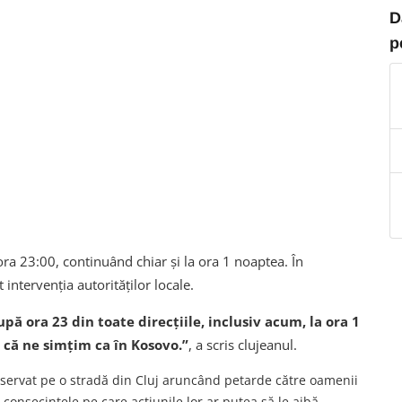
D
p
a 23:00, continuând chiar și la ora 1 noaptea. În
 intervenția autorităților locale.
ă ora 23 din toate direcțiile, inclusiv acum, la ora 1
, că ne simțim ca în Kosovo.”
, a scris clujeanul.
observat pe o stradă din Cluj aruncând petarde către oamenii
onsecințele pe care acțiunile lor ar putea să le aibă.