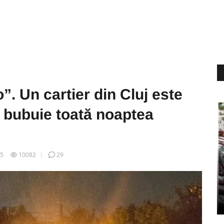
”. Un cartier din Cluj este
e bubuie toată noaptea
25
10082
29