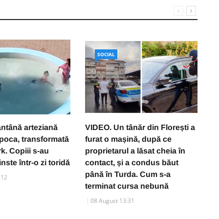
SOCIAL
ântână arteziană
VIDEO. Un tânăr din Florești a
V
apoca, transformată
furat o mașină, după ce
î
k. Copiii s-au
proprietarul a lăsat cheia în
d
inste într-o zi toridă
contact, și a condus băut
m
până în Turda. Cum s-a
:12
terminat cursa nebună
08 August 13:31