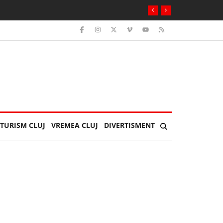
au Hai, Suedia! Voi cui ați făcut „galerie”?
TURISM CLUJ
VREMEA CLUJ
DIVERTISMENT