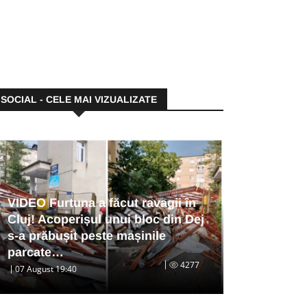
SOCIAL - CELE MAI VIZUALIZATE
VIDEO Furtuna a făcut ravagii în
Cluj! Acoperișul unui bloc din Dej
s-a prăbușit peste mașinile
parcate…
4277
07 August 19:40