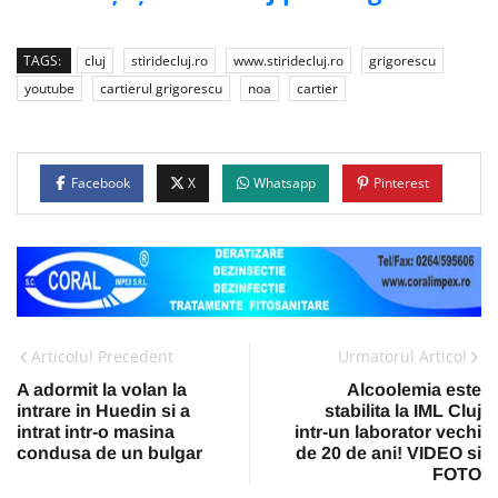
TAGS:
cluj
stiridecluj.ro
www.stiridecluj.ro
grigorescu
youtube
cartierul grigorescu
noa
cartier
Facebook
X
Whatsapp
Pinterest
Articolul Precedent
Urmatorul Articol
A adormit la volan la
Alcoolemia este
intrare in Huedin si a
stabilita la IML Cluj
intrat intr-o masina
intr-un laborator vechi
condusa de un bulgar
de 20 de ani! VIDEO si
FOTO