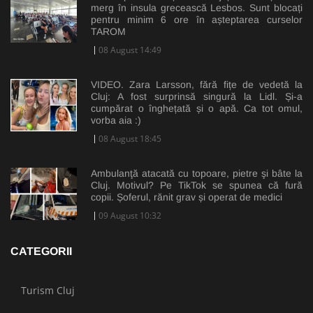
merg în insula grecească Lesbos. Sunt blocați
pentru minim 6 ore în așteptarea curselor
TAROM
08 August 14:49
VIDEO. Zara Larsson, fără fițe de vedetă la
Cluj: A fost surprinsă singură la Lidl. Și-a
cumpărat o înghețată și o apă. Ca tot omul,
vorba aia :)
08 August 18:45
Ambulanţă atacată cu topoare, pietre şi bâte la
Cluj. Motivul? Pe TikTok se spunea că fură
copii. Șoferul, rănit grav și operat de medici
09 August 10:32
CATEGORII
Turism Cluj