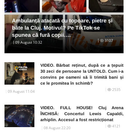
Ambulanţă atacată cu topoare, pietre şi
bâte la Cluj. Motivul? Pe TikTok se
spunea că fură copii.…
3107
09 August 10:32
VIDEO. Bărbat reținut, după ce a țepuit
30 zeci de persoane la UNTOLD. Cum i-a
convins pe oameni să îi trimită bani și
ce le promitea în schimb?
2535
09 August 11:04
VIDEO. FULL HOUSE! Cluj Arena
ÎNCHISĂ: Concertul Lewis Capaldi,
arhiplin. Accesul a fost restricționat
4121
08 August 22:20