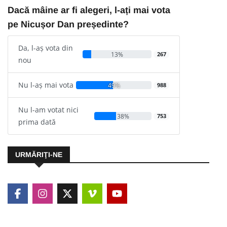
Dacă mâine ar fi alegeri, l-ați mai vota
pe Nicușor Dan președinte?
Da, l-aș vota din
13%
267
nou
Nu l-aș mai vota
49%
988
Nu l-am votat nici
38%
753
prima dată
URMĂRIŢI-NE