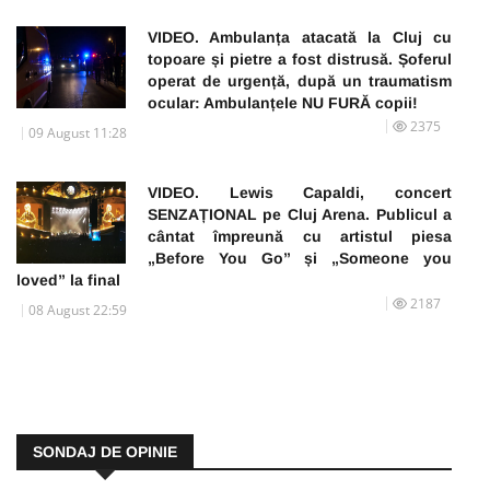
VIDEO. Ambulanța atacată la Cluj cu
topoare și pietre a fost distrusă. Șoferul
operat de urgență, după un traumatism
ocular: Ambulanțele NU FURĂ copii!
2375
09 August 11:28
VIDEO. Lewis Capaldi, concert
SENZAȚIONAL pe Cluj Arena. Publicul a
cântat împreună cu artistul piesa
„Before You Go” și „Someone you
loved” la final
2187
08 August 22:59
SONDAJ DE OPINIE