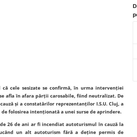
D
p
ul că cele sesizate se confirmă, în urma intervenției
 afla în afara părții carosabile, fiind neutralizat. De
auză și a constatărilor reprezentanților I.S.U. Cluj, a
at de folosirea intenționată a unei surse de aprindere.
 de 26 de ani ar fi incendiat autoturismul în cauză la
ucând un alt autoturism fără a deține permis de