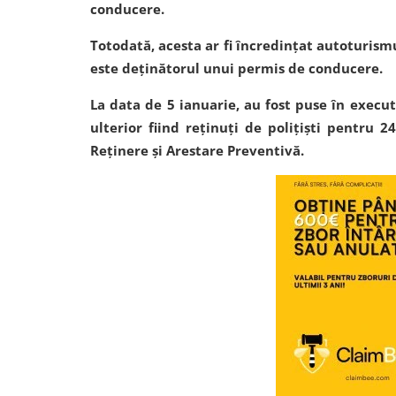
conducere.
Totodată, acesta ar fi încredințat autoturismu
este deținătorul unui permis de conducere.
La data de 5 ianuarie, au fost puse în exec
ulterior fiind reținuți de polițiști pentru 
Reținere și Arestare Preventivă.