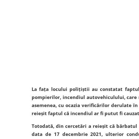
La fața locului polițiștii au constatat fapt
pompierilor, incendiul autovehiculului, care se
asemenea, cu ocazia verificărilor derulate în c
reieșit faptul că incendiul ar fi putut fi cauz
Totodată, din cercetări a reieșit că bărbatul
data de 17 decembrie 2021, ulterior cond