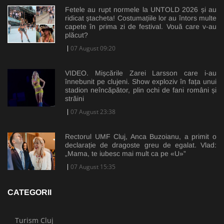
Fetele au rupt normele la UNTOLD 2026 și au
ridicat ștacheta! Costumațiile lor au întors multe
capete în prima zi de festival. Vouă care v-au
plăcut?
07 August 09:20
VIDEO. Mișcările Zarei Larsson care i-au
înnebunit pe clujeni. Show exploziv în fața unui
stadion neîncăpător, plin ochi de fani români și
străini
07 August 23:38
Rectorul UMF Cluj, Anca Buzoianu, a primit o
declarație de dragoste greu de egalat. Vlad:
„Mama, te iubesc mai mult ca pe «U»”
07 August 15:35
CATEGORII
Turism Cluj