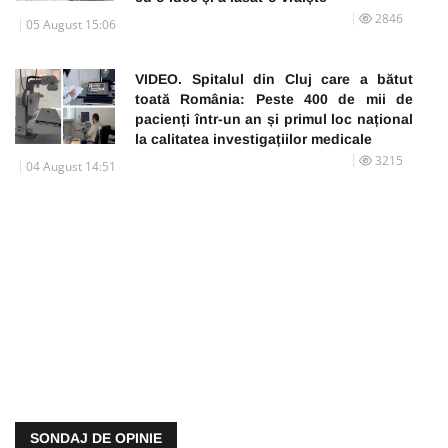
2846
05 August 15:06
VIDEO. Spitalul din Cluj care a bătut
toată România: Peste 400 de mii de
pacienți într-un an și primul loc național
la calitatea investigațiilor medicale
3215
04 August 14:51
SONDAJ DE OPINIE