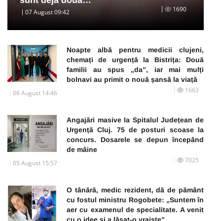
sunt deja două…
1690
07 August 09:42
Noapte albă pentru medicii clujeni,
chemați de urgență la Bistrița: Două
familii au spus „da”, iar mai mulți
bolnavi au primit o nouă șansă la viață
1663
06 August 14:46
Angajări masive la Spitalul Județean de
Urgență Cluj. 75 de posturi scoase la
concurs. Dosarele se depun începând
de mâine
7025
05 August 15:57
O tânără, medic rezident, dă de pământ
cu fostul ministru Rogobete: „Suntem în
aer cu examenul de specialitate. A venit
cu o idee și a lăsat-o vraiște”