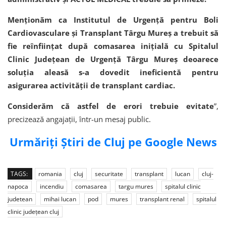
Menționăm ca Institutul de Urgență pentru Boli
Cardiovasculare și Transplant Târgu Mureș a trebuit să
fie reînființat după comasarea inițială cu Spitalul
Clinic Județean de Urgență Târgu Mureș deoarece
soluția aleasă s-a dovedit ineficientă pentru
asigurarea activității de transplant cardiac.
Considerăm că astfel de erori trebuie evitate
”,
precizează angajații, într-un mesaj public.
Urmăriți Știri de Cluj pe Google News
TAGS:
romania
cluj
securitate
transplant
lucan
cluj-
napoca
incendiu
comasarea
targu mures
spitalul clinic
judetean
mihai lucan
pod
mures
transplant renal
spitalul
clinic județean cluj