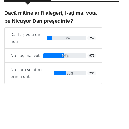
Dacă mâine ar fi alegeri, l-ați mai vota
pe Nicușor Dan președinte?
Da, l-aș vota din
13%
257
nou
Nu l-aș mai vota
49%
973
Nu l-am votat nici
38%
739
prima dată