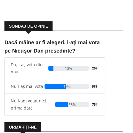
SONDAJ DE OPINIE
Dacă mâine ar fi alegeri, l-ați mai vota
pe Nicușor Dan președinte?
Da, l-aș vota din
13%
267
nou
Nu l-aș mai vota
49%
989
Nu l-am votat nici
38%
754
prima dată
URMĂRIŢI-NE