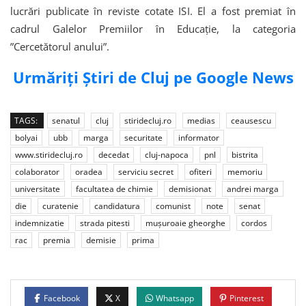
lucrări publicate în reviste cotate ISI. El a fost premiat în
cadrul Galelor Premiilor în Educaţie, la categoria
”Cercetătorul anului”.
Urmăriți Știri de Cluj pe Google News
TAGS:
senatul
cluj
stiridecluj.ro
medias
ceausescu
bolyai
ubb
marga
securitate
informator
www.stiridecluj.ro
decedat
cluj-napoca
pnl
bistrita
colaborator
oradea
serviciu secret
ofiteri
memoriu
universitate
facultatea de chimie
demisionat
andrei marga
die
curatenie
candidatura
comunist
note
senat
indemnizatie
strada pitesti
muşuroaie gheorghe
cordos
rac
premia
demisie
prima
Facebook
X
Whatsapp
Pinterest