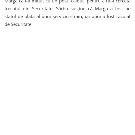
Marga că l-a mituit cu un post ”călduț” pentru a nu-i cerceta
trecutul din Securitate. Sârbu susține că Marga a fost pe
statul de plata al unui serviciu străin, iar apoi a fost racolat
de Securitate.