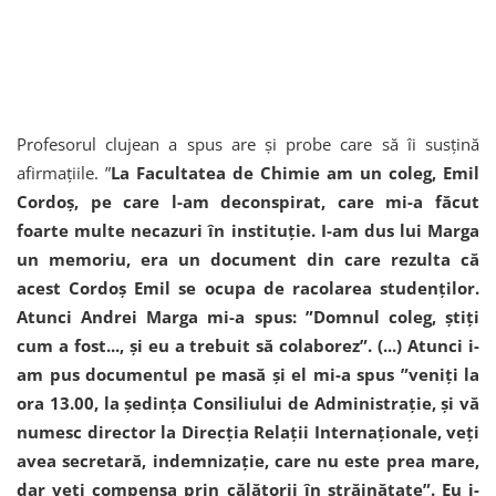
Profesorul clujean a spus are și probe care să îi susțină
afirmațiile. ”
La Facultatea de Chimie am un coleg, Emil
Cordoş, pe care l-am deconspirat, care mi-a făcut
foarte multe necazuri în instituţie. I-am dus lui Marga
un memoriu, era un document din care rezulta că
acest Cordoş Emil se ocupa de racolarea studenţilor.
Atunci Andrei Marga mi-a spus: ”Domnul coleg, ştiţi
cum a fost..., şi eu a trebuit să colaborez”. (...) Atunci i-
am pus documentul pe masă şi el mi-a spus ”veniţi la
ora 13.00, la şedinţa Consiliului de Administraţie, şi vă
numesc director la Direcţia Relaţii Internaţionale, veţi
avea secretară, indemnizaţie, care nu este prea mare,
dar veţi compensa prin călătorii în străinătate”. Eu i-