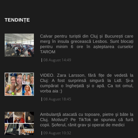
TENDINȚE
Calvar pentru turiștii din Cluj și București care
merg în insula grecească Lesbos. Sunt blocați
pentru minim 6 ore în așteptarea curselor
TAROM
08 August 14:49
VIDEO. Zara Larsson, fără fițe de vedetă la
Cluj: A fost surprinsă singură la Lidl. Și-a
cumpărat o înghețată și o apă. Ca tot omul,
vorba aia :)
08 August 18:45
Ambulanţă atacată cu topoare, pietre şi bâte la
Cluj. Motivul? Pe TikTok se spunea că fură
copii. Șoferul, rănit grav și operat de medici
09 August 10:32