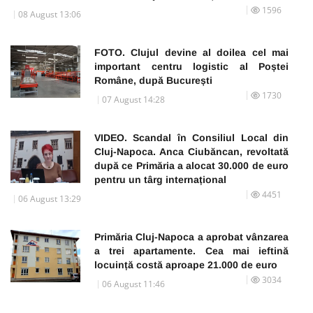
1596
08 August 13:06
FOTO. Clujul devine al doilea cel mai
important centru logistic al Poștei
Române, după București
1730
07 August 14:28
VIDEO. Scandal în Consiliul Local din
Cluj-Napoca. Anca Ciubăncan, revoltată
după ce Primăria a alocat 30.000 de euro
pentru un târg internațional
4451
06 August 13:29
Primăria Cluj-Napoca a aprobat vânzarea
a trei apartamente. Cea mai ieftină
locuință costă aproape 21.000 de euro
3034
06 August 11:46