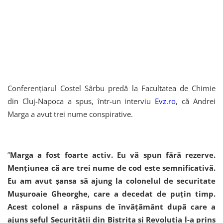
Conferenţiarul Costel Sârbu predă la Facultatea de Chimie
din Cluj-Napoca a spus, într-un interviu
Evz.ro
, că Andrei
Marga a avut trei nume conspirative.
”
Marga a fost foarte activ. Eu vă spun fără rezerve.
Menţiunea că are trei nume de cod este semnificativă.
Eu am avut şansa să ajung la colonelul de securitate
Muşuroaie Gheorghe, care a decedat de puţin timp.
Acest colonel a răspuns de învăţământ după care a
ajuns şeful Securităţii din Bistriţa şi Revoluţia l-a prins