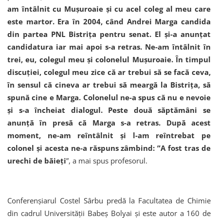
am întâlnit cu Muşuroaie şi cu acel coleg al meu care
este martor. Era în 2004, când Andrei Marga candida
din partea PNL Bistriţa pentru senat. El şi-a anunţat
candidatura iar mai apoi s-a retras. Ne-am întâlnit în
trei, eu, colegul meu şi colonelul Muşuroaie. În timpul
discuţiei, colegul meu zice că ar trebui să se facă ceva,
în sensul că cineva ar trebui să meargă la Bistriţa, să
spună cine e Marga. Colonelul ne-a spus că nu e nevoie
şi s-a încheiat dialogul. Peste două săptămâni se
anunţă în presă că Marga s-a retras. După acest
moment, ne-am reîntâlnit şi l-am reîntrebat pe
colonel şi acesta ne-a răspuns zâmbind: ”A fost tras de
urechi de băieţi
”, a mai spus profesorul.
Conferenșiarul Costel Sârbu predă la Facultatea de Chimie
din cadrul Universităţii Babeş Bolyai și este autor a 160 de