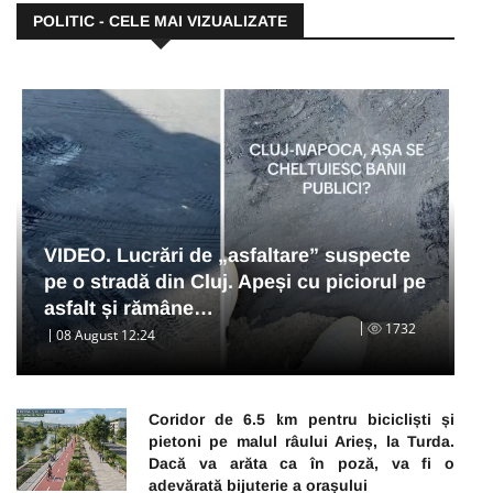
POLITIC - CELE MAI VIZUALIZATE
VIDEO. Lucrări de „asfaltare” suspecte
pe o stradă din Cluj. Apeși cu piciorul pe
asfalt și rămâne…
1732
08 August 12:24
Coridor de 6.5 km pentru bicicliști și
pietoni pe malul râului Arieș, la Turda.
Dacă va arăta ca în poză, va fi o
adevărată bijuterie a orașului