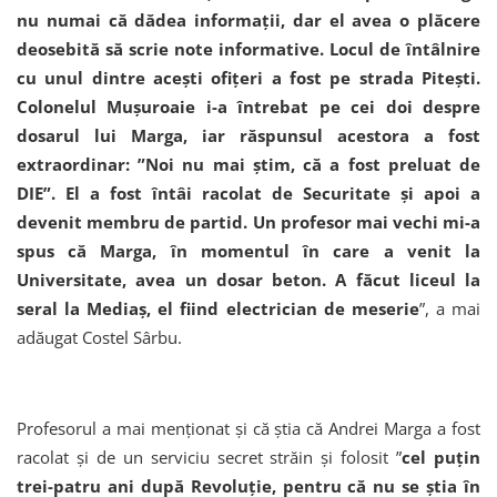
nu numai că dădea informaţii, dar el avea o plăcere
deosebită să scrie note informative. Locul de întâlnire
cu unul dintre aceşti ofiţeri a fost pe strada Piteşti.
Colonelul Muşuroaie i-a întrebat pe cei doi despre
dosarul lui Marga, iar răspunsul acestora a fost
extraordinar: ”Noi nu mai ştim, că a fost preluat de
DIE”. El a fost întâi racolat de Securitate şi apoi a
devenit membru de partid. Un profesor mai vechi mi-a
spus că Marga, în momentul în care a venit la
Universitate, avea un dosar beton. A făcut liceul la
seral la Mediaş, el fiind electrician de meserie
”, a mai
adăugat Costel Sârbu.
Profesorul a mai menționat și că știa că Andrei Marga a fost
racolat și de un serviciu secret străin și folosit ”
cel puţin
trei-patru ani după Revoluţie, pentru că nu se ştia în