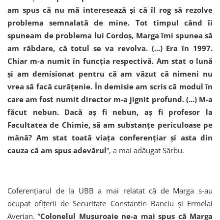
am spus că nu mă interesează şi că îl rog să rezolve
problema semnalată de mine. Tot timpul când îi
spuneam de problema lui Cordoş, Marga îmi spunea să
am răbdare, că totul se va revolva. (...) Era în 1997.
Chiar m-a numit în funcţia respectivă. Am stat o lună
şi am demisionat pentru că am văzut că nimeni nu
vrea să facă curăţenie. În demisie am scris că modul în
care am fost numit director m-a jignit profund. (...) M-a
făcut nebun. Dacă aş fi nebun, aş fi profesor la
Facultatea de Chimie, să am substanţe periculoase pe
mână? Am stat toată viaţa conferenţiar şi asta din
cauza că am spus adevărul
”, a mai adăugat Sârbu.
Coferențiarul de la UBB a mai relatat că de Marga s-au
ocupat ofiţerii de Securitate Constantin Banciu şi Ermelai
Averian. ”
Colonelul Muşuroaie ne-a mai spus că Marga