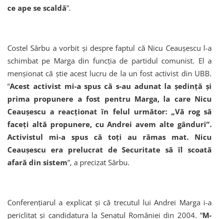
ce ape se scaldă
”.
Costel Sârbu a vorbit și despre faptul că Nicu Ceaușescu l-a
schimbat pe Marga din funcția de partidul comunist. El a
menșionat că știe acest lucru de la un fost activist din UBB.
”
Acest activist mi-a spus că s-au adunat la şedinţă şi
prima propunere a fost pentru Marga, la care Nicu
Ceauşescu a reacţionat în felul următor: „Vă rog să
faceţi altă propunere, cu Andrei avem alte gânduri”.
Activistul mi-a spus că toţi au rămas mat. Nicu
Ceauşescu era prelucrat de Securitate să îl scoată
afară din sistem
”, a precizat Sârbu.
Conferențiarul a explicat și că trecutul lui Andrei Marga i-a
periclitat și candidatura la Senatul României din 2004. ”
M-