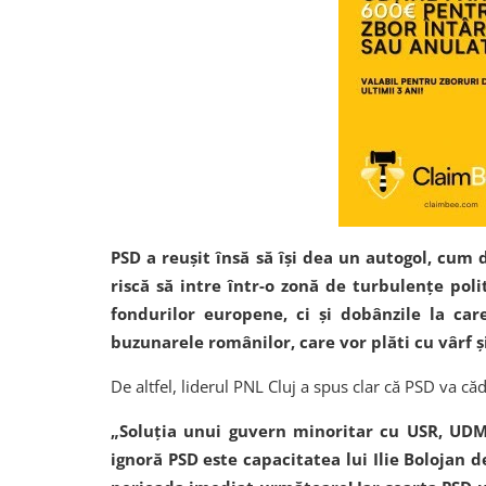
PSD a reușit însă să își dea un autogol, cum 
riscă să intre într-o zonă de turbulențe pol
fondurilor europene, ci și dobânzile la c
buzunarele românilor, care vor plăti cu vârf și
De altfel, liderul PNL Cluj a spus clar că PSD va căd
„Soluția unui guvern minoritar cu USR, UDMR
ignoră PSD este capacitatea lui Ilie Bolojan 