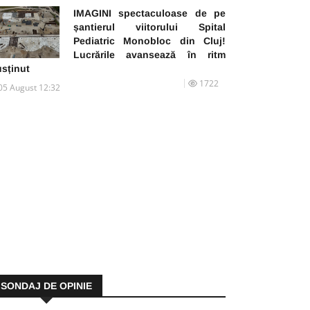
IMAGINI spectaculoase de pe
șantierul viitorului Spital
Pediatric Monobloc din Cluj!
Lucrările avansează în ritm
usținut
1722
05 August 12:32
SONDAJ DE OPINIE