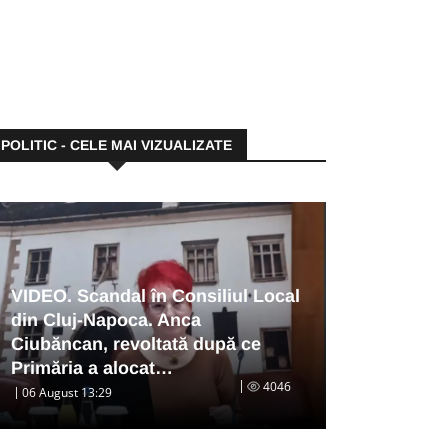
POLITIC - CELE MAI VIZUALIZATE
VIDEO. Scandal în Consiliul Local
din Cluj-Napoca. Anca
Ciubăncan, revoltată după ce
Primăria a alocat…
4046
06 August 13:29