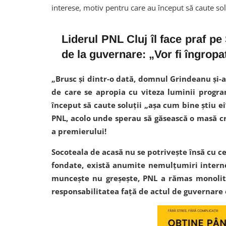
interese, motiv pentru care au început să caute sol
Liderul PNL Cluj îl face praf p
de la guvernare: „Vor fi îngropaț
„Brusc și dintr-o dată, domnul Grindeanu și-a
de care se apropia cu viteza luminii progra
început să caute soluții „așa cum bine știu ei
PNL, acolo unde sperau să găsească o masă cr
a premierului!
Socoteala de acasă nu se potrivește însă cu c
fondate, există anumite nemulțumiri intern
muncește nu greșește, PNL a rămas monolit 
responsabilitatea față de actul de guvernare e