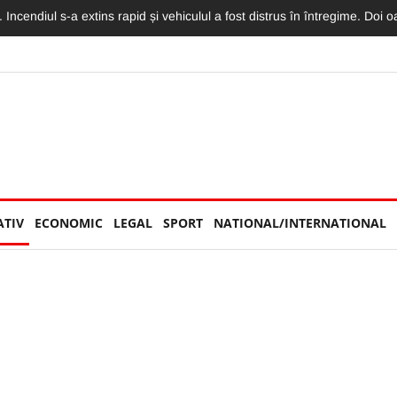
torităților: „Nu am văzut niciun echipaj de Poliție sau Jandarmerie”
ATIV
ECONOMIC
LEGAL
SPORT
NATIONAL/INTERNATIONAL