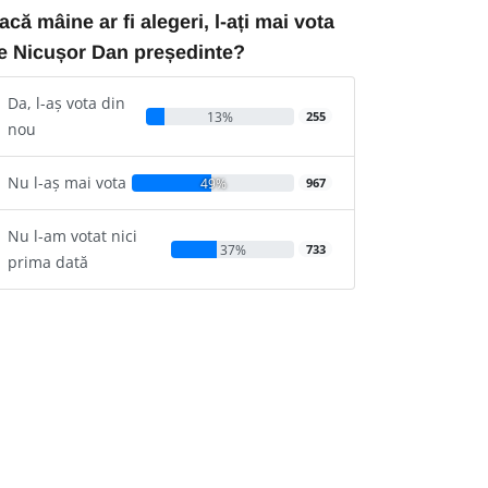
acă mâine ar fi alegeri, l-ați mai vota
e Nicușor Dan președinte?
Da, l-aș vota din
13%
255
nou
Nu l-aș mai vota
49%
967
Nu l-am votat nici
37%
733
prima dată