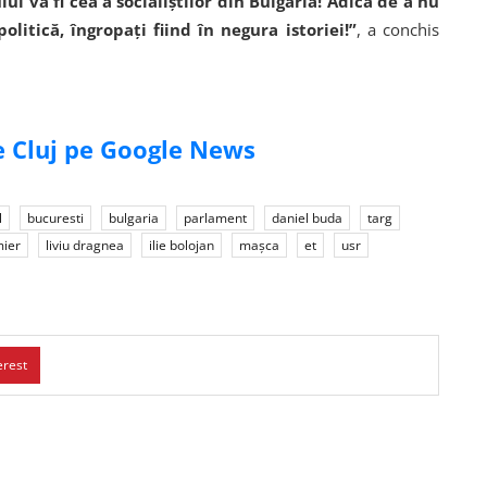
i va fi cea a socialiștilor din Bulgaria! Adică de a nu
litică, îngropați fiind în negura istoriei!”
, a conchis
de Cluj pe Google News
l
bucuresti
bulgaria
parlament
daniel buda
targ
ier
liviu dragnea
ilie bolojan
mașca
et
usr
erest