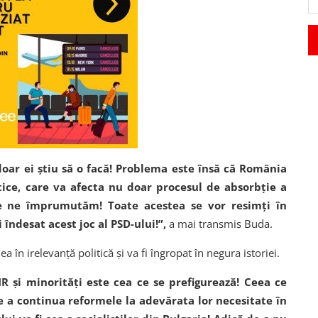
doar ei știu să o facă! Problema este însă că România
itice, care va afecta nu doar procesul de absorbție a
are ne împrumutăm! Toate acestea se vor resimți în
 îndesat acest joc al PSD-ului!”,
a mai transmis Buda.
ea în irelevanță politică și va fi îngropat în negura istoriei.
 și minorități este cea ce se prefigurează! Ceea ce
de a continua reformele la adevărata lor necesitate în