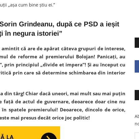
uții „așa cum bine știu ei.”
e Sorin Grindeanu, după ce PSD a ieșit
i în negura istoriei”
 amintit că are de apărat câteva grupuri de interese,
mul de reforme al premierului Bolojan! Panicați, au
”, prin principiul „divide et impera”! Și au început cu
itică prin care să determine schimbarea din interior
ea din târg! Chiar dacă uneori, mai mult sau mai puțin
e față de actul de guvernare, deoarece doar cine nu
în spatele premierului! Deoarece, dincolo de orice,
Ab
ste mai presus decât orice joc politic!
no