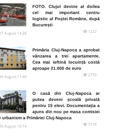
FOTO. Clujul devine al doilea
cel mai important centru
logistic al Poștei Române, după
București
1222
07 August 14:28
Primăria Cluj-Napoca a aprobat
vânzarea a trei apartamente.
Cea mai ieftină locuință costă
aproape 21.000 de euro
2755
06 August 11:46
O casă din Cluj-Napoca ar
putea deveni școală privată
pentru 15 elevi. Documentația a
ajuns din nou pe masa comisiei
e urbanism a Primăriei Cluj-Napoca
5118
06 August 10:14