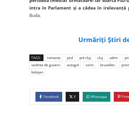
perioada imediat următoare! Iar soarta PSD-ulu
intra în Parlament și a cădea în irelevanță po
Buda.
Urmăriți Știri 
TAGS:
romania
psd
pnl cluj
cluj
udmr
pn
sedinta de guvern
autogol
sorin
bruxelles
prem
bolojan
Facebook
X
Whatsapp
Pint