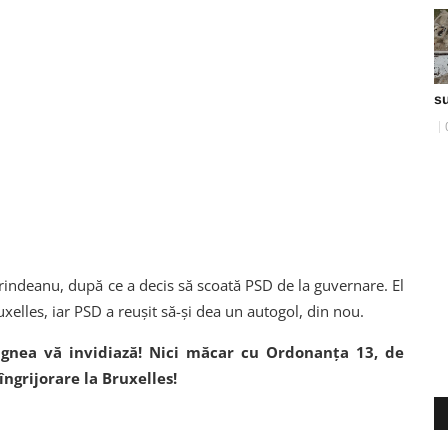
s
Grindeanu, după ce a decis să scoată PSD de la guvernare. El
ruxelles, iar PSD a reușit să-și dea un autogol, din nou.
agnea vă invidiază! Nici măcar cu Ordonanța 13, de
 îngrijorare la Bruxelles!