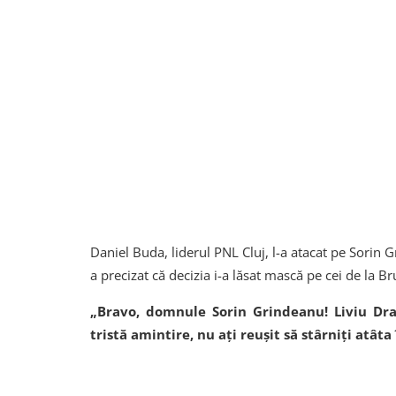
Daniel Buda, liderul PNL Cluj, l-a atacat pe Sorin 
a precizat că decizia i-a lăsat mască pe cei de la B
„Bravo, domnule Sorin Grindeanu! Liviu Dr
tristă amintire, nu ați reușit să stârniți atâta