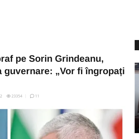
 praf pe Sorin Grindeanu,
a guvernare: „Vor fi îngropați
22
23354
11