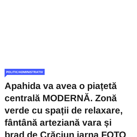
POLITIC/ADMINISTRATIV
Apahida va avea o piațetă
centrală MODERNĂ. Zonă
verde cu spații de relaxare,
fântână arteziană vara și
brad de Crăciun iarna FOTO