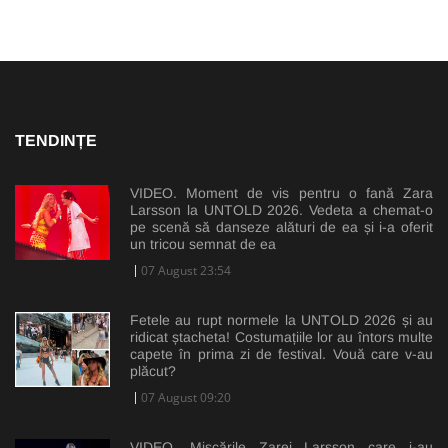
TENDINȚE
VIDEO. Moment de vis pentru o fană Zara
Larsson la UNTOLD 2026. Vedeta a chemat-o
pe scenă să danseze alături de ea și i-a oferit
un tricou semnat de ea
07 August 23:54
Fetele au rupt normele la UNTOLD 2026 și au
ridicat ștacheta! Costumațiile lor au întors multe
capete în prima zi de festival. Vouă care v-au
plăcut?
07 August 09:20
VIDEO. Mișcările Zarei Larsson care i-au