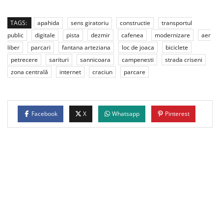
TAGS:
apahida
sens giratoriu
constructie
transportul
public
digitale
pista
dezmir
cafenea
modernizare
aer
liber
parcari
fantana arteziana
loc de joaca
biciclete
petrecere
sarituri
sannicoara
campenesti
strada criseni
zona centrală
internet
craciun
parcare
Facebook
X
Whatsapp
Pinterest