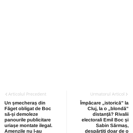
Articolul Precedent
Urmatorul Articol
Un șmecheraș din
Împăcare „istorică” la
Făget obligat de Boc
Cluj, la o „blondă”
să-și demoleze
distanță? Rivalii
panourile publicitare
electorali Emil Boc și
uriașe montate ilegal.
Sabin Sărmaș,
Amenzile nu l-au
despărțiți doar de o