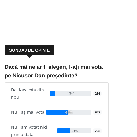
SONDAJ DE OPINIE
Dacă mâine ar fi alegeri, l-ați mai vota
pe Nicușor Dan președinte?
Da, l-aș vota din
13%
256
nou
Nu l-aș mai vota
49%
972
Nu l-am votat nici
38%
738
prima dată