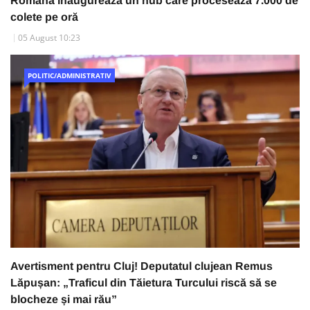
Română inaugurează un hub care procesează 7.000 de
colete pe oră
05 August 10:23
POLITIC/ADMINISTRATIV
Avertisment pentru Cluj! Deputatul clujean Remus
Lăpușan: „Traficul din Tăietura Turcului riscă să se
blocheze și mai rău”