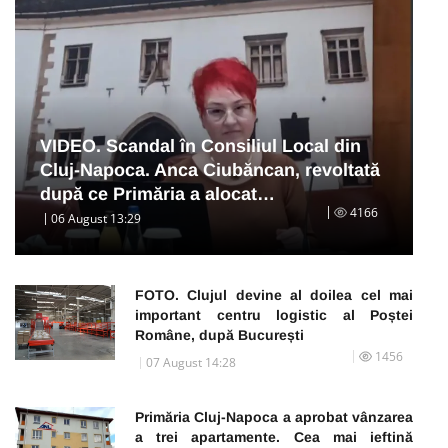
VIDEO. Scandal în Consiliul Local din
Cluj-Napoca. Anca Ciubăncan, revoltată
după ce Primăria a alocat…
4166
06 August 13:29
FOTO. Clujul devine al doilea cel mai
important centru logistic al Poștei
Române, după București
1456
07 August 14:28
Primăria Cluj-Napoca a aprobat vânzarea
a trei apartamente. Cea mai ieftină