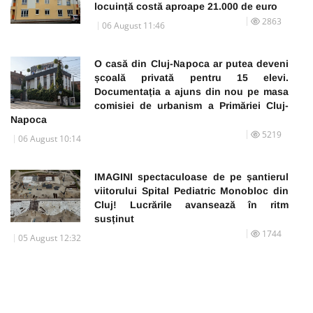
locuință costă aproape 21.000 de euro
2863
06 August 11:46
O casă din Cluj-Napoca ar putea deveni
școală privată pentru 15 elevi.
Documentația a ajuns din nou pe masa
comisiei de urbanism a Primăriei Cluj-
Napoca
5219
06 August 10:14
IMAGINI spectaculoase de pe șantierul
viitorului Spital Pediatric Monobloc din
Cluj! Lucrările avansează în ritm
susținut
1744
05 August 12:32