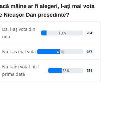
acă mâine ar fi alegeri, l-ați mai vota
e Nicușor Dan președinte?
Da, l-aș vota din
13%
264
nou
Nu l-aș mai vota
49%
987
Nu l-am votat nici
38%
751
prima dată