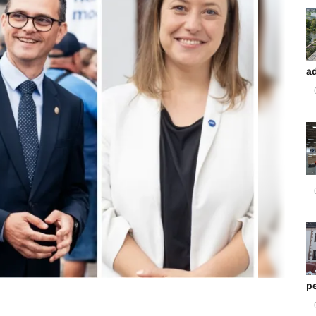
ad
pe