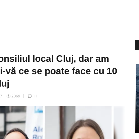
nsiliul local Cluj, dar am
ți-vă ce se poate face cu 10
luj
07
2369
11