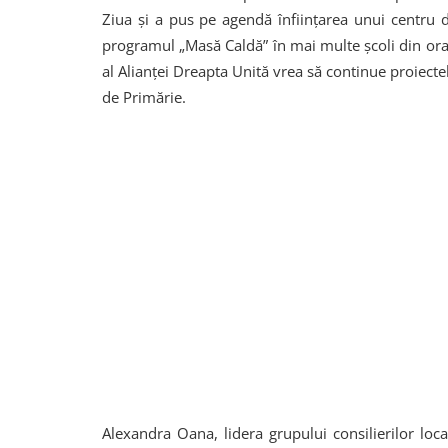
Ziua și a pus pe agendă înființarea unui centru d
programul „Masă Caldă” în mai multe școli din ora
al Alianței Dreapta Unită vrea să continue proiec
de Primărie.
Alexandra Oana, lidera grupului consilierilor loc