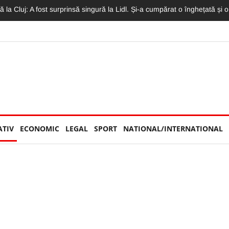
 Concertul Lewis Capaldi, arhiplin. Accesul a fost restricționat
ATIV
ECONOMIC
LEGAL
SPORT
NATIONAL/INTERNATIONAL