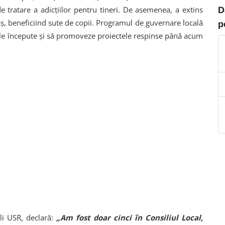
e tratare a adicțiilor pentru tineri. De asemenea, a extins
D
ș, beneficiind sute de copii. Programul de guvernare locală
p
tele începute și să promoveze proiectele respinse până acum
ali USR, declară:
„Am fost doar cinci în Consiliul Local,