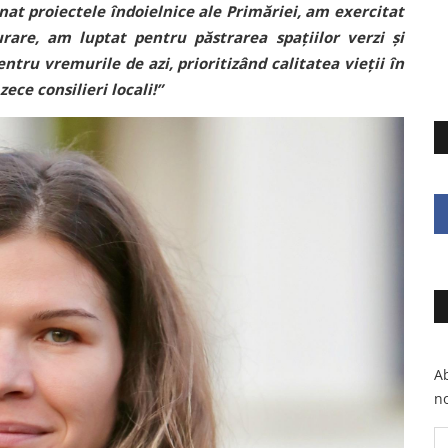
at proiectele îndoielnice ale Primăriei, am exercitat
urare, am luptat pentru păstrarea spațiilor verzi și
ntru vremurile de azi, prioritizând calitatea vieții în
ece consilieri locali!”
Ab
no