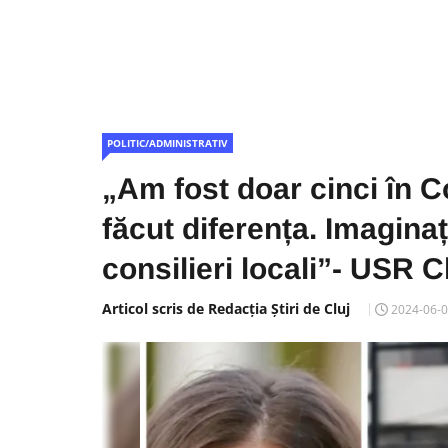
POLITIC/ADMINISTRATIV
„Am fost doar cinci în Co
făcut diferența. Imagina
consilieri locali”- USR C
Articol scris de Redacția Știri de Cluj
2024-06-