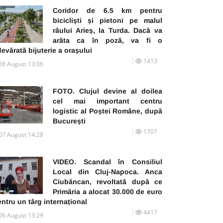
Coridor de 6.5 km pentru
bicicliști și pietoni pe malul
râului Arieș, la Turda. Dacă va
arăta ca în poză, va fi o
evărată bijuterie a orașului
1413
08 August 13:06
FOTO. Clujul devine al doilea
cel mai important centru
logistic al Poștei Române, după
București
1707
07 August 14:28
VIDEO. Scandal în Consiliul
Local din Cluj-Napoca. Anca
Ciubăncan, revoltată după ce
Primăria a alocat 30.000 de euro
ntru un târg internațional
4417
06 August 13:29