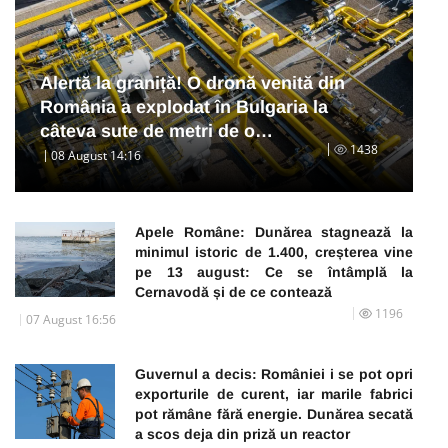
Alertă la graniță! O dronă venită din
România a explodat în Bulgaria la
câteva sute de metri de o…
1438
08 August 14:16
Apele Române: Dunărea stagnează la
minimul istoric de 1.400, creșterea vine
pe 13 august: Ce se întâmplă la
Cernavodă și de ce contează
1196
07 August 16:56
Guvernul a decis: României i se pot opri
exporturile de curent, iar marile fabrici
pot rămâne fără energie. Dunărea secată
a scos deja din priză un reactor