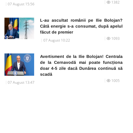
1382
07 August 15:56
L-au ascultat românii pe Ilie Bolojan?
Câtă energie s-a consumat, după apelul
făcut de premier
1093
07 August 10:22
Avertisment de la Ilie Bolojan! Centrala
de la Cernavodă mai poate funcționa
doar 4-5 zile dacă Dunărea continuă să
scadă
1005
07 August 13:47