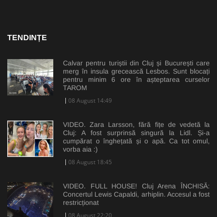
TENDINȚE
Calvar pentru turiștii din Cluj și București care
merg în insula grecească Lesbos. Sunt blocați
pentru minim 6 ore în așteptarea curselor
TAROM
08 August 14:49
VIDEO. Zara Larsson, fără fițe de vedetă la
Cluj: A fost surprinsă singură la Lidl. Și-a
cumpărat o înghețată și o apă. Ca tot omul,
vorba aia :)
08 August 18:45
VIDEO. FULL HOUSE! Cluj Arena ÎNCHISĂ:
Concertul Lewis Capaldi, arhiplin. Accesul a fost
restricționat
08 August 22:20