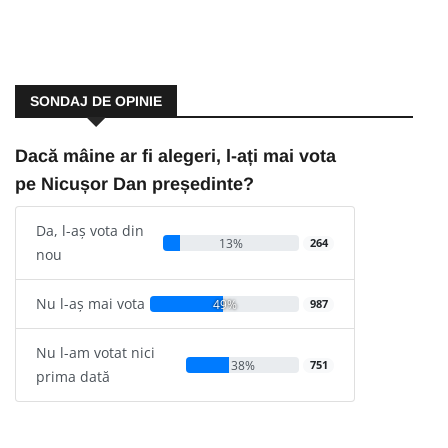
SONDAJ DE OPINIE
Dacă mâine ar fi alegeri, l-ați mai vota
pe Nicușor Dan președinte?
Da, l-aș vota din
13%
264
nou
Nu l-aș mai vota
49%
987
Nu l-am votat nici
38%
751
prima dată