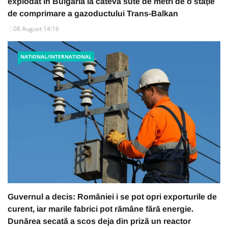
explodat în Bulgaria la câteva sute de metri de o stație
de comprimare a gazoductului Trans-Balkan
08 August 14:16
NATIONAL/INTERNATIONAL
Guvernul a decis: României i se pot opri exporturile de
curent, iar marile fabrici pot rămâne fără energie.
Dunărea secată a scos deja din priză un reactor