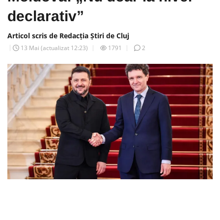
declarativ”
Articol scris de Redacția Știri de Cluj
13 Mai
(actualizat
12:23
)
1791
2