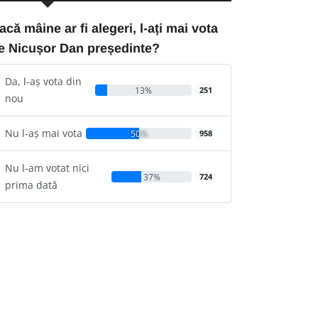
acă mâine ar fi alegeri, l-ați mai vota
e Nicușor Dan președinte?
Da, l-aș vota din
13%
251
nou
Nu l-aș mai vota
50%
958
Nu l-am votat nici
37%
724
prima dată