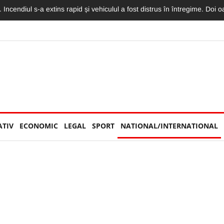
rești. Pasagera din taxiul implicat în impactul cu o mașină a fost rănită
ATIV
ECONOMIC
LEGAL
SPORT
NATIONAL/INTERNATIONAL