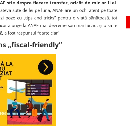
AF știe despre fiecare transfer, oricât de mic ar fi el
.
 câteva sute de lei pe lună, ANAF are un ochi atent pe toate
tezi poze cu „tips and tricks” pentru o viață sănătoasă, tot
bancar ajunge la ANAF mai devreme sau mai târziu, și o să te
ă!, a fost răspunsul foarte clar”
s „fiscal-friendly”