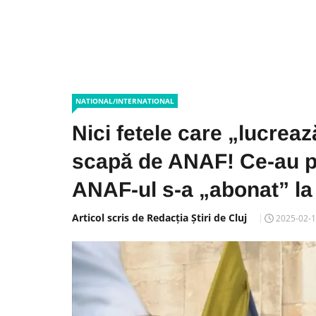
NATIONAL/INTERNATIONAL
Nici fetele care „lucrea
scapă de ANAF! Ce-au pă
ANAF-ul s-a „abonat” la 
Articol scris de Redacția Știri de Cluj
2025-02-