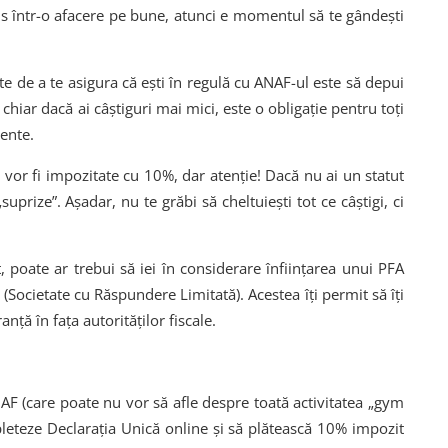
ns într-o afacere pe bune, atunci e momentul să te gândești
e de a te asigura că ești în regulă cu ANAF-ul este să depui
 chiar dacă ai câștiguri mai mici, este o obligație pentru toți
dente.
le vor fi impozitate cu 10%, dar atenție! Dacă nu ai un statut
„suprize”. Așadar, nu te grăbi să cheltuiești tot ce câștigi, ci
, poate ar trebui să iei în considerare înființarea unui PFA
(Societate cu Răspundere Limitată). Acestea îți permit să îți
anță în fața autorităților fiscale.
NAF (care poate nu vor să afle despre toată activitatea „gym
mpleteze Declarația Unică online și să plătească 10% impozit