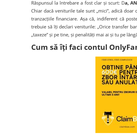
Răspunsul la întrebare a fost clar și scurt: D
a, AN
Chiar dacă veniturile tale sunt „mici”, adică doar
tranzacțiile financiare. Așa că, indiferent că pos
trebuie să îți declari veniturile: „Orice transfer 
„taxeze” și pe tine, și penalități mai ai și tu pe lâng
Cum să îți faci contul OnlyFan