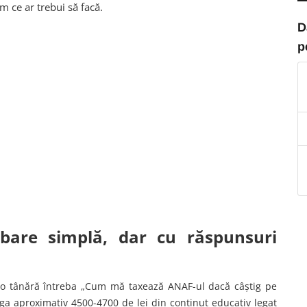
m ce ar trebui să facă.
D
p
ebare simplă, dar cu răspunsuri
 o tânără întreba „Cum mă taxează ANAF-ul dacă câștig pe
iga aproximativ 4500-4700 de lei din conținut educativ legat