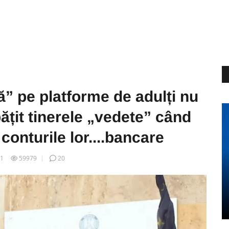
ză” pe platforme de adulți nu
țit tinerele „vedete” când
conturile lor....bancare
11
59979
20