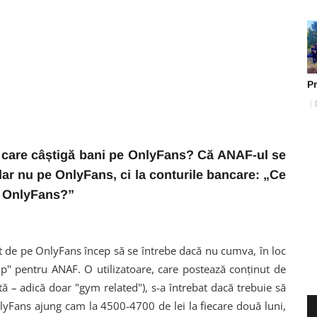
Pr
e care câștigă bani pe OnlyFans? Că ANAF-ul se
 dar nu pe OnlyFans, ci la conturile bancare:
„Ce
in OnlyFans?”
ut de pe OnlyFans încep să se întrebe dacă nu cumva, în loc
 "tip" pentru ANAF. O utilizatoare, care postează conținut de
tă – adică doar "gym related"), s-a întrebat dacă trebuie să
nlyFans ajung cam la 4500-4700 de lei la fiecare două luni,