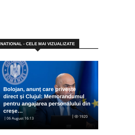
NATIONAL - CELE MAI VIZUALIZATE
Bolojan, anunț care privește
direct și Clujul: Memorandumul
pentru angajarea personalului din
creșe…
1920
06 August 16:13