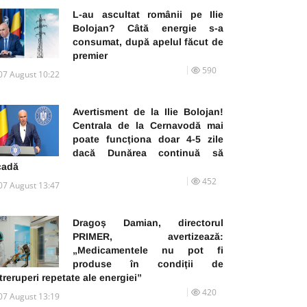
L-au ascultat românii pe Ilie
Bolojan? Câtă energie s-a
consumat, după apelul făcut de
premier
590
07 August 10:22
Avertisment de la Ilie Bolojan!
Centrala de la Cernavodă mai
poate funcționa doar 4-5 zile
dacă Dunărea continuă să
cadă
452
07 August 13:47
Dragoș Damian, directorul
PRIMER, avertizează:
„Medicamentele nu pot fi
produse în condiții de
treruperi repetate ale energiei”
420
07 August 13:19