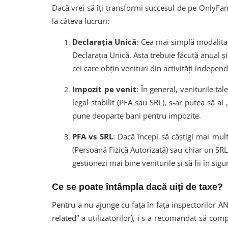
Dacă vrei să îți transformi succesul de pe OnlyFa
la câteva lucruri:
Declarația Unică
: Cea mai simplă modalitat
Declarația Unică. Asta trebuie făcută anual și
cei care obțin venituri din activități indepen
Impozit pe venit
: În general, veniturile ta
legal stabilit (PFA sau SRL), s-ar putea să ai 
pune deoparte bani pentru impozite.
PFA vs SRL
: Dacă începi să câștigi mai mult
(Persoană Fizică Autorizată) sau chiar un SRL 
gestionezi mai bine veniturile și să fii în sigur
Ce se poate întâmpla dacă uiți de taxe?
Pentru a nu ajunge cu fața în fața inspectorilor A
related” a utilizatorilor), i s-a recomandat să co