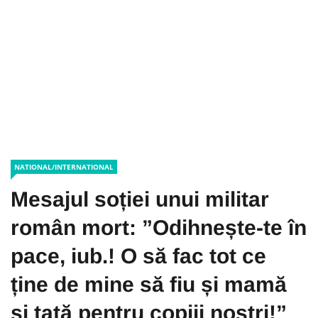
NATIONAL/INTERNATIONAL
Mesajul soției unui militar
român mort: ”Odihnește-te în
pace, iub.! O să fac tot ce
ține de mine să fiu și mamă
și tată pentru copiii noștri!”