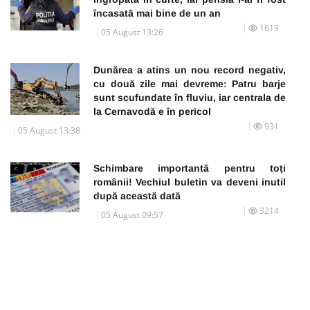
încasată mai bine de un an
1619
05 August 13:26
Dunărea a atins un nou record negativ,
cu două zile mai devreme: Patru barje
sunt scufundate în fluviu, iar centrala de
la Cernavodă e în pericol
931
05 August 13:38
Schimbare importantă pentru toți
românii! Vechiul buletin va deveni inutil
după această dată
3214
05 August 09:57