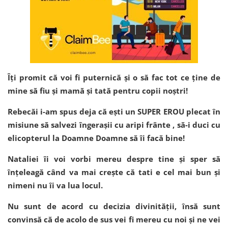
Îți promit că voi fi puternică și o să fac tot ce ține de
mine să fiu și mamă și tată pentru copii noștri!
Rebecăi i-am spus deja că ești un SUPER EROU plecat în
misiune să salvezi îngerașii cu aripi frânte , să-i duci cu
elicopterul la Doamne Doamne să îi facă bine!
Nataliei îi voi vorbi mereu despre tine și sper să
înțeleagă când va mai crește că tati e cel mai bun și
nimeni nu îi va lua locul.
Nu sunt de acord cu decizia divinității, însă sunt
convinsă că de acolo de sus vei fi mereu cu noi și ne vei