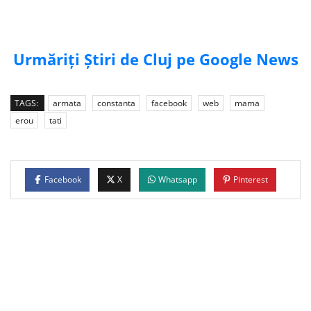
Urmăriți Știri de Cluj pe Google News
TAGS:
armata
constanta
facebook
web
mama
erou
tati
Facebook
X
Whatsapp
Pinterest