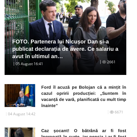
FOTO. Partenera lui Nicușor Dan și-a
publicat declarația de avere. Ce salariu a
avut în ultimul an…
2661
05 August 16:41
Ford îl acuză pe Bolojan că a mințit în
cazul opririi producției: „Suntem în
vacanță de vară, planificată cu mult timp
înainte”
6671
04 August 14:42
Caz șocant! O bătrână ar fi fost
îngropată în curte, iar pensia i-ar fi fost