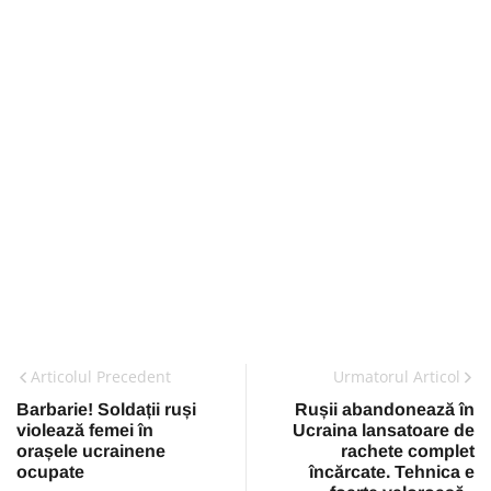
Articolul Precedent
Urmatorul Articol
Barbarie! Soldații ruși
Rușii abandonează în
violează femei în
Ucraina lansatoare de
orașele ucrainene
rachete complet
ocupate
încărcate. Tehnica e