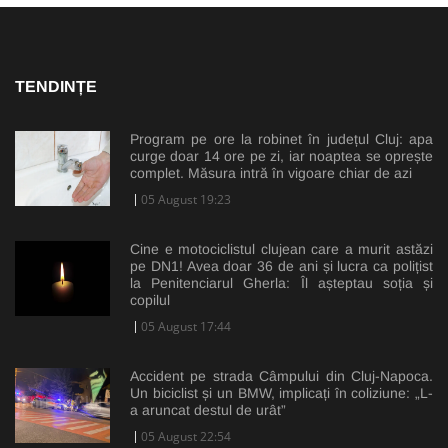
TENDINȚE
Program pe ore la robinet în județul Cluj: apa
curge doar 14 ore pe zi, iar noaptea se oprește
complet. Măsura intră în vigoare chiar de azi
05 August 19:23
Cine e motociclistul clujean care a murit astăzi
pe DN1! Avea doar 36 de ani și lucra ca polițist
la Penitenciarul Gherla: Îl așteptau soția și
copilul
05 August 17:44
Accident pe strada Câmpului din Cluj-Napoca.
Un biciclist și un BMW, implicați în coliziune: „L-
a aruncat destul de urât”
05 August 22:54