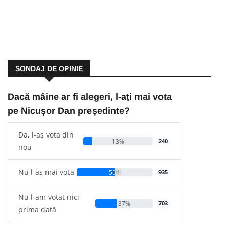
SONDAJ DE OPINIE
Dacă mâine ar fi alegeri, l-ați mai vota
pe Nicușor Dan președinte?
Da, l-aș vota din
13%
240
nou
Nu l-aș mai vota
50%
935
Nu l-am votat nici
37%
703
prima dată