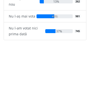
13%
262
nou
Nu l-aș mai vota
49%
981
Nu l-am votat nici
37%
745
prima dată