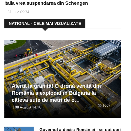
Italia vrea suspendarea din Schengen
31 Iulie 09:34
NATIONAL - CELE MAI VIZUALIZATE
Alertă la graniță! O dronă venită din
România a explodat în Bulgaria la
câteva sute de metri de o…
1067
08 August 14:16
Guvernul a decis: României i se pot opri