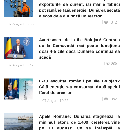
exporturile de curent, iar marile fabrici
pot rămâne fără energie. Dunărea secată
a scos deja din priză un reactor
1312
07 August 15:56
Avertisment de la Ilie Bolojan! Centrala
de la Cernavodă mai poate funcționa
doar 4-5 zile dacă Dunărea continuă să
scadă
986
07 August 13:47
L-au ascultat românii pe Ilie Bolojan?
Câtă energie s-a consumat, după apelul
făcut de premier
1082
07 August 10:22
Apele Române: Dunărea stagnează la
minimul istoric de 1.400, creșterea vine
pe 13 august: Ce se întâmplă la