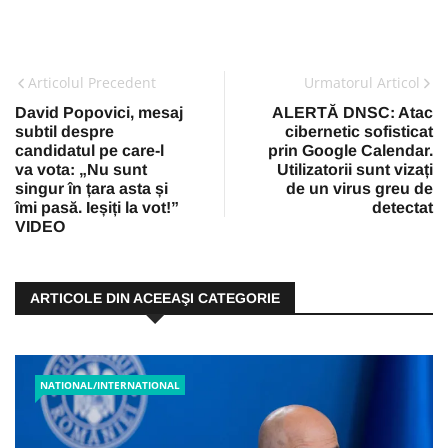
Articolul Precedent
Urmatorul Articol
David Popovici, mesaj
ALERTĂ DNSC: Atac
subtil despre
cibernetic sofisticat
candidatul pe care-l
prin Google Calendar.
va vota: „Nu sunt
Utilizatorii sunt vizați
singur în țara asta și
de un virus greu de
îmi pasă. Ieșiți la vot!”
detectat
VIDEO
ARTICOLE DIN ACEEAŞI CATEGORIE
NATIONAL/INTERNATIONAL