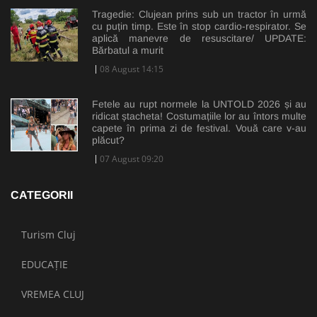
Tragedie: Clujean prins sub un tractor în urmă
cu puțin timp. Este în stop cardio-respirator. Se
aplică manevre de resuscitare/ UPDATE:
Bărbatul a murit
08 August 14:15
Fetele au rupt normele la UNTOLD 2026 și au
ridicat ștacheta! Costumațiile lor au întors multe
capete în prima zi de festival. Vouă care v-au
plăcut?
07 August 09:20
CATEGORII
Turism Cluj
EDUCAȚIE
VREMEA CLUJ