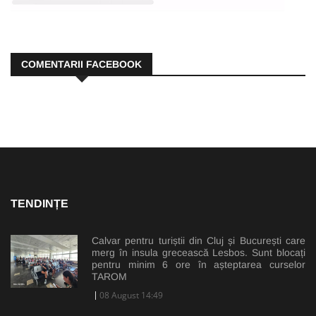
COMENTARII FACEBOOK
TENDINȚE
Calvar pentru turiștii din Cluj și București care
merg în insula grecească Lesbos. Sunt blocați
pentru minim 6 ore în așteptarea curselor
TAROM
08 August 14:49