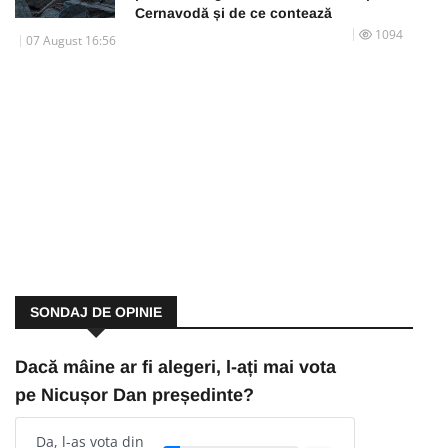
Cernavodă și de ce contează
1094
07 August 16:56
SONDAJ DE OPINIE
Dacă mâine ar fi alegeri, l-ați mai vota
pe Nicușor Dan președinte?
Da, l-aș vota din