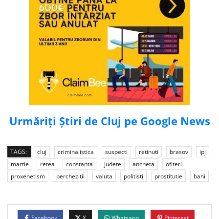
Urmăriți Știri de Cluj pe Google News
TAGS:
cluj
criminalistica
suspecti
retinuti
brasov
ipj
martie
retea
constanta
judete
ancheta
ofiteri
proxenetism
perchezitii
valuta
politisti
prostitutie
bani
Facebook
X
Whatsapp
Pinterest