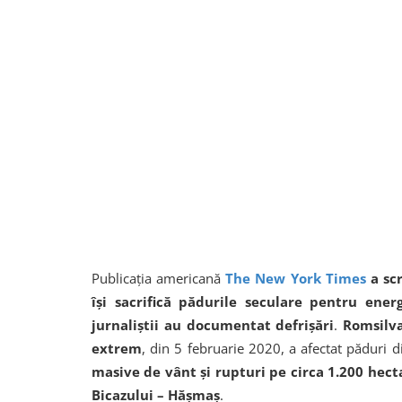
Publicația americană
The New York Times
a scr
își sacrifică pădurile seculare pentru ener
jurnaliștii au documentat defrișări
.
Romsilv
extrem
, din 5 februarie 2020, a afectat păduri di
masive de vânt şi rupturi pe circa 1.200 hect
Bicazului – Hăşmaş
.