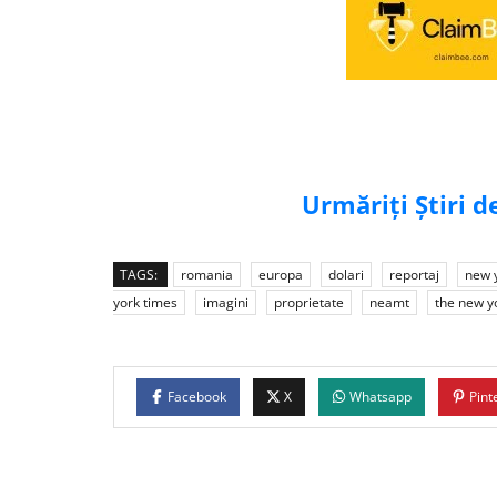
Urmăriți Știri 
TAGS:
romania
europa
dolari
reportaj
new 
york times
imagini
proprietate
neamt
the new y
Facebook
X
Whatsapp
Pint