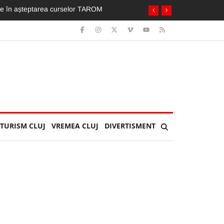
zi de festival. Vouă care v-au plăcut?
TURISM CLUJ
VREMEA CLUJ
DIVERTISMENT