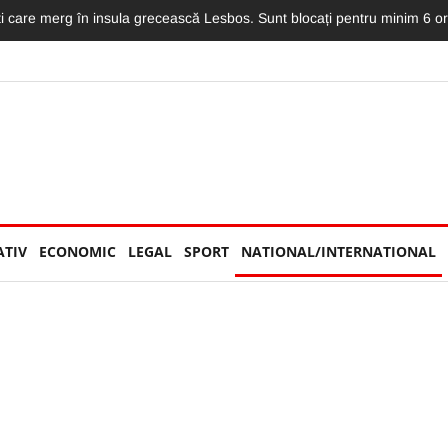
i au ridicat ștacheta! Costumațiile lor au întors multe capete în prima 
ATIV
ECONOMIC
LEGAL
SPORT
NATIONAL/INTERNATIONAL