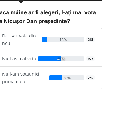
acă mâine ar fi alegeri, l-ați mai vota
e Nicușor Dan președinte?
Da, l-aș vota din
13%
261
nou
Nu l-aș mai vota
49%
978
Nu l-am votat nici
38%
745
prima dată