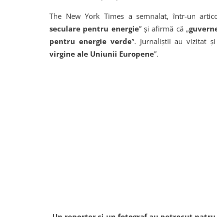
The New York Times a semnalat, într-un articol
seculare pentru energie
” şi afirmă că „
guverne
pentru energie verde
”. Jurnaliştii au vizitat
virgine ale Uniunii Europene
”.
„
Un reporter şi un fotograf au petrecut patru 