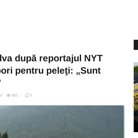
lva după reportajul NYT
ori pentru peleţi: „Sunt
”
09
983
1