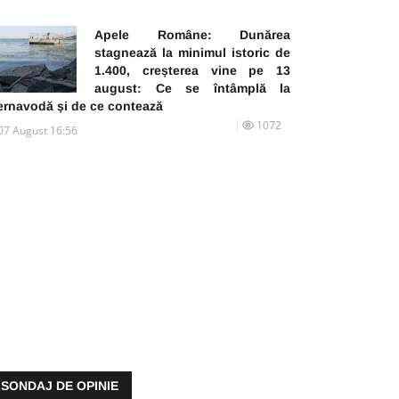
Apele Române: Dunărea
stagnează la minimul istoric de
1.400, creșterea vine pe 13
august: Ce se întâmplă la
ernavodă și de ce contează
1072
07 August 16:56
SONDAJ DE OPINIE