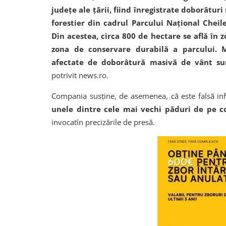
judeţe ale ţării, fiind înregistrate doborâtur
forestier din cadrul Parcului Naţional Cheil
Din acestea, circa 800 de hectare se află în z
zona de conservare durabilă a parcului.
afectate de doborâtură masivă de vânt sun
potrivit news.ro.
Compania susţine, de asemenea, că este falsă info
unele dintre cele mai vechi păduri de pe c
invocatîn precizările de presă.