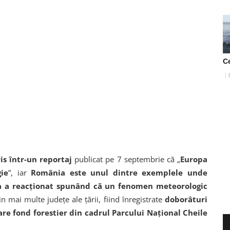
C
is într-un reportaj
publicat pe 7 septembrie că „
Europa
gie
”, iar
România este unul dintre exemplele unde
a a reacționat spunând că un fenomen meteorologic
n mai multe judeţe ale ţării, fiind înregistrate
doborâturi
are fond forestier din cadrul Parcului Naţional Cheile