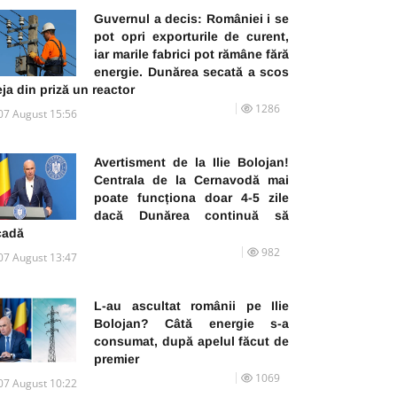
Guvernul a decis: României i se
pot opri exporturile de curent,
iar marile fabrici pot rămâne fără
energie. Dunărea secată a scos
ja din priză un reactor
1286
07 August 15:56
Avertisment de la Ilie Bolojan!
Centrala de la Cernavodă mai
poate funcționa doar 4-5 zile
dacă Dunărea continuă să
cadă
982
07 August 13:47
L-au ascultat românii pe Ilie
Bolojan? Câtă energie s-a
consumat, după apelul făcut de
premier
1069
07 August 10:22