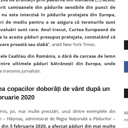
ărit camioanele din pădurile sensibile din punct de
 nu este interzisă în pădurile protejate din Europa,
ări de mediu pentru a se asigura că terenurile sunt
 evaluări sunt rare. Anul trecut, Curtea Europeană de
e la aceste păduri presupus protejate, constatând că
rvare proastă sau slabă
”, arată New York Times.
ele Ceahlau din România, o dâră de carcase de lemn
dintre ultimele păduri bătrâneşti din Europa, unde
i transmis jurnaliştii.
ea copacilor doborâți de vânt după un
bruarie 2020
smis, joi, mai multe precizări, unul dintre exemplele din
Ab
lui – Hăşmaş, administrat de Regia Naţională a Pădurilor –
no
din 5 februarie 2020, a afectat păduri din mai multe