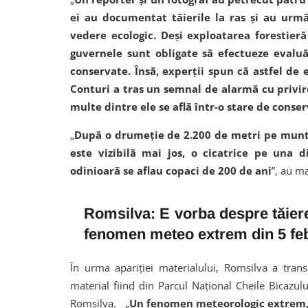
ei au documentat tăierile la ras şi au urm
vedere ecologic. Deşi exploatarea forestieră
guvernele sunt obligate să efectueze evalu
conservate. Însă, experţii spun că astfel de
Conturi a tras un semnal de alarmă cu privir
multe dintre ele se află într-o stare de conse
„
După o drumeţie de 2.200 de metri pe munt
este vizibilă mai jos, o cicatrice pe una 
odinioară se aflau copaci de 200 de ani
”, au ma
Romsilva: E vorba despre tăier
fenomen meteo extrem din 5 fe
În urma apariţiei materialului, Romsilva a tran
material fiind din Parcul Naţional Cheile Bicazu
Romsilva. „
Un fenomen meteorologic extrem, 