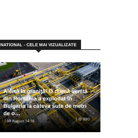
NATIONAL - CELE MAI VIZUALIZATE
Alertă la graniță! O dronă venită
din România a explodat în
Bulgaria la câteva sute de metri
de o…
880
08 August 14:16