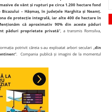
i masive de vânt şi rupturi pe circa 1.200 hectare fond
e Bicazului – Hăşmaş, în judeţele Harghita şi Neamţ.
ona de protecţie integrală, iar alte 400 de hectare în
 Menţionăm că aproximativ 90% din aceste păduri
t păduri proprietate privată
”, a transmis Romsilva,
rmaţia potrivit căreia s-au exploatat arbori seculari „
din
ontinen
t”. Compania publică şi imagini de la momentul