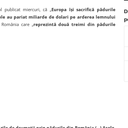
 publicat miercuri, că „
Europa îşi sacrifică pădurile
D
le au pariat miliarde de dolari pe arderea lemnului
p
 şi România care „
reprezintă două treimi din pădurile
zile de drumeţii prin pădurile din România (...) Acolo,