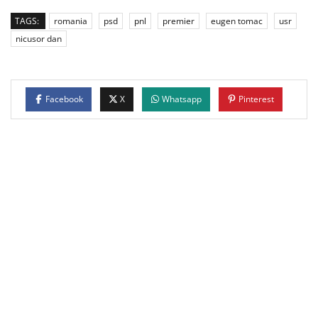
TAGS:
romania
psd
pnl
premier
eugen tomac
usr
nicusor dan
Facebook
X
Whatsapp
Pinterest