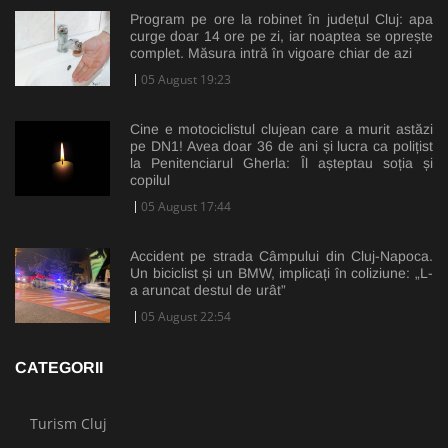
Program pe ore la robinet în județul Cluj: apa
curge doar 14 ore pe zi, iar noaptea se oprește
complet. Măsura intră în vigoare chiar de azi
05 August 19:23
Cine e motociclistul clujean care a murit astăzi
pe DN1! Avea doar 36 de ani și lucra ca polițist
la Penitenciarul Gherla: Îl așteptau soția și
copilul
05 August 17:44
Accident pe strada Câmpului din Cluj-Napoca.
Un biciclist și un BMW, implicați în coliziune: „L-
a aruncat destul de urât”
05 August 22:54
CATEGORII
Turism Cluj