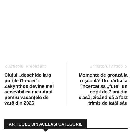
Articolul Precedent
Urmatorul Articol
Clujul „deschide larg
Momente de groază la
porțile Greciei”:
o școală! Un bărbat a
Zakynthos devine mai
încercat să „fure” un
accesibil ca niciodată
copil de 7 ani din
pentru vacanțele de
clasă, zicând că a fost
vară din 2026
trimis de tatăl său
ARTICOLE DIN ACEEAŞI CATEGORIE