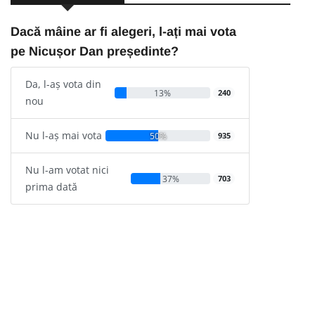
Dacă mâine ar fi alegeri, l-ați mai vota
pe Nicușor Dan președinte?
Da, l-aș vota din
13%
240
nou
Nu l-aș mai vota
50%
935
Nu l-am votat nici
37%
703
prima dată