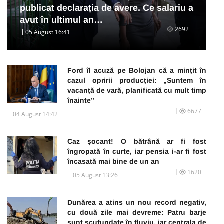
publicat declarația de avere. Ce salariu a
avut în ultimul an…
2692
05 August 16:41
Ford îl acuză pe Bolojan că a mințit în
cazul opririi producției: „Suntem în
vacanță de vară, planificată cu mult timp
înainte”
6677
04 August 14:42
Caz șocant! O bătrână ar fi fost
îngropată în curte, iar pensia i-ar fi fost
încasată mai bine de un an
1620
05 August 13:26
Dunărea a atins un nou record negativ,
cu două zile mai devreme: Patru barje
sunt scufundate în fluviu, iar centrala de