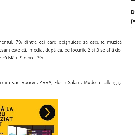
D
p
amentul, 7% dintre cei care obişnuiesc să asculte muzică
sant este că, imediat după ea, pe locurile 2 şi 3 se află doi
trică Mâţu Stoian - 3%.
Armin van Buuren, ABBA, Florin Salam, Modern Talking şi