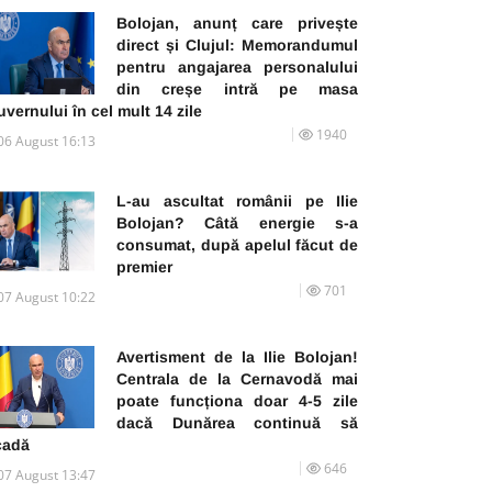
Bolojan, anunț care privește
direct și Clujul: Memorandumul
pentru angajarea personalului
din creșe intră pe masa
vernului în cel mult 14 zile
1940
06 August 16:13
L-au ascultat românii pe Ilie
Bolojan? Câtă energie s-a
consumat, după apelul făcut de
premier
701
07 August 10:22
Avertisment de la Ilie Bolojan!
Centrala de la Cernavodă mai
poate funcționa doar 4-5 zile
dacă Dunărea continuă să
cadă
646
07 August 13:47