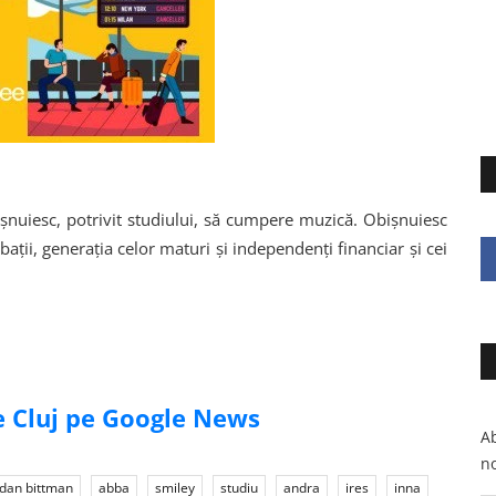
şnuiesc, potrivit studiului, să cumpere muzică. Obişnuiesc
ţii, generaţia celor maturi şi independenţi financiar şi cei
de Cluj pe Google News
Ab
no
dan bittman
abba
smiley
studiu
andra
ires
inna