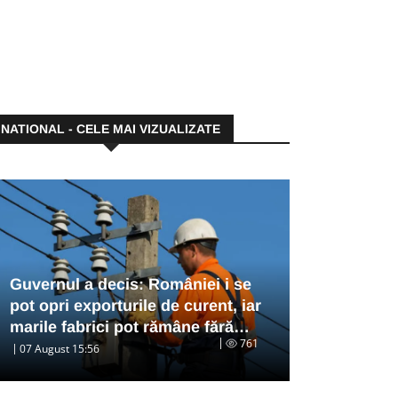
NATIONAL - CELE MAI VIZUALIZATE
Guvernul a decis: României i se
pot opri exporturile de curent, iar
marile fabrici pot rămâne fără…
761
07 August 15:56