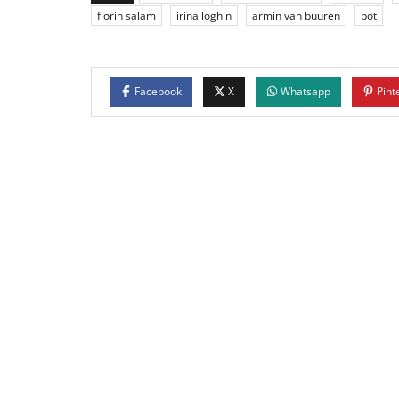
florin salam
irina loghin
armin van buuren
pot
Facebook
X
Whatsapp
Pint