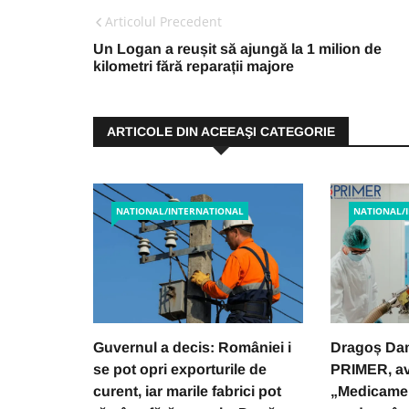
Articolul Precedent
Un Logan a reușit să ajungă la 1 milion de
kilometri fără reparații majore
ARTICOLE DIN ACEEAŞI CATEGORIE
NATIONAL/INTERNATIONAL
NATIONAL/
Guvernul a decis: României i
Dragoș Dam
se pot opri exporturile de
PRIMER, av
curent, iar marile fabrici pot
„Medicamen