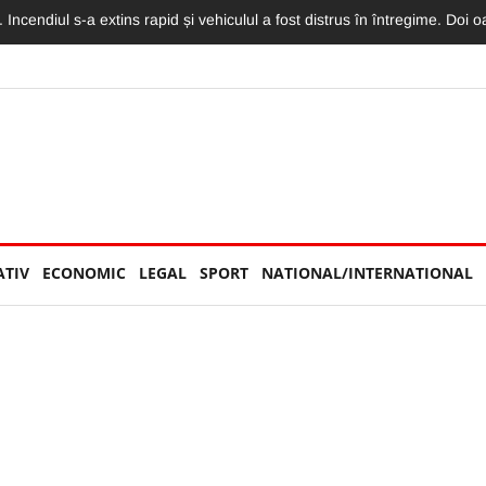
torităților: „Nu am văzut niciun echipaj de Poliție sau Jandarmerie”
ATIV
ECONOMIC
LEGAL
SPORT
NATIONAL/INTERNATIONAL