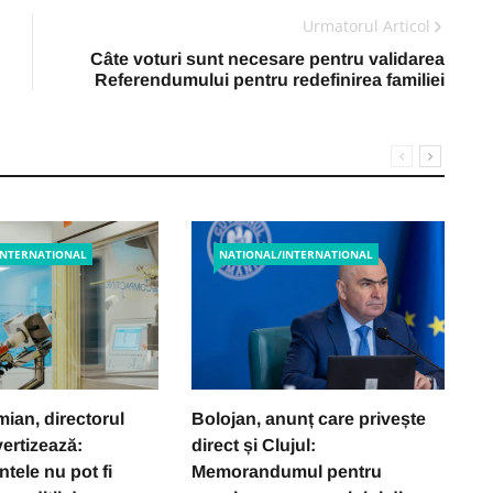
Urmatorul Articol
Câte voturi sunt necesare pentru validarea
Referendumului pentru redefinirea familiei
INTERNATIONAL
NATIONAL/INTERNATIONAL
ian, directorul
Bolojan, anunț care privește
Er
ertizează:
direct și Clujul:
f
tele nu pot fi
Memorandumul pentru
in