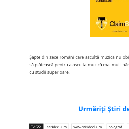
Şapte din zece români care ascultă muzică nu obi
să plătească pentru a asculta muzică mai mult bărba
cu studii superioare.
Urmăriți Știri 
TAGS:
stiridecluj.ro
www.stiridecluj.ro
holograf