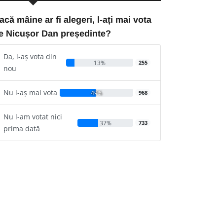
acă mâine ar fi alegeri, l-ați mai vota
e Nicușor Dan președinte?
Da, l-aș vota din
13%
255
nou
Nu l-aș mai vota
49%
968
Nu l-am votat nici
37%
733
prima dată