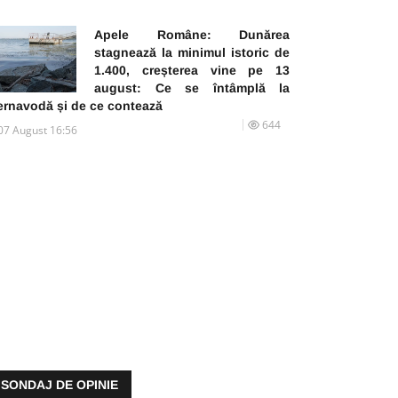
Apele Române: Dunărea
stagnează la minimul istoric de
1.400, creșterea vine pe 13
august: Ce se întâmplă la
ernavodă și de ce contează
644
07 August 16:56
SONDAJ DE OPINIE