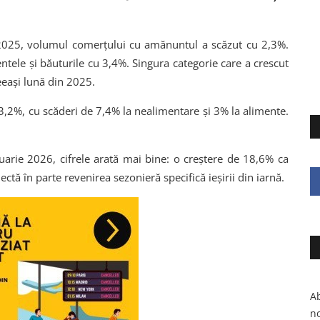
e 2025, volumul comerțului cu amănuntul a scăzut cu 2,3%.
tele și băuturile cu 3,4%. Singura categorie care a crescut
eeași lună din 2025.
3,2%, cu scăderi de 7,4% la nealimentare și 3% la alimente.
uarie 2026, cifrele arată mai bine: o creștere de 18,6% ca
lectă în parte revenirea sezonieră specifică ieșirii din iarnă.
Ab
no