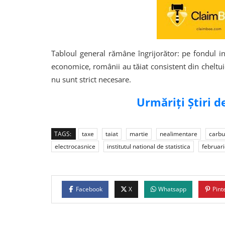
Tabloul general rămâne îngrijorător: pe fondul infla
economice, românii au tăiat consistent din cheltuie
nu sunt strict necesare.
Urmăriți Știri 
TAGS:
taxe
taiat
martie
nealimentare
carbu
electrocasnice
institutul national de statistica
februar
Facebook
X
Whatsapp
Pint