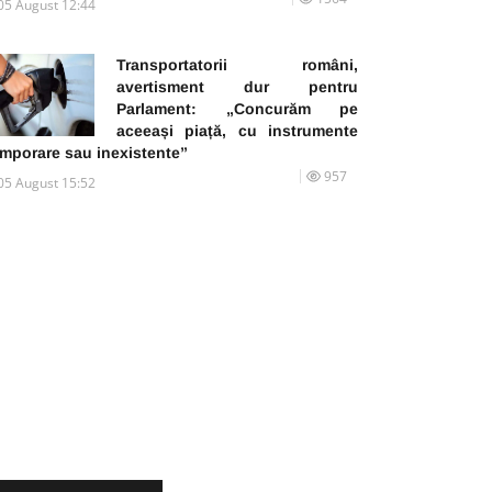
05 August 12:44
Transportatorii români,
avertisment dur pentru
Parlament: „Concurăm pe
aceeași piață, cu instrumente
emporare sau inexistente”
957
05 August 15:52