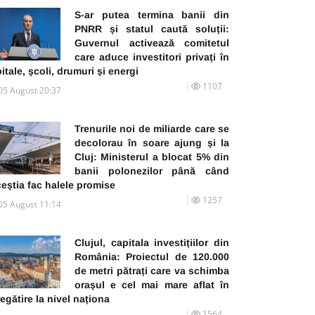
S-ar putea termina banii din
PNRR și statul caută soluții:
Guvernul activează comitetul
care aduce investitori privați în
itale, școli, drumuri și energi
1107
05 August 20:37
Trenurile noi de miliarde care se
decolorau în soare ajung și la
Cluj: Ministerul a blocat 5% din
banii polonezilor până când
eștia fac halele promise
1257
05 August 11:14
Clujul, capitala investițiilor din
România: Proiectul de 120.000
de metri pătrați care va schimba
orașul e cel mai mare aflat în
egătire la nivel naționa
1564