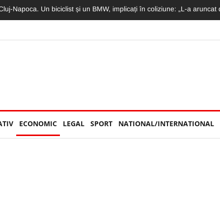
e magazinele și fabricile: Ambalajele neconforme scot produsele de pe ra
ATIV
ECONOMIC
LEGAL
SPORT
NATIONAL/INTERNATIONAL