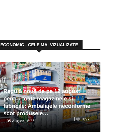
ECONOMIC - CELE MAI VIZUALIZATE
Regulă nouă de pe 12 august
pentru toate magazinele și
fabricile: Ambalajele neconforme
scot produsele…
1897
05 August 18:35