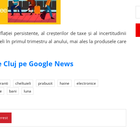
ției persistente, al creșterilor de taxe și al incertitudinii
li în primul trimestru al anului, mai ales la produsele care
de Cluj pe Google News
ranti
cheltuieli
prabusit
haine
electronice
ie
bani
luna
erest