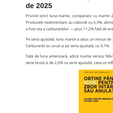
de 2025
Privind strict luna martie, comparativ cu marti
Produsele nealimentare au coborât cu 6,3%, alimen
a fost cea a carburanților — plus 11,2% față de ac
Pe seria ajustată, luna martie a adus un minus de 
Carburanții au urcat și pe seria ajustată, cu 4,1%.
Față de luna anterioară, adică martie versus febr
serie brută și de 2,6% ca serie ajustată, ceea ce ref