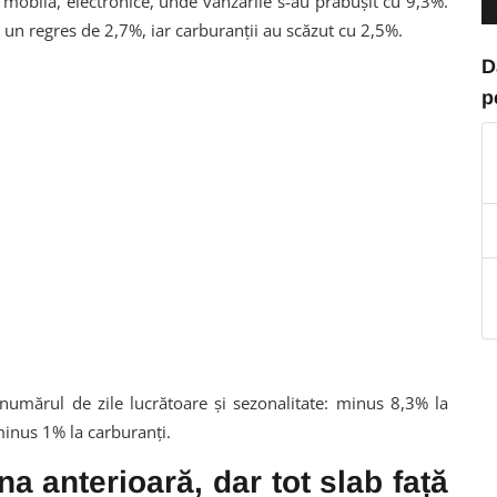
mobilă, electronice, unde vânzările s-au prăbușit cu 9,3%.
le un regres de 2,7%, iar carburanții au scăzut cu 2,5%.
D
p
numărul de zile lucrătoare și sezonalitate: minus 8,3% la
minus 1% la carburanți.
na anterioară, dar tot slab față