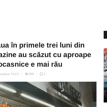
a în primele trei luni din
azine au scăzut cu aproape
rocasnice e mai rău
ctualizat
10:21
)
999
2