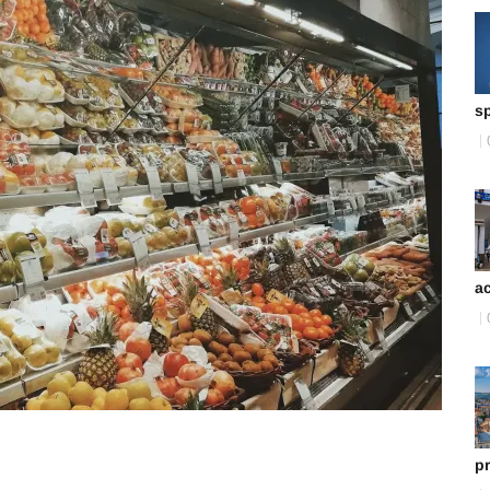
sp
ac
pr