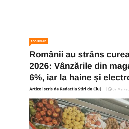
ECONOMIC
Românii au strâns cureau
2026: Vânzările din mag
6%, iar la haine și elect
Articol scris de Redacția Știri de Cluj
07 Mai
(a