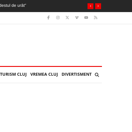
fturi, iar firmele riscă amenzi și retrageri
TURISM CLUJ
VREMEA CLUJ
DIVERTISMENT