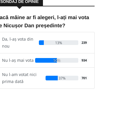
SONDAJ DE OPINIE
acă mâine ar fi alegeri, l-ați mai vota
e Nicușor Dan președinte?
Da, l-aș vota din
13%
239
nou
Nu l-aș mai vota
50%
934
Nu l-am votat nici
37%
701
prima dată