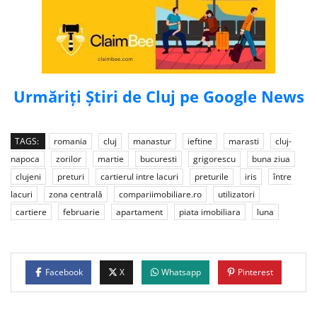
Urmăriți Știri de Cluj pe Google News
TAGS:
romania
cluj
manastur
ieftine
marasti
cluj-
napoca
zorilor
martie
bucuresti
grigorescu
buna ziua
clujeni
preturi
cartierul intre lacuri
preturile
iris
între
lacuri
zona centrală
compariimobiliare.ro
utilizatori
cartiere
februarie
apartament
piata imobiliara
luna
Facebook
X
Whatsapp
Pinterest