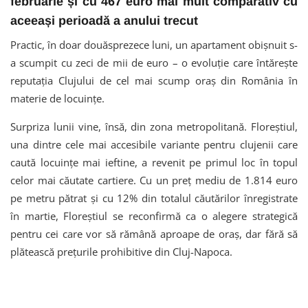
februarie și cu 467 euro mai mult comparativ cu
aceeași perioadă a anului trecut
Practic, în doar douăsprezece luni, un apartament obișnuit s-
a scumpit cu zeci de mii de euro – o evoluție care întărește
reputația Clujului de cel mai scump oraș din România în
materie de locuințe.
Surpriza lunii vine, însă, din zona metropolitană. Floreștiul,
una dintre cele mai accesibile variante pentru clujenii care
caută locuințe mai ieftine, a revenit pe primul loc în topul
celor mai căutate cartiere. Cu un preț mediu de 1.814 euro
pe metru pătrat și cu 12% din totalul căutărilor înregistrate
în martie, Floreștiul se reconfirmă ca o alegere strategică
pentru cei care vor să rămână aproape de oraș, dar fără să
plătească prețurile prohibitive din Cluj-Napoca.