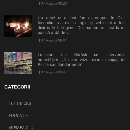
07 August 09:20
Un autobuz a luat foc azi-noapte în Cluj.
Incendiul s-a extins rapid și vehiculul a fost
distrus în întregime. Doi oameni au fost la un
pas să ardă de vii
07 August 08:07
Locuitorii din Mărăști cer intervenția
autorităților: „Nu am văzut niciun echipaj de
Poliție sau Jandarmerie”
07 August 09:41
CATEGORII
Turism Cluj
EDUCAȚIE
VREMEA CLUJ