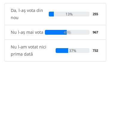
Da, l-aș vota din
13%
255
nou
Nu l-aș mai vota
49%
967
Nu l-am votat nici
37%
732
prima dată