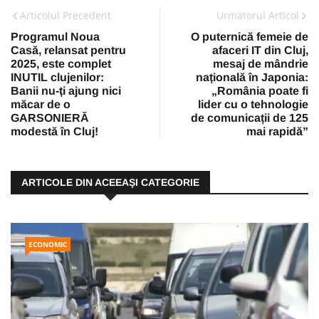
Articolul Precedent
Urmatorul Articol
Programul Noua
O puternică femeie de
Casă, relansat pentru
afaceri IT din Cluj,
2025, este complet
mesaj de mândrie
INUTIL clujenilor:
națională în Japonia:
Banii nu-ți ajung nici
„România poate fi
măcar de o
lider cu o tehnologie
GARSONIERĂ
de comunicații de 125
modestă în Cluj!
mai rapidă”
ARTICOLE DIN ACEEAŞI CATEGORIE
ECONOMIC