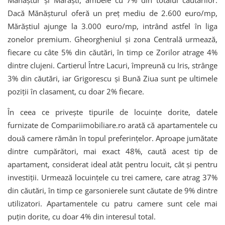
Mănăștur și Mărăști, ambele cu 7% din totalul căutărilor.
Dacă Mănășturul oferă un preț mediu de 2.600 euro/mp,
Mărăștiul ajunge la 3.000 euro/mp, intrând astfel în liga
zonelor premium. Gheorgheniul și zona Centrală urmează,
fiecare cu câte 5% din căutări, în timp ce Zorilor atrage 4%
dintre clujeni. Cartierul Între Lacuri, împreună cu Iris, strânge
3% din căutări, iar Grigorescu și Bună Ziua sunt pe ultimele
poziții în clasament, cu doar 2% fiecare.
În ceea ce privește tipurile de locuințe dorite, datele
furnizate de Compariimobiliare.ro arată că apartamentele cu
două camere rămân în topul preferințelor. Aproape jumătate
dintre cumpărători, mai exact 48%, caută acest tip de
apartament, considerat ideal atât pentru locuit, cât și pentru
investiții. Urmează locuințele cu trei camere, care atrag 37%
din căutări, în timp ce garsonierele sunt căutate de 9% dintre
utilizatori. Apartamentele cu patru camere sunt cele mai
puțin dorite, cu doar 4% din interesul total.