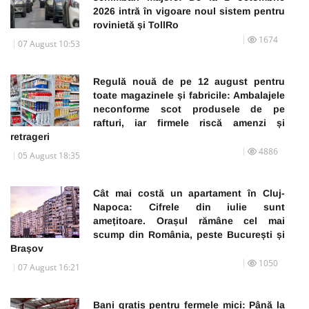
2026 intră în vigoare noul sistem pentru
rovinietă și TollRo
1674
07 August 10:53
Regulă nouă de pe 12 august pentru
toate magazinele și fabricile: Ambalajele
neconforme scot produsele de pe
rafturi, iar firmele riscă amenzi și
retrageri
4886
05 August 18:35
Cât mai costă un apartament în Cluj-
Napoca: Cifrele din iulie sunt
amețitoare. Orașul rămâne cel mai
scump din România, peste București și
Brașov
1050
07 August 16:21
Bani gratis pentru fermele mici: Până la