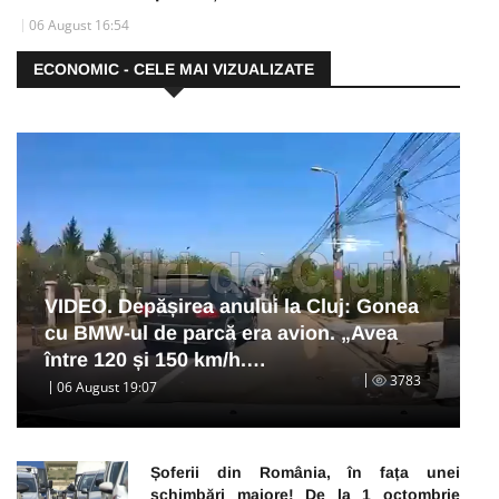
06 August 16:54
ECONOMIC - CELE MAI VIZUALIZATE
VIDEO. Depășirea anului la Cluj: Gonea
cu BMW-ul de parcă era avion. „Avea
între 120 și 150 km/h.…
3783
06 August 19:07
Șoferii din România, în fața unei
schimbări majore! De la 1 octombrie