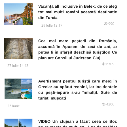
Vacanță all inclusive în Belek: de ce aleg
tot mai mulți români această destinație
din Turcia
990
29 Iulie 13:17
Cea mai mare peșteră din România,
ascunsă în Apuseni de zeci de ani, ar
putea fi în sfârșit deschisă turiștilor! Ce
plan are Consiliul Județean Cluj
6709
27 Iulie 14:43
Avertisment pentru turiștii care merg în
Grecia: au apărut rechini, iar incidentele
cu pești-iepure s-au înmulțit. Sute de
turiști mușcați
4206
25 Iunie
VIDEO Un clujean a făcut ceea ce Boc
nu reușește de mulți ani. Loc de scăldat