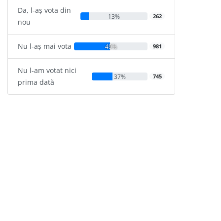
Da, l-aș vota din
13%
262
nou
Nu l-aș mai vota
49%
981
Nu l-am votat nici
37%
745
prima dată