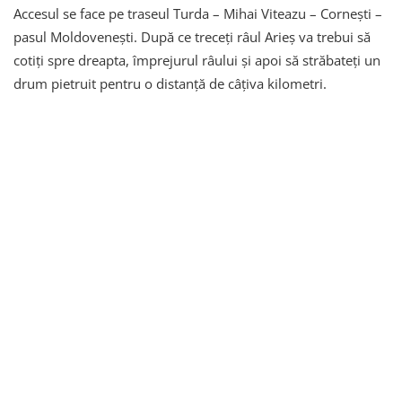
Accesul se face pe traseul Turda – Mihai Viteazu – Cornești –
pasul Moldovenești. După ce treceți râul Arieș va trebui să
cotiți spre dreapta, împrejurul râului și apoi să străbateți un
drum pietruit pentru o distanță de câțiva kilometri.