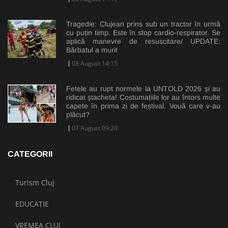
Tragedie: Clujean prins sub un tractor în urmă
cu puțin timp. Este în stop cardio-respirator. Se
aplică manevre de resuscitare/ UPDATE:
Bărbatul a murit
08 August 14:15
Fetele au rupt normele la UNTOLD 2026 și au
ridicat ștacheta! Costumațiile lor au întors multe
capete în prima zi de festival. Vouă care v-au
plăcut?
07 August 09:20
CATEGORII
Turism Cluj
EDUCAȚIE
VREMEA CLUJ