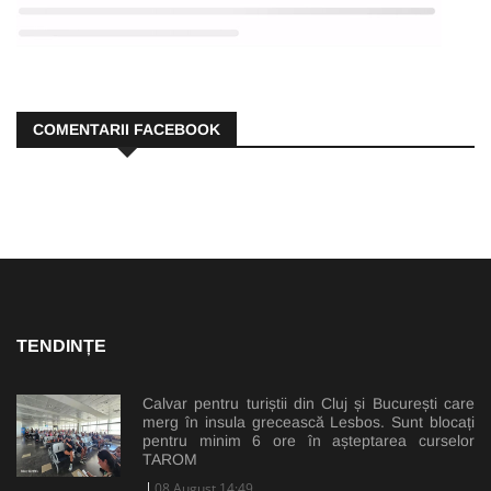
COMENTARII FACEBOOK
TENDINȚE
Calvar pentru turiștii din Cluj și București care
merg în insula grecească Lesbos. Sunt blocați
pentru minim 6 ore în așteptarea curselor
TAROM
08 August 14:49