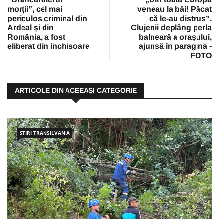
morții”, cel mai
veneau la băi! Păcat
periculos criminal din
că le-au distrus”.
Ardeal și din
Clujenii deplâng perla
România, a fost
balneară a orașului,
eliberat din închisoare
ajunsă în paragină -
FOTO
ARTICOLE DIN ACEEAŞI CATEGORIE
STIRI TRANSILVANIA