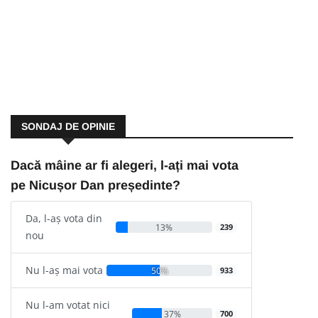
SONDAJ DE OPINIE
Dacă mâine ar fi alegeri, l-ați mai vota
pe Nicușor Dan președinte?
Da, l-aș vota din
13%
239
nou
Nu l-aș mai vota
50%
933
Nu l-am votat nici
37%
700