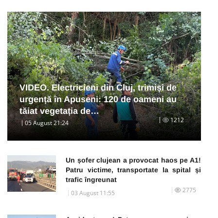
VIDEO. Electricieni din Cluj, trimiși de
urgență în Apuseni: 120 de oameni au
tăiat vegetația de…
1212
05 August 21:24
Un șofer clujean a provocat haos pe A1!
Patru victime, transportate la spital și
trafic îngreunat
2775
03 August 11:55