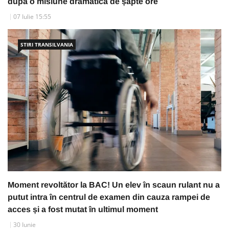
după o misiune dramatică de șapte ore
07 Iulie 15:55
STIRI TRANSILVANIA
Moment revoltător la BAC! Un elev în scaun rulant nu a
putut intra în centrul de examen din cauza rampei de
acces și a fost mutat în ultimul moment
30 Iunie