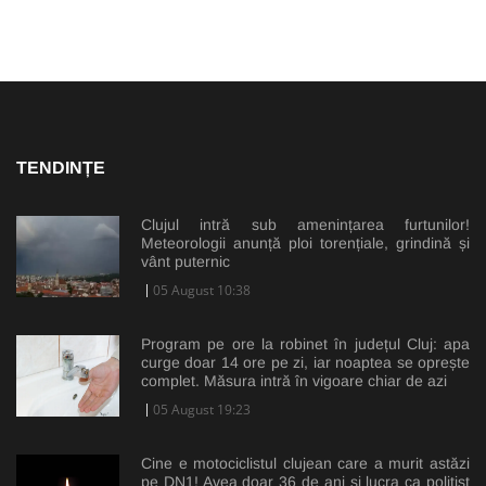
TENDINȚE
Clujul intră sub amenințarea furtunilor!
Meteorologii anunță ploi torențiale, grindină și
vânt puternic
05 August 10:38
Program pe ore la robinet în județul Cluj: apa
curge doar 14 ore pe zi, iar noaptea se oprește
complet. Măsura intră în vigoare chiar de azi
05 August 19:23
Cine e motociclistul clujean care a murit astăzi
pe DN1! Avea doar 36 de ani și lucra ca polițist