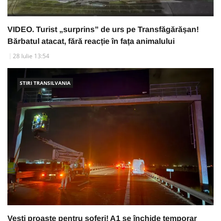
VIDEO. Turist „surprins” de urs pe Transfăgărășan!
Bărbatul atacat, fără reacție în fața animalului
28 Iulie 13:54
STIRI TRANSILVANIA
Vești proaste pentru șoferi! A1 se închide temporar