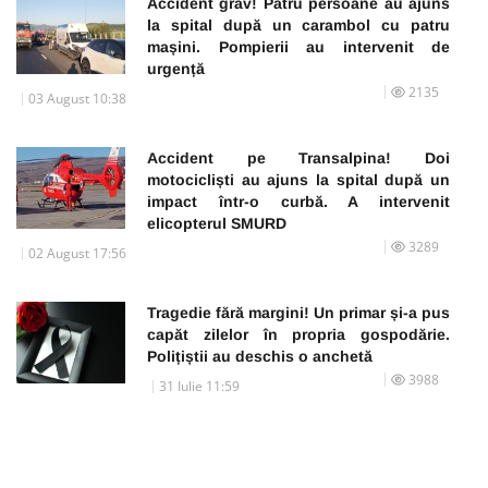
Accident grav! Patru persoane au ajuns
la spital după un carambol cu patru
mașini. Pompierii au intervenit de
urgență
2135
03 August 10:38
Accident pe Transalpina! Doi
motocicliști au ajuns la spital după un
impact într-o curbă. A intervenit
elicopterul SMURD
3289
02 August 17:56
Tragedie fără margini! Un primar și-a pus
capăt zilelor în propria gospodărie.
Polițiștii au deschis o anchetă
3988
31 Iulie 11:59