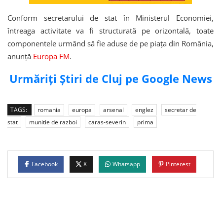
Conform secretarului de stat în Ministerul Economiei,
întreaga activitate va fi structurată pe orizontală, toate
componentele urmând să fie aduse de pe piața din România,
anunță
Europa FM
.
Urmăriți Știri de Cluj pe Google News
TAGS:
romania
europa
arsenal
englez
secretar de
stat
munitie de razboi
caras-severin
prima
Facebook
X
Whatsapp
Pinterest