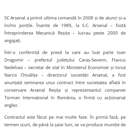
SC Arsenal a primit ultima comandă în 2008 și de atunci și-a
închis porțile. Înainte de 1989, la S.C. Arsenal – fostă
Întreprinderea Mecanică Reșița – lucrau peste 2000 de
angajați.
Într-o conferință de presă la care au luat parte Ioan
Dragomir – prefectul județului Caraș-Severin, Flavius
Nedelcea – secretar de stat în Ministerul Economiei și Ionuț
Narcis Chisăliţa – directorul societății Arsenal, a fost
anunțată semnarea unui contract între societatea aflată în
conservare Arsenal Reșița și reprezentantul companiei
Torman Internațional în România, o firmă cu acționariat
englez.
Contractul este făcut pe mai multe faze. În primă fază, pe
termen scurt, de până la șase luni, se va produce muniție de