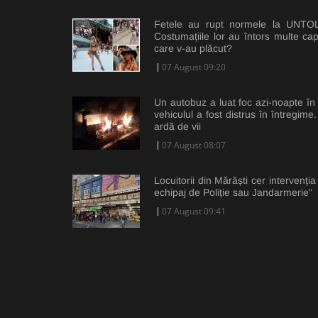
Fetele au rupt normele la UNTOLD
Costumațiile lor au întors multe cap
care v-au plăcut?
07 August 09:20
Un autobuz a luat foc azi-noapte în C
vehiculul a fost distrus în întregim
ardă de vii
07 August 08:07
Locuitorii din Mărăști cer intervenția
echipaj de Poliție sau Jandarmerie”
07 August 09:41