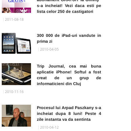
s-a incheiat! Vezi daca esti pe
lista celor 250 de castigatori
2011-08-18
300 000 de iPad-uri vandute in
prima zi
2010-04-05
Trip Journal, cea mai buna
aplicatie iPhone! Softul a fost
creat de un grup de
informaticieni din Cluj
2010-11-16
Procesul lui Arpad Paszkany s-a
incheiat dupa 8 luni! Peste 4
zile instanta va da sentinta
2010-04-12