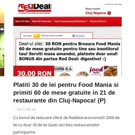
SOCIAL
Acuzații de „furt la cântar” la
Platiti 30 de lei pentru Food Mania si
casă într-un supermarket din
primiti 60 de mese gratuite in 21 de
 am
Cluj. Clujeancă: „O lămâie m-a
restaurante din Cluj-Napoca! (P)
ie
costat 10 lei. Avea 200 de grame,
cântarul a marcat 822 grame”
2011-06-30
07 August 12:58
Cu bonul de reducere oferit de Reddeal economisiti 2000 de
lei cu doar 30 de lei.Gasiti aici lista restaurantelor
participante.