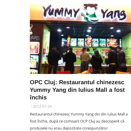
SOCIAL
OPC Cluj: Restaurantul chinezesc
Locuitorii din Mărăști cer
Yummy Yang din Iulius Mall a fost
intervenția autorităților: „Nu
închis
văzut niciun echipaj de Poliț
sau Jandarmerie”
2012-07-26
07 August 09:41
Restaurantul chinezesc Yummy Yang din din Iulius Mall a
fost închis, după ce comisarii OCP Cluj au descoperit că
produsele nu erau depozitate corespunzător.