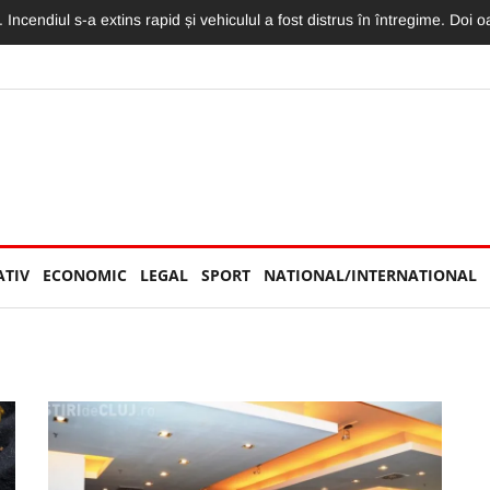
torităților: „Nu am văzut niciun echipaj de Poliție sau Jandarmerie”
ATIV
ECONOMIC
LEGAL
SPORT
NATIONAL/INTERNATIONAL