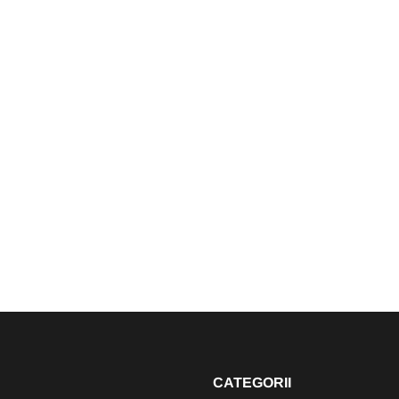
SOCIAL
VIDEO. Accident în această
t
noapte în Florești. Pasagera din
m
taxiul implicat în impactul cu o
oc
mașină a fost rănită. A fost
extrasă de pompieri din taxi
07 August 00:45
CATEGORII