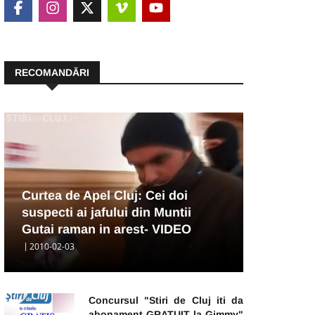
RECOMANDĂRI
Curtea de Apel Cluj: Cei doi
suspecti ai jafului din Muntii
Gutai raman in arest- VIDEO
2010-02-03
Concursul "Stiri de Cluj iti da
abonament GRATUIT la Gimmy"