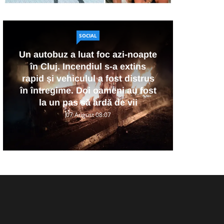
SOCIAL
Un autobuz a luat foc azi-noapte
în Cluj. Incendiul s-a extins
VI
rapid și vehiculul a fost distrus
vă
în întregime. Doi oameni au fost
din
la un pas să ardă de vii
07 August 08:07