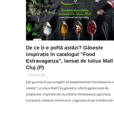
De ce ți-e poftă astăzi? Găsește
inspirație în catalogul ”Food
Extravaganza”, lansat de Iulius Mall
Cluj (P)
2018-05-08
Ești gurmand sau pregătit să experimentezi întotdeauna n
rețete? La Iulius Mall Cluj găsești o ofertă generoasă de
preparate, inspirate din bucătăria chinezească, japoneză,
turcească, italiană, americană, ungurească sau tradițional 