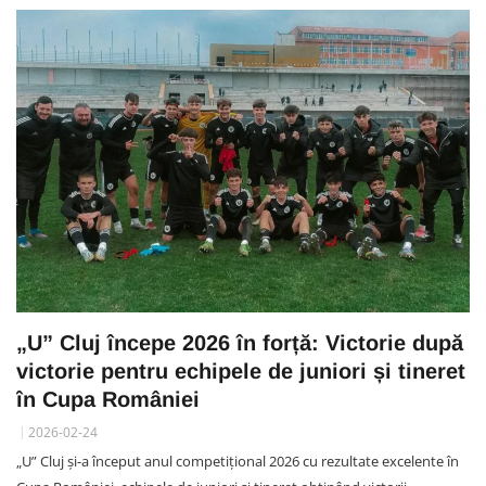
„U” Cluj începe 2026 în forță: Victorie după
victorie pentru echipele de juniori și tineret
în Cupa României
2026-02-24
„U” Cluj și-a început anul competițional 2026 cu rezultate excelente în