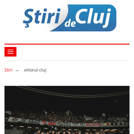
Ştiri
→
viitorul cluj