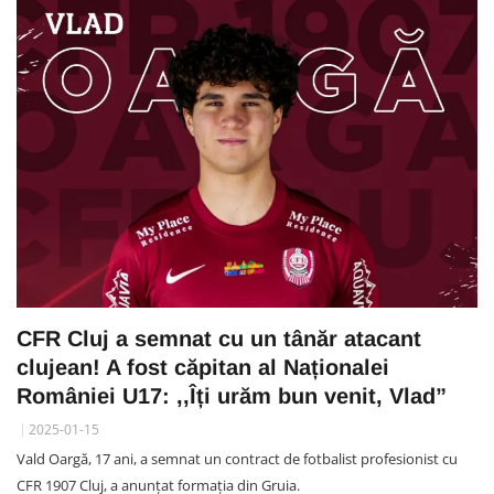
CFR Cluj a semnat cu un tânăr atacant
clujean! A fost căpitan al Naționalei
României U17: ,,Îți urăm bun venit, Vlad”
2025-01-15
Vald Oargă, 17 ani, a semnat un contract de fotbalist profesionist cu
CFR 1907 Cluj, a anunțat formația din Gruia.