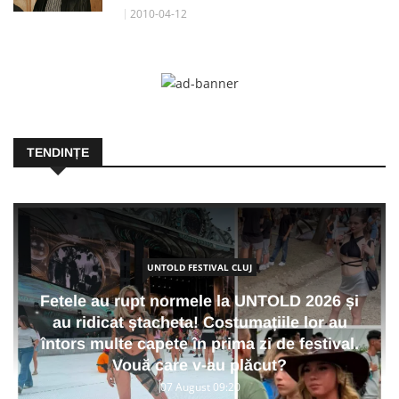
2010-04-12
TENDINȚE
UNTOLD FESTIVAL CLUJ
Fetele au rupt normele la UNTOLD 2026 și
au ridicat ștacheta! Costumațiile lor au
întors multe capete în prima zi de festival.
Vouă care v-au plăcut?
07 August 09:20