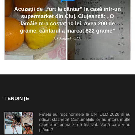
Acuzații de „furt la cântar” la casă într-un
supermarket din Cluj. Clujeancă: „O
lămâie m-a costat 10 lei. Avea 200 de
grame, cântarul a marcat 822 grame”
07 August 12:58
TENDINȚE
Fetele au rupt normele la UNTOLD 2026 și au
ridicat ștacheta! Costumațiile lor au întors multe
capete în prima zi de festival. Vouă care v-au
plăcut?