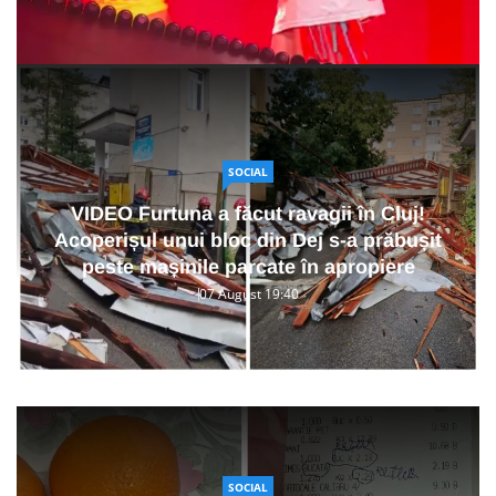
SOCIAL
VIDEO Furtuna a făcut ravagii în Cluj!
Acoperișul unui bloc din Dej s-a prăbușit
peste mașinile parcate în apropiere
07 August 19:40
SOCIAL