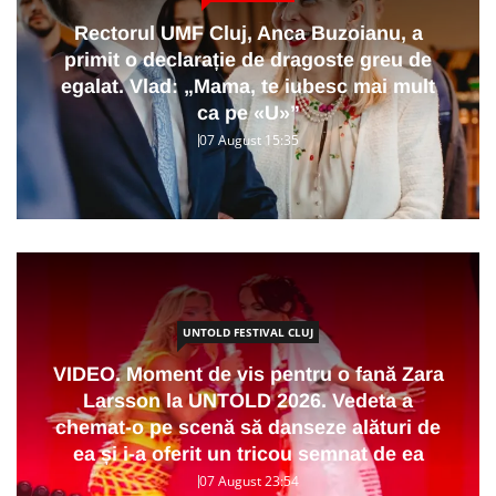
Rectorul UMF Cluj, Anca Buzoianu, a
primit o declarație de dragoste greu de
egalat. Vlad: „Mama, te iubesc mai mult
ca pe «U»”
07 August 15:35
UNTOLD FESTIVAL CLUJ
VIDEO. Moment de vis pentru o fană Zara
Larsson la UNTOLD 2026. Vedeta a
chemat-o pe scenă să danseze alături de
ea și i-a oferit un tricou semnat de ea
07 August 23:54