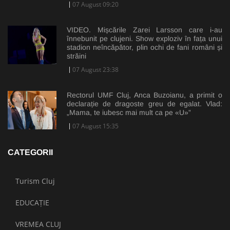
07 August 09:20
VIDEO. Mișcările Zarei Larsson care i-au
înnebunit pe clujeni. Show exploziv în fața unui
stadion neîncăpător, plin ochi de fani români și
străini
07 August 23:38
Rectorul UMF Cluj, Anca Buzoianu, a primit o
declarație de dragoste greu de egalat. Vlad:
„Mama, te iubesc mai mult ca pe «U»”
07 August 15:35
CATEGORII
Turism Cluj
EDUCAȚIE
VREMEA CLUJ