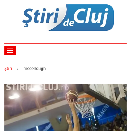
Ştiri
→
mccollough