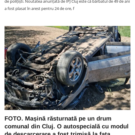
de polițiști. Noutatea anunțată de IPJ Cluj este că bărbatul de 49 de ani
a fost plasat în arest pentru 24 de ore, f
FOTO. Mașină răsturnată pe un drum
comunal din Cluj. O autospecială cu modul
de descarcerare a fost trimisă la fața