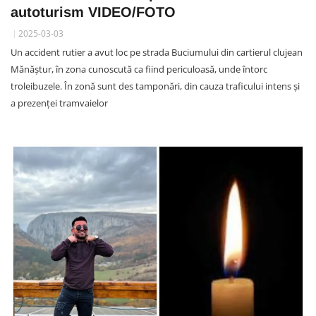
autoturism VIDEO/FOTO
2025-03-03
Un accident rutier a avut loc pe strada Buciumului din cartierul clujean
Mănăștur, în zona cunoscută ca fiind periculoasă, unde întorc
troleibuzele. În zonă sunt des tamponări, din cauza traficului intens și
a prezenței tramvaielor