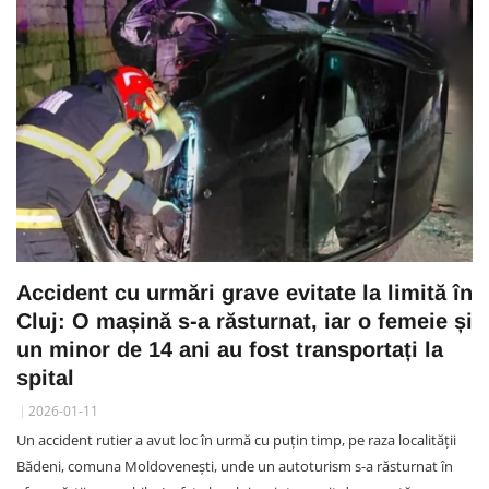
Accident cu urmări grave evitate la limită în
Cluj: O mașină s-a răsturnat, iar o femeie și
un minor de 14 ani au fost transportați la
spital
2026-01-11
Un accident rutier a avut loc în urmă cu puțin timp, pe raza localității
Bădeni, comuna Moldovenești, unde un autoturism s-a răsturnat în