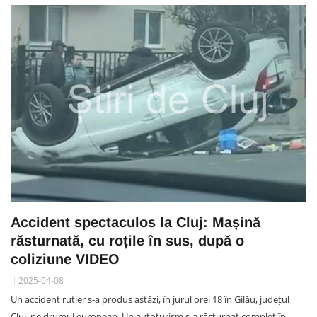
Accident spectaculos la Cluj: Mașină
răsturnată, cu roțile în sus, după o
coliziune VIDEO
2025-04-08
Un accident rutier s-a produs astăzi, în jurul orei 18 în Gilău, județul
Cluj, pe drumul european. Un autoturism s-a răsturnat complet în