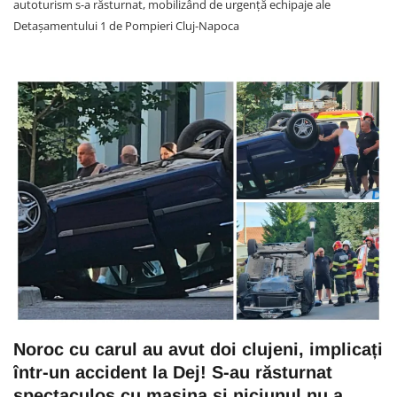
autoturism s-a răsturnat, mobilizând de urgență echipaje ale
Detașamentului 1 de Pompieri Cluj-Napoca
Noroc cu carul au avut doi clujeni, implicați
într-un accident la Dej! S-au răsturnat
spectaculos cu mașina și niciunul nu a