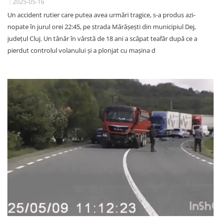
2025-05-16
Un accident rutier care putea avea urmări tragice, s-a produs azi-
nopate în jurul orei 22:45, pe strada Mărășești din municipiul Dej,
județul Cluj. Un tânăr în vârstă de 18 ani a scăpat teafăr după ce a
pierdut controlul volanului și a plonjat cu mașina d