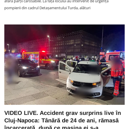
afara părții carosabile. La fața locului au intervenit de urgență
pompierii din cadrul Detașamentului Turda, alături
VIDEO LIVE. Accident grav surprins live în
Cluj-Napoca: Tânără de 24 de ani, rămasă
încarcerată, după ce mașina ei s-a