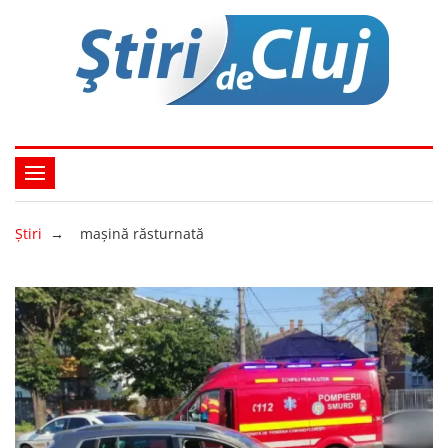
Ştiri
→
mașină răsturnată