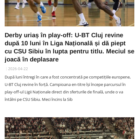
Derby uriaș în play-off: U-BT Cluj revine
după 10 luni în Liga Națională și dă piept
cu CSU Sibiu în lupta pentru titlu. Meciul se
joacă în deplasare
2026-04-22
După luni întregi în care a fost concentrată pe competițiile europene,
U-BT Cluj revine în forță. Campioana en-titre își începe parcursul în
play-off-ul Ligii Naționale direct din sferturile de finală, unde o va
întâlni pe CSU Sibiu. Meci încins la Sib