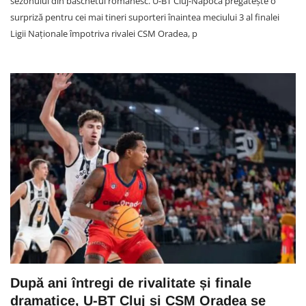
sezonului din baschetul românesc. U-BT Cluj-Napoca pregătește o
surpriză pentru cei mai tineri suporteri înaintea meciului 3 al finalei
Ligii Naționale împotriva rivalei CSM Oradea, p
După ani întregi de rivalitate și finale
dramatice, U-BT Cluj și CSM Oradea se