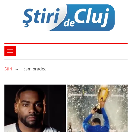
Ştiri
→
csm oradea