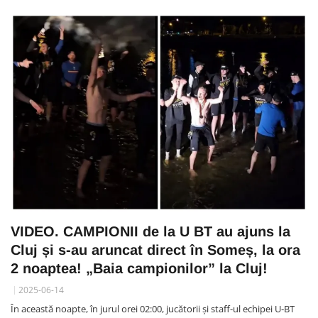
VIDEO. CAMPIONII de la U BT au ajuns la
Cluj și s-au aruncat direct în Someș, la ora
2 noaptea! „Baia campionilor” la Cluj!
2025-06-14
În această noapte, în jurul orei 02:00, jucătorii și staff-ul echipei U‑BT