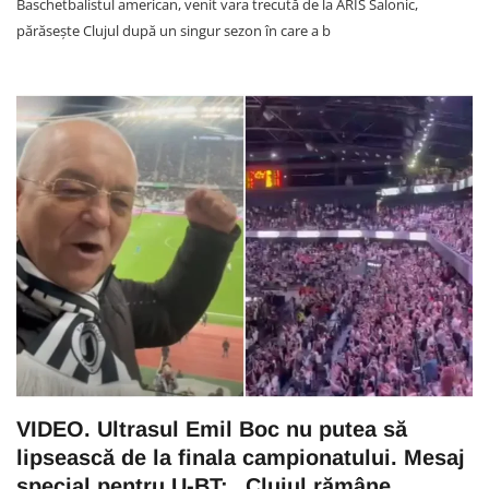
Baschetbalistul american, venit vara trecută de la ARIS Salonic,
părăsește Clujul după un singur sezon în care a b
VIDEO. Ultrasul Emil Boc nu putea să
lipsească de la finala campionatului. Mesaj
special pentru U-BT: „Clujul rămâne