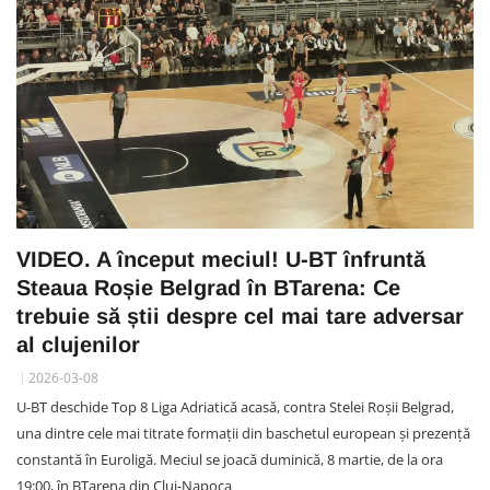
VIDEO. A început meciul! U-BT înfruntă
Steaua Roșie Belgrad în BTarena: Ce
trebuie să știi despre cel mai tare adversar
al clujenilor
2026-03-08
U-BT deschide Top 8 Liga Adriatică acasă, contra Stelei Roșii Belgrad,
una dintre cele mai titrate formații din baschetul european și prezență
constantă în Euroligă. Meciul se joacă duminică, 8 martie, de la ora
19:00, în BTarena din Cluj-Napoca