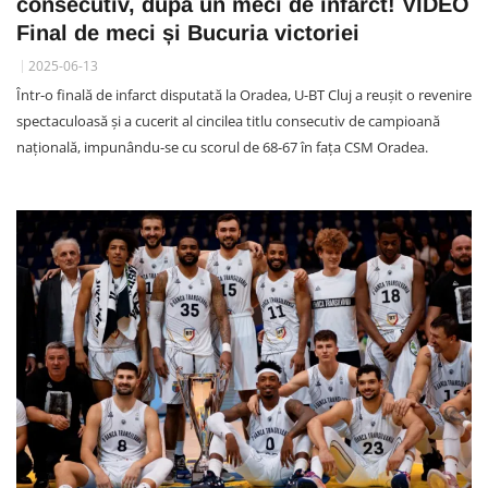
consecutiv, după un meci de infarct! VIDEO
Final de meci și Bucuria victoriei
2025-06-13
Într-o finală de infarct disputată la Oradea, U-BT Cluj a reușit o revenire
spectaculoasă și a cucerit al cincilea titlu consecutiv de campioană
națională, impunându-se cu scorul de 68-67 în fața CSM Oradea.