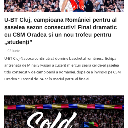
U-BT Cluj, campioana României pentru al
șaselea sezon consecutiv! Final dramatic
cu CSM Oradea și un nou trofeu pentru
„studenți”
03 Iunie
U-BT Cluj-Napoca continuă să domine baschetul românesc. Echipa
antrenată de Mihai Silvășan a cucerit miercuri seară cel de-al șaselea
titlu consecutiv de campioană a României, după ce a învins-o pe CSM
Oradea cu scorul de 74-72 în meciul patru al finalei