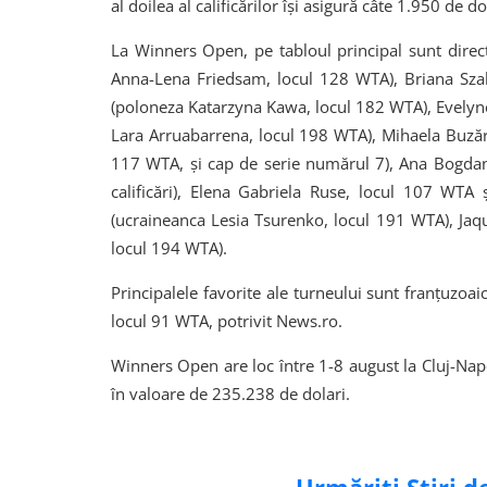
al doilea al calificărilor își asigură câte 1.950 de d
La Winners Open, pe tabloul principal sunt dire
Anna-Lena Friedsam, locul 128 WTA), Briana Szab
(poloneza Katarzyna Kawa, locul 182 WTA), Evelyne 
Lara Arruabarrena, locul 198 WTA), Mihaela Buzăr
117 WTA, și cap de serie numărul 7), Ana Bogdan
calificări), Elena Gabriela Ruse, locul 107 WTA
(ucraineanca Lesia Tsurenko, locul 191 WTA), Jaqu
locul 194 WTA).
Principalele favorite ale turneului sunt franțuzoa
locul 91 WTA, potrivit News.ro.
Winners Open are loc între 1-8 august la Cluj-Nap
în valoare de 235.238 de dolari.