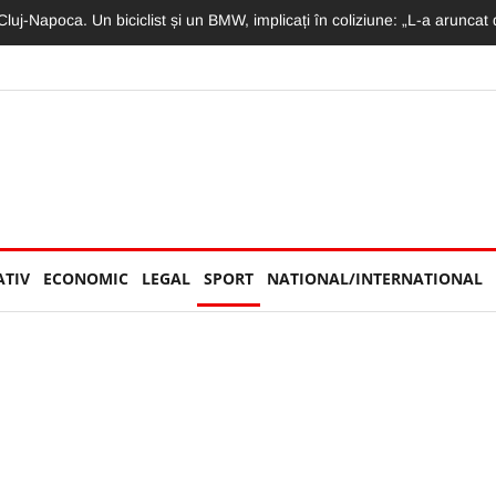
e magazinele și fabricile: Ambalajele neconforme scot produsele de pe ra
ATIV
ECONOMIC
LEGAL
SPORT
NATIONAL/INTERNATIONAL