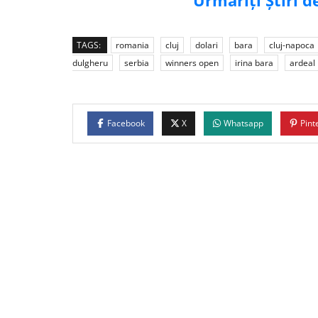
Urmăriți Știri 
TAGS:
romania
cluj
dolari
bara
cluj-napoca
dulgheru
serbia
winners open
irina bara
ardeal
Facebook
X
Whatsapp
Pint