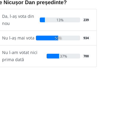
e Nicușor Dan președinte?
Da, l-aș vota din
13%
239
nou
Nu l-aș mai vota
50%
934
Nu l-am votat nici
37%
700
prima dată