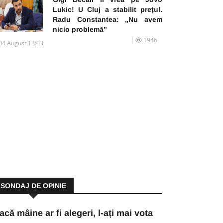
Lukic! U Cluj a stabilit prețul.
Radu Constantea: „Nu avem
nicio problemă”
1946
04 August 13:03
SONDAJ DE OPINIE
acă mâine ar fi alegeri, l-ați mai vota