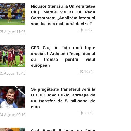
Nicușor Stanciu la Universitatea
Cluj. Marele vis al lui Radu
Constantea: „Analizăm intern și
vom lua cea mai bună decizie”
1097
05 August 11:06
CFR Cluj, în fața unei lupte
cruciale! Ardelenii încep duelul
cu Tromso pentru visul
european
1054
05 August 15:45
Se pregătește transferul verii la
U Cluj! Jovo Lukic, aproape de
un transfer de 5 milioane de
euro
2509
04 August 09:19
Gigi Becali îl vrea pe Jovo