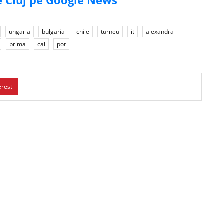
de Cluj pe Google News
ungaria
bulgaria
chile
turneu
it
alexandra
prima
cal
pot
erest