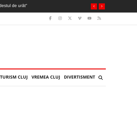
fturi, iar firmele riscă amenzi și retrageri
TURISM CLUJ
VREMEA CLUJ
DIVERTISMENT