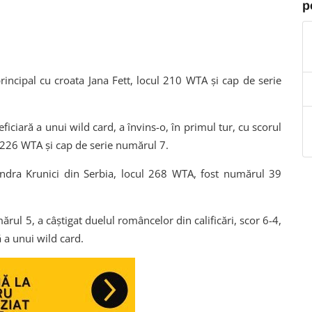
p
incipal cu croata Jana Fett, locul 210 WTA și cap de serie
iară a unui wild card, a învins-o, în primul tur, cu scorul
l 226 WTA și cap de serie numărul 7.
sandra Krunici din Serbia, locul 268 WTA, fost numărul 39
rul 5, a câștigat duelul româncelor din calificări, scor 6-4,
ă a unui wild card.