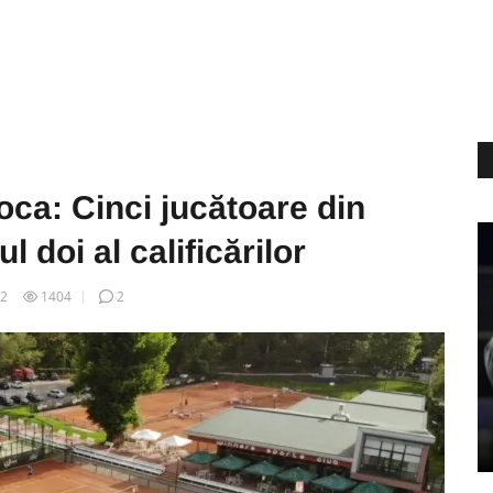
ca: Cinci jucătoare din
 doi al calificărilor
02
1404
2