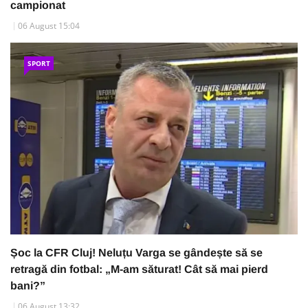
campionat
06 August 15:04
SPORT
Șoc la CFR Cluj! Neluțu Varga se gândește să se
retragă din fotbal: „M-am săturat! Cât să mai pierd
bani?”
06 August 13:32