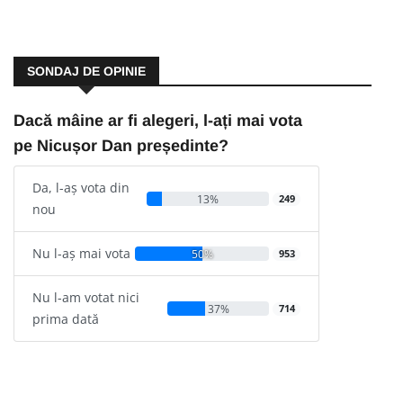
SONDAJ DE OPINIE
Dacă mâine ar fi alegeri, l-ați mai vota
pe Nicușor Dan președinte?
Da, l-aș vota din
13%
249
nou
Nu l-aș mai vota
50%
953
Nu l-am votat nici
37%
714
prima dată