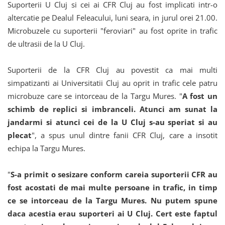
Suporterii U Cluj si cei ai CFR Cluj au fost implicati intr-o
altercatie pe Dealul Feleacului, luni seara, in jurul orei 21.00.
Microbuzele cu suporterii "feroviari" au fost oprite in trafic
de ultrasii de la U Cluj.
Suporterii de la CFR Cluj au povestit ca mai multi
simpatizanti ai Universitatii Cluj au oprit in trafic cele patru
microbuze care se intorceau de la Targu Mures. "
A fost un
schimb de replici si imbranceli. Atunci am sunat la
jandarmi si atunci cei de la U Cluj s-au speriat si au
plecat
", a spus unul dintre fanii CFR Cluj, care a insotit
echipa la Targu Mures.
"
S-a primit o sesizare conform careia suporterii CFR au
fost acostati de mai multe persoane in trafic, in timp
ce se intorceau de la Targu Mures. Nu putem spune
daca acestia erau suporteri ai U Cluj. Cert este faptul