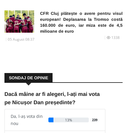
CFR Cluj plătește o avere pentru visul
european! Deplasarea la Tromso costă
160.000 de euro, iar miza este de 4,5
milioane de euro
1338
05 August 08:37
SONDAJ DE OPINIE
Dacă mâine ar fi alegeri, l-ați mai vota
pe Nicușor Dan președinte?
Da, l-aș vota din
13%
239
nou