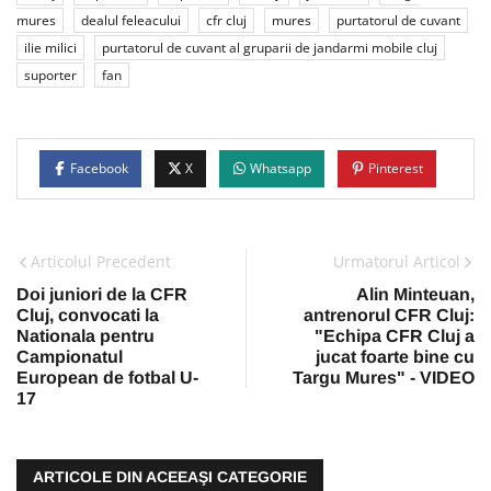
mures
dealul feleacului
cfr cluj
mures
purtatorul de cuvant
ilie milici
purtatorul de cuvant al gruparii de jandarmi mobile cluj
suporter
fan
Facebook
X
Whatsapp
Pinterest
Articolul Precedent
Urmatorul Articol
Doi juniori de la CFR
Alin Minteuan,
Cluj, convocati la
antrenorul CFR Cluj:
Nationala pentru
"Echipa CFR Cluj a
Campionatul
jucat foarte bine cu
European de fotbal U-
Targu Mures" - VIDEO
17
ARTICOLE DIN ACEEAŞI CATEGORIE