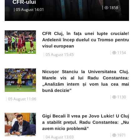
CFR-ului
1858
05 August 14:01
CFR Cluj, în fața unei lupte cruciale!
Ardelenii încep duelul cu Tromso pentru
visul european
1154
05 August 15:45
Nicușor Stanciu la Universitatea Cluj.
Marele vis al lui Radu Constantea:
„Analizăm intern și vom lua cea mai
bună decizie”
1130
05 August 11:06
Gigi Becali îl vrea pe Jovo Lukic! U Cluj
a stabilit prețul. Radu Constantea: „Nu
avem nicio problemă”
1971
04 August 13:03