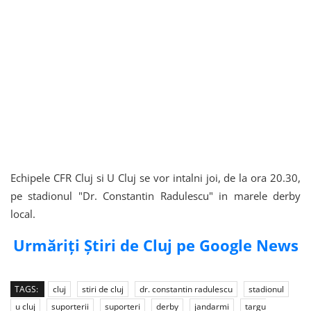
Echipele CFR Cluj si U Cluj se vor intalni joi, de la ora 20.30,
pe stadionul "Dr. Constantin Radulescu" in marele derby
local.
Urmăriți Știri de Cluj pe Google News
TAGS:
cluj
stiri de cluj
dr. constantin radulescu
stadionul
u cluj
suporterii
suporteri
derby
jandarmi
targu