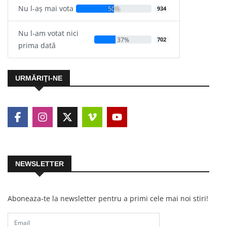
Nu l-aș mai vota
50%
934
Nu l-am votat nici
37%
702
prima dată
URMĂRIŢI-NE
NEWSLETTER
Aboneaza-te la newsletter pentru a primi cele mai noi stiri!