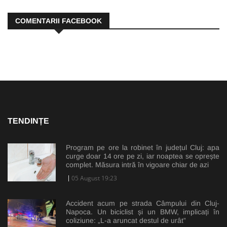
COMENTARII FACEBOOK
TENDINȚE
Program pe ore la robinet în județul Cluj: apa
curge doar 14 ore pe zi, iar noaptea se oprește
complet. Măsura intră în vigoare chiar de azi
05 August 19:23
Accident acum pe strada Câmpului din Cluj-
Napoca. Un biciclist și un BMW, implicați în
coliziune: „L-a aruncat destul de urât”