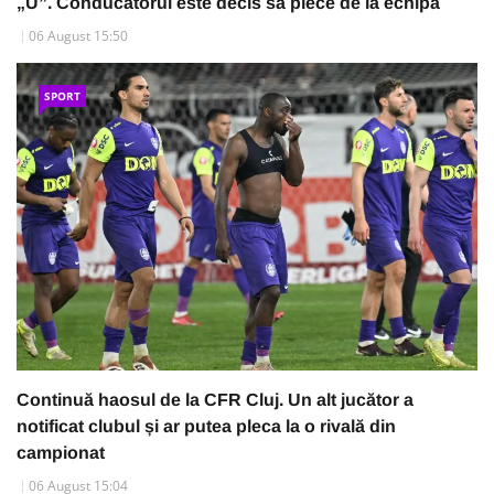
„U”. Conducătorul este decis să plece de la echipă
06 August 15:50
SPORT
Continuă haosul de la CFR Cluj. Un alt jucător a
notificat clubul și ar putea pleca la o rivală din
campionat
06 August 15:04