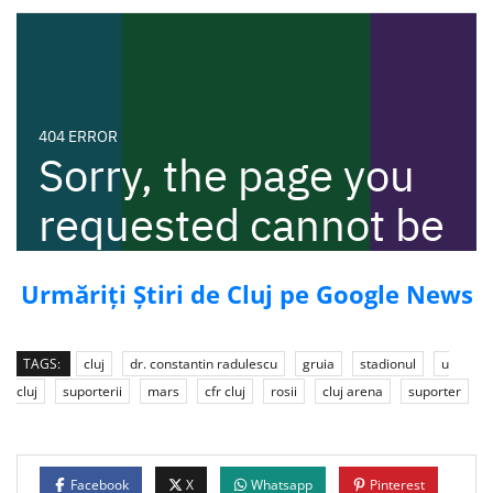
Urmăriți Știri de Cluj pe Google News
TAGS:
cluj
dr. constantin radulescu
gruia
stadionul
u
cluj
suporterii
mars
cfr cluj
rosii
cluj arena
suporter
Facebook
X
Whatsapp
Pinterest