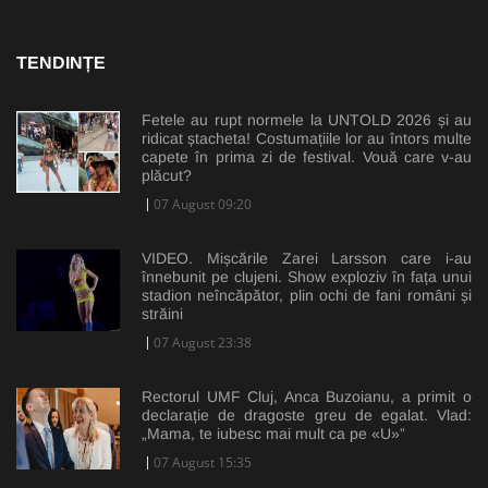
TENDINȚE
Fetele au rupt normele la UNTOLD 2026 și au
ridicat ștacheta! Costumațiile lor au întors multe
capete în prima zi de festival. Vouă care v-au
plăcut?
07 August 09:20
VIDEO. Mișcările Zarei Larsson care i-au
înnebunit pe clujeni. Show exploziv în fața unui
stadion neîncăpător, plin ochi de fani români și
străini
07 August 23:38
Rectorul UMF Cluj, Anca Buzoianu, a primit o
declarație de dragoste greu de egalat. Vlad:
„Mama, te iubesc mai mult ca pe «U»”
07 August 15:35