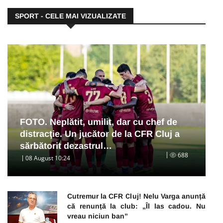
SPORT - CELE MAI VIZUALIZATE
FOTO. Neplătit, umilit, dar cu chef de
distracţie. Un jucător de la CFR Cluj a
sărbătorit dezastrul…
688
08 August 10:24
Cutremur la CFR Cluj! Nelu Varga anunță
că renunță la club: „Îl las cadou. Nu
vreau niciun ban”