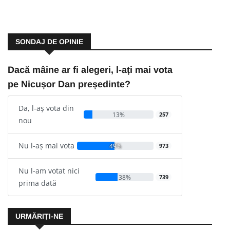
SONDAJ DE OPINIE
Dacă mâine ar fi alegeri, l-ați mai vota
pe Nicușor Dan președinte?
Da, l-aș vota din
13%
257
nou
Nu l-aș mai vota
49%
973
Nu l-am votat nici
38%
739
prima dată
URMĂRIŢI-NE