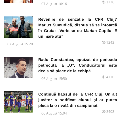
1776
07 August 10:16
Revenire de senzație la CFR Cluj?
Marius Șumudică, dispus să se întoarcă
în Gruia: „Vorbesc cu Marian Copilu. E
un mare atu”
1243
07 August 15:20
Radu Constantea, epuizat de perioada
petrecută la „U”. Conducătorul este
decis să plece de la echipă
4110
06 August 15:50
Continuă haosul de la CFR Cluj. Un alt
jucător a notificat clubul și ar putea
pleca la o rivală din campionat
2402
06 August 15:04