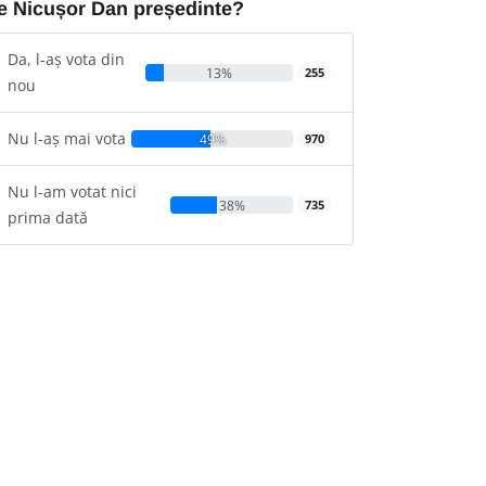
e Nicușor Dan președinte?
Da, l-aș vota din
13%
255
nou
Nu l-aș mai vota
49%
970
Nu l-am votat nici
38%
735
prima dată