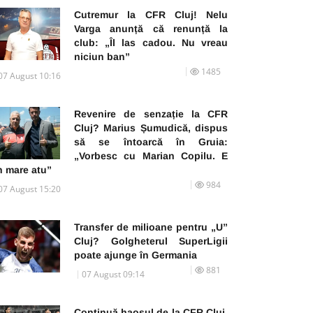
Cutremur la CFR Cluj! Nelu
Varga anunță că renunță la
club: „Îl las cadou. Nu vreau
niciun ban”
1485
07 August 10:16
Revenire de senzație la CFR
Cluj? Marius Șumudică, dispus
să se întoarcă în Gruia:
„Vorbesc cu Marian Copilu. E
n mare atu”
984
07 August 15:20
Transfer de milioane pentru „U”
Cluj? Golgheterul SuperLigii
poate ajunge în Germania
881
07 August 09:14
Continuă haosul de la CFR Cluj.