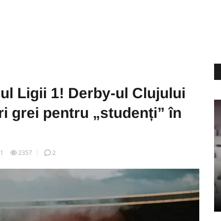
ul Ligii 1! Derby-ul Clujului
i grei pentru „studenți” în
01
2357
2