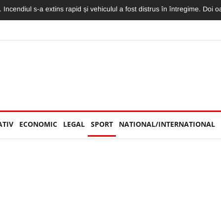
torităților: „Nu am văzut niciun echipaj de Poliție sau Jandarmerie”
ATIV
ECONOMIC
LEGAL
SPORT
NATIONAL/INTERNATIONAL