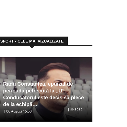
SPORT - CELE MAI VIZUALIZATE
Radu Constantea, epuizat de
perioada petrecută la „U”.
Conducătorul este decis să plece
de la echipă…
3982
06 August 15:50