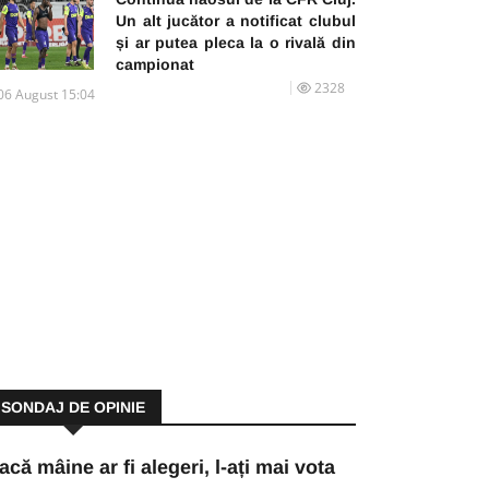
Un alt jucător a notificat clubul
și ar putea pleca la o rivală din
campionat
2328
06 August 15:04
SONDAJ DE OPINIE
acă mâine ar fi alegeri, l-ați mai vota