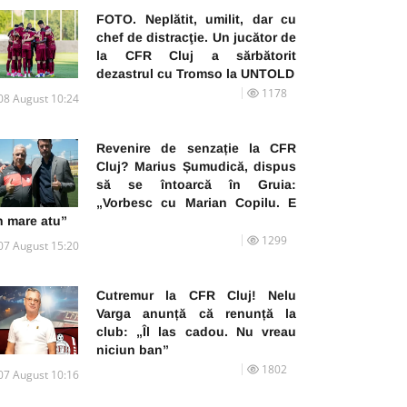
FOTO. Neplătit, umilit, dar cu
chef de distracţie. Un jucător de
la CFR Cluj a sărbătorit
dezastrul cu Tromso la UNTOLD
1178
08 August 10:24
Revenire de senzație la CFR
Cluj? Marius Șumudică, dispus
să se întoarcă în Gruia:
„Vorbesc cu Marian Copilu. E
n mare atu”
1299
07 August 15:20
Cutremur la CFR Cluj! Nelu
Varga anunță că renunță la
club: „Îl las cadou. Nu vreau
niciun ban”
1802
07 August 10:16