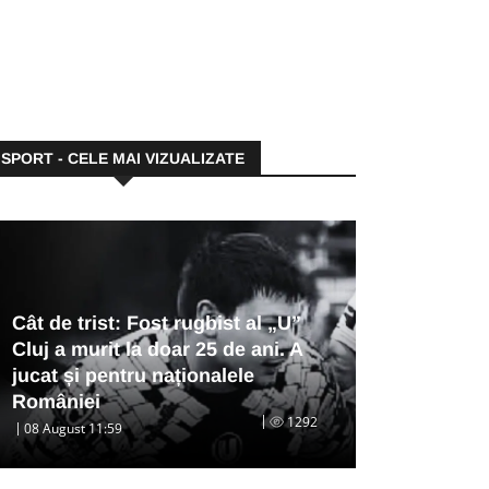
SPORT - CELE MAI VIZUALIZATE
Cât de trist: Fost rugbist al „U”
Cluj a murit la doar 25 de ani. A
jucat și pentru naționalele
României
1292
08 August 11:59