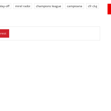
play-off
mirel radoi
champions league
campioana
cfr cluj
erest