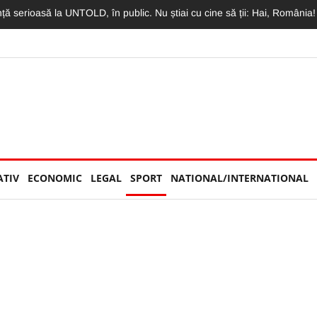
imit o declarație de dragoste greu de egalat. Vlad: „Mama, te iubesc m
ATIV
ECONOMIC
LEGAL
SPORT
NATIONAL/INTERNATIONAL