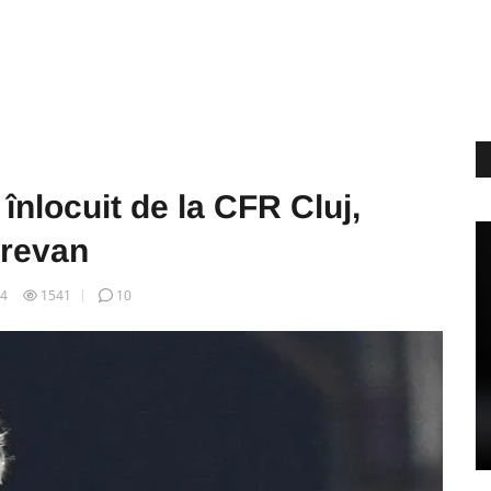
înlocuit de la CFR Cluj,
Erevan
14
1541
10