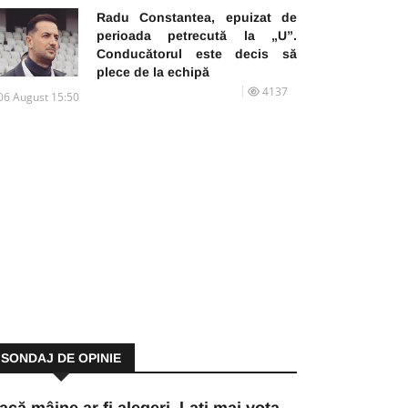
Radu Constantea, epuizat de
perioada petrecută la „U”.
Conducătorul este decis să
plece de la echipă
4137
06 August 15:50
SONDAJ DE OPINIE
acă mâine ar fi alegeri, l-ați mai vota