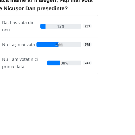
e Nicușor Dan președinte?
Da, l-aș vota din
13%
257
nou
Nu l-aș mai vota
49%
975
Nu l-am votat nici
38%
743
prima dată