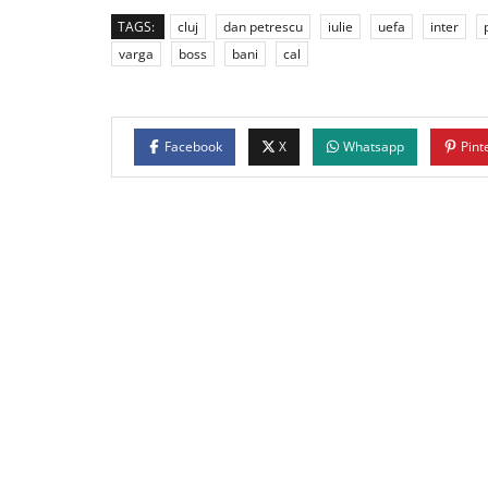
TAGS:
cluj
dan petrescu
iulie
uefa
inter
varga
boss
bani
cal
Facebook
X
Whatsapp
Pint