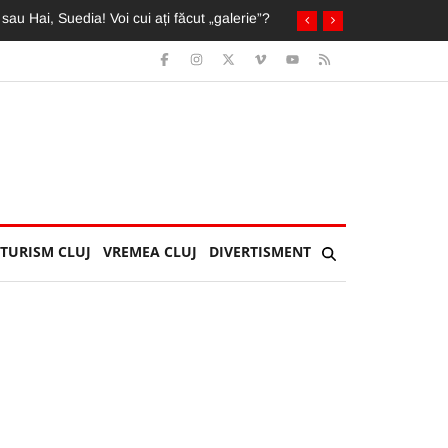
ai mult ca pe «U»”
TURISM CLUJ
VREMEA CLUJ
DIVERTISMENT