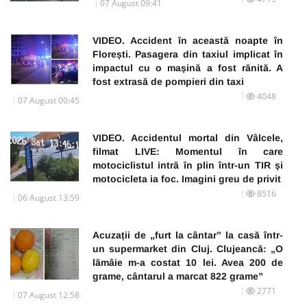
07 August 09:41
VIDEO. Accident în această noapte în
Florești. Pasagera din taxiul implicat în
impactul cu o mașină a fost rănită. A
fost extrasă de pompieri din taxi
4048
07 August 00:45
VIDEO. Accidentul mortal din Vâlcele,
filmat LIVE: Momentul în care
motociclistul intră în plin într-un TIR și
motocicleta ia foc. Imagini greu de privit
8516
06 August 13:59
Acuzații de „furt la cântar” la casă într-
un supermarket din Cluj. Clujeancă: „O
lămâie m-a costat 10 lei. Avea 200 de
grame, cântarul a marcat 822 grame”
2771
07 August 12:58