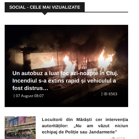
SOCIAL - CELE MAI VIZUALIZATE
Un autobuz a luat foc azi-noapte în Cluj.
Incendiul s-a extins rapid și vehiculul a
fost distrus…
6563
07 August 08:07
Locuitorii din Mărăști cer intervenția
autorităților: „Nu am văzut niciun
echipaj de Poliție sau Jandarmerie”
4719