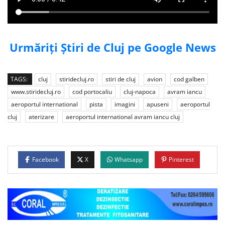
Urmăriți Știri de Cluj pe Google News
TAGS:
cluj
stiridecluj.ro
stiri de cluj
avion
cod galben
www.stiridecluj.ro
cod portocaliu
cluj-napoca
avram iancu
aeroportul international
pista
imagini
apuseni
aeroportul
cluj
aterizare
aeroportul international avram iancu cluj
Facebook
X
Whatsapp
Pinterest