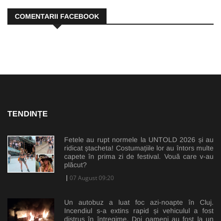
COMENTARII FACEBOOK
TENDINȚE
Fetele au rupt normele la UNTOLD 2026 și au
ridicat ștacheta! Costumațiile lor au întors multe
capete în prima zi de festival. Vouă care v-au
plăcut?
07 August 09:20
Un autobuz a luat foc azi-noapte în Cluj.
Incendiul s-a extins rapid și vehiculul a fost
distrus în întregime. Doi oameni au fost la un