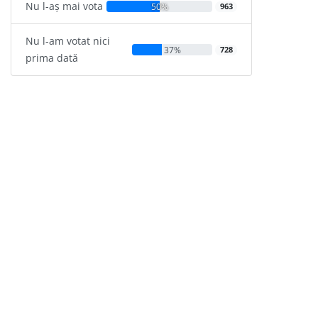
Nu l-aș mai vota
50%
963
Nu l-am votat nici
37%
728
prima dată