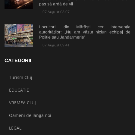
pas să ardă de vii
07 August 08:07
Locuitorii din Mărăști cer intervenția
autorităților: „Nu am văzut niciun echipaj de
Poliție sau Jandarmerie”
07 August 09:41
CATEGORII
Turism Cluj
EDUCAȚIE
VREMEA CLUJ
Oameni de lângă noi
LEGAL