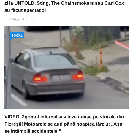
zi la UNTOLD. Sting, The Chainsmokers sau Carl Cox
au făcut spectacol
07 August 15:58
SOCIAL
VIDEO. Zgomot infernal și viteze uriașe pe străzile din
Florești! Motoarele se aud până noaptea târziu: „Așa
se întâmplă accidentele!”