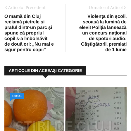
Articolul Precedent
Urmatorul Articol
O mamă din Cluj
Violența din școli,
reclamă pietrele și
scoasă la lumină de
praful dintr-un parc și
elevi! Poliția lansează
spune că propriul
un concurs național
copil s-a îmbolnăvit
de spoturi audio:
de două ori: „Nu mai e
Câștigătorii, premiați
sigur pentru copii”
de 1 Iunie
ARTICOLE DIN ACEEAŞI CATEGORIE
SOCIAL