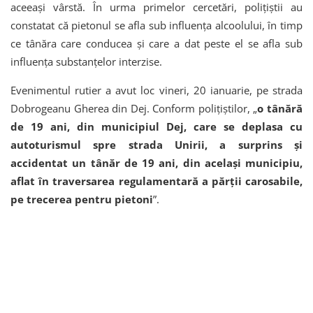
aceeași vârstă. În urma primelor cercetări, polițiștii au
constatat că pietonul se afla sub influența alcoolului, în timp
ce tânăra care conducea și care a dat peste el se afla sub
influența substanțelor interzise.
Evenimentul rutier a avut loc vineri, 20 ianuarie, pe strada
Dobrogeanu Gherea din Dej. Conform polițiștilor, „
o tânără
de 19 ani, din municipiul Dej, care se deplasa cu
autoturismul spre strada Unirii, a surprins și
accidentat un tânăr de 19 ani, din același municipiu,
aflat în traversarea regulamentară a părții carosabile,
pe trecerea pentru pietoni
”.