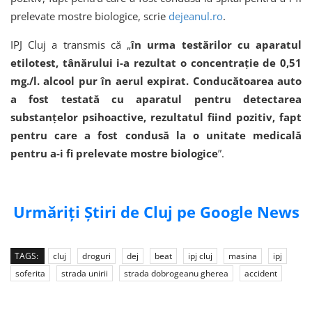
prelevate mostre biologice, scrie
dejeanul.ro
.
IPJ Cluj a transmis că „
în urma testărilor cu aparatul
etilotest, tânărului i-a rezultat o concentrație de 0,51
mg./l. alcool pur în aerul expirat. Conducătoarea auto
a fost testată cu aparatul pentru detectarea
substanțelor psihoactive, rezultatul fiind pozitiv, fapt
pentru care a fost condusă la o unitate medicală
pentru a-i fi prelevate mostre biologice
”.
Urmăriți Știri de Cluj pe Google News
TAGS:
cluj
droguri
dej
beat
ipj cluj
masina
ipj
soferita
strada unirii
strada dobrogeanu gherea
accident