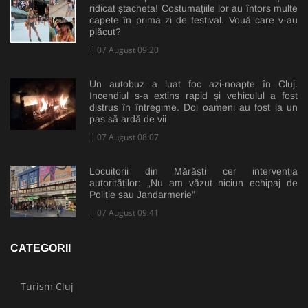
ridicat ștacheta! Costumațiile lor au întors multe
capete în prima zi de festival. Vouă care v-au
plăcut?
07 August 09:20
Un autobuz a luat foc azi-noapte în Cluj.
Incendiul s-a extins rapid și vehiculul a fost
distrus în întregime. Doi oameni au fost la un
pas să ardă de vii
07 August 08:07
Locuitorii din Mărăști cer intervenția
autorităților: „Nu am văzut niciun echipaj de
Poliție sau Jandarmerie”
07 August 09:41
CATEGORII
Turism Cluj