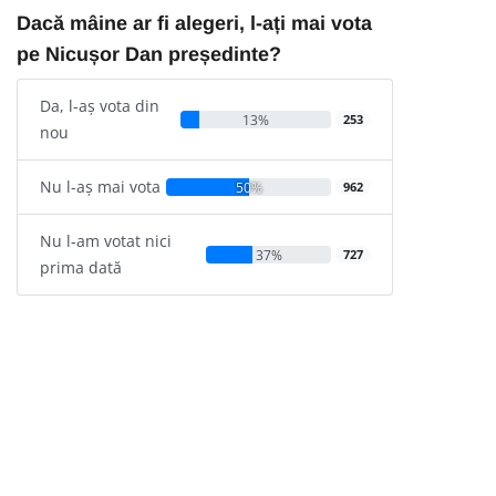
Dacă mâine ar fi alegeri, l-ați mai vota
pe Nicușor Dan președinte?
Da, l-aș vota din
13%
253
nou
Nu l-aș mai vota
50%
962
Nu l-am votat nici
37%
727
prima dată