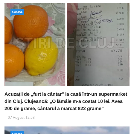
SOCIAL
Acuzații de „furt la cântar” la casă într-un supermarket
din Cluj. Clujeancă: „O lămâie m-a costat 10 lei. Avea
200 de grame, cântarul a marcat 822 grame”
07 August 12:58
SOCIAL