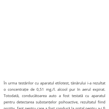
În urma testărilor cu aparatul etilotest, tânărului i-a rezultat
o concentrație de 0,51 mg./l. alcool pur în aerul expirat.
Totodată, conducătoarea auto a fost testată cu aparatul
pentru detectarea substanțelor psihoactive, rezultatul fiind
pozitiv, fapt pentru care a fost condusă la spital pentru a-i fi