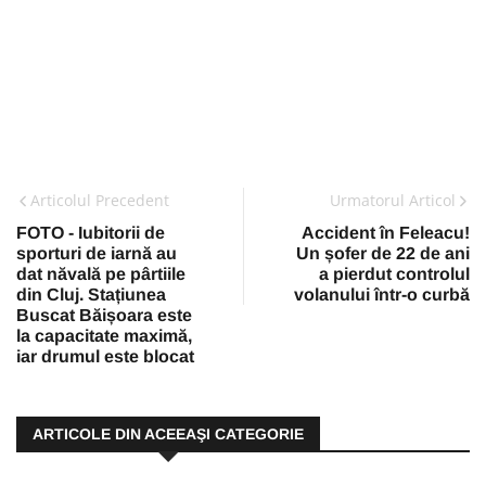
Articolul Precedent
Urmatorul Articol
FOTO - Iubitorii de
Accident în Feleacu!
sporturi de iarnă au
Un șofer de 22 de ani
dat năvală pe pârtiile
a pierdut controlul
din Cluj. Stațiunea
volanului într-o curbă
Buscat Băișoara este
la capacitate maximă,
iar drumul este blocat
ARTICOLE DIN ACEEAŞI CATEGORIE