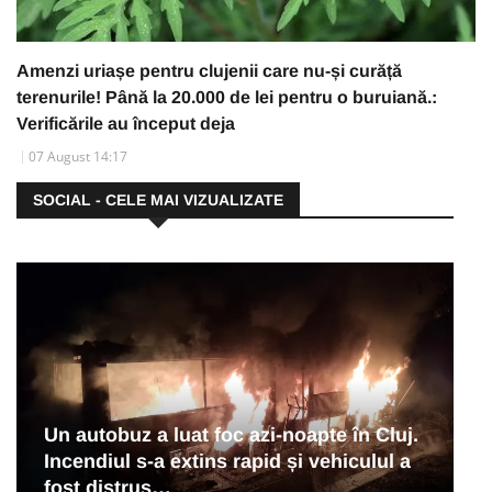
Amenzi uriașe pentru clujenii care nu-și curăță
terenurile! Până la 20.000 de lei pentru o buruiană.:
Verificările au început deja
07 August 14:17
SOCIAL - CELE MAI VIZUALIZATE
Un autobuz a luat foc azi-noapte în Cluj.
Incendiul s-a extins rapid și vehiculul a
fost distrus…