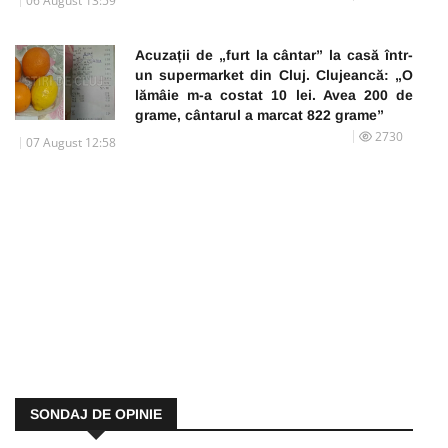
06 August 13:59
Acuzații de „furt la cântar” la casă într-
un supermarket din Cluj. Clujeancă: „O
lămâie m-a costat 10 lei. Avea 200 de
grame, cântarul a marcat 822 grame”
2730
07 August 12:58
SONDAJ DE OPINIE