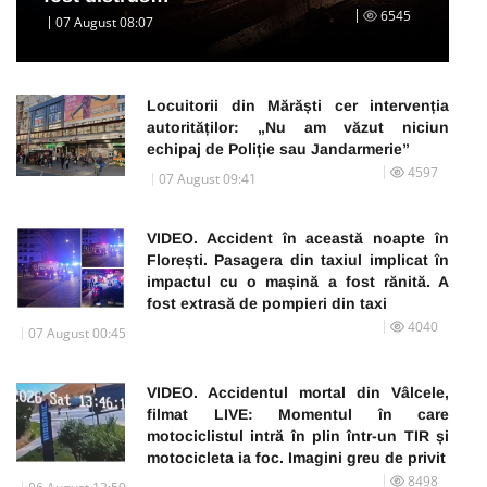
6545
07 August 08:07
Locuitorii din Mărăști cer intervenția
autorităților: „Nu am văzut niciun
echipaj de Poliție sau Jandarmerie”
4597
07 August 09:41
VIDEO. Accident în această noapte în
Florești. Pasagera din taxiul implicat în
impactul cu o mașină a fost rănită. A
fost extrasă de pompieri din taxi
4040
07 August 00:45
VIDEO. Accidentul mortal din Vâlcele,
filmat LIVE: Momentul în care
motociclistul intră în plin într-un TIR și
motocicleta ia foc. Imagini greu de privit
8498