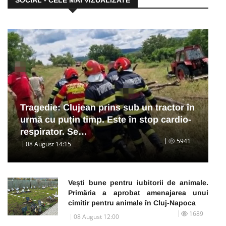
Tragedie: Clujean prins sub un tractor în
urmă cu puțin timp. Este în stop cardio-
respirator. Se…
5941
08 August 14:15
Vești bune pentru iubitorii de animale.
Primăria a aprobat amenajarea unui
cimitir pentru animale în Cluj-Napoca
1689
08 August 12:00