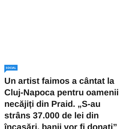
SOCIAL
Un artist faimos a cântat la
Cluj-Napoca pentru oamenii
necăjiți din Praid. „S-au
strâns 37.000 de lei din
încasări, banii vor fi donați”