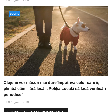
08 August 12:00
SOCIAL
Clujenii vor măsuri mai dure împotriva celor care își
plimbă câinii fără lesă: „Poliția Locală să facă verificări
periodice”
08 August 17:18
SOCIAL - CELE MAI VIZUALIZATE