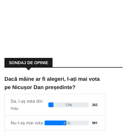
SONDAJ DE OPINIE
Dacă mâine ar fi alegeri, l-ați mai vota
pe Nicușor Dan președinte?
Da, l-aș vota din
13%
262
nou
Nu l-aș mai vota
49%
981