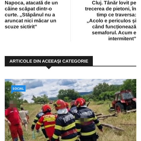
Napoca, atacată de un
Cluj. Tânăr lovit pe
câine scăpat dintr-o
trecerea de pietoni, în
curte. „Stăpânul nu a
timp ce traversa:
aruncat nici măcar un
„Acolo e periculos și
scuze sictirit”
când funcționează
semaforul. Acum e
intermitent”
ARTICOLE DIN ACEEAŞI CATEGORIE
SOCIAL