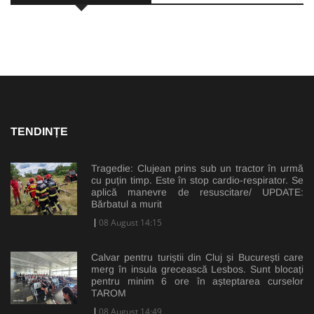
TENDINȚE
Tragedie: Clujean prins sub un tractor în urmă
cu puțin timp. Este în stop cardio-respirator. Se
aplică manevre de resuscitare/ UPDATE:
Bărbatul a murit
08 August 14:15
Calvar pentru turiștii din Cluj și București care
merg în insula grecească Lesbos. Sunt blocați
pentru minim 6 ore în așteptarea curselor
TAROM
08 August 14:49