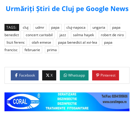
Urmăriți Știri de Cluj pe Google News
TAGS:
cluj
udmr
papa
cluj-napoca
ungaria
papa
benedict
concert caritabil
jazz
salma hayek
robert de niro
liszt ferenc
olah emese
papa benedict al xvi-lea
papa
francisc
februarie
prima
Facebook
X
Whatsapp
Pinterest