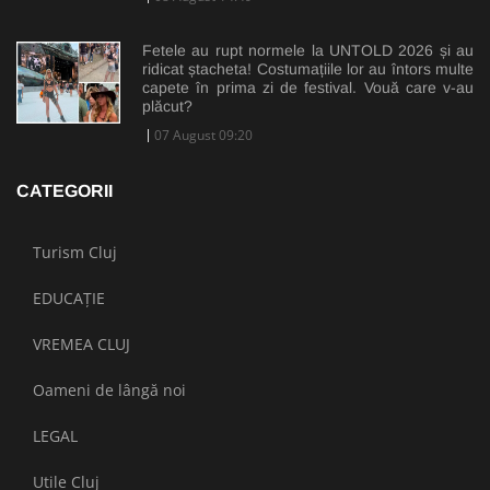
Fetele au rupt normele la UNTOLD 2026 și au
ridicat ștacheta! Costumațiile lor au întors multe
capete în prima zi de festival. Vouă care v-au
plăcut?
07 August 09:20
CATEGORII
Turism Cluj
EDUCAȚIE
VREMEA CLUJ
Oameni de lângă noi
LEGAL
Utile Cluj