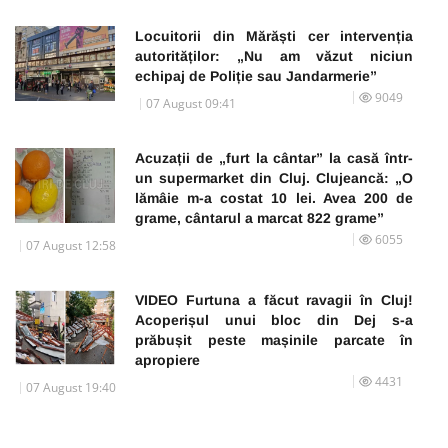
Locuitorii din Mărăști cer intervenția
autorităților: „Nu am văzut niciun
echipaj de Poliție sau Jandarmerie”
9049
07 August 09:41
Acuzații de „furt la cântar” la casă într-
un supermarket din Cluj. Clujeancă: „O
lămâie m-a costat 10 lei. Avea 200 de
grame, cântarul a marcat 822 grame”
6055
07 August 12:58
VIDEO Furtuna a făcut ravagii în Cluj!
Acoperișul unui bloc din Dej s-a
prăbușit peste mașinile parcate în
apropiere
4431
07 August 19:40