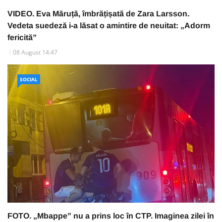
VIDEO. Eva Măruță, îmbrățișată de Zara Larsson.
Vedeta suedeză i-a lăsat o amintire de neuitat: „Adorm
fericită”
08 August 14:47
SOCIAL
FOTO. „Mbappe” nu a prins loc în CTP. Imaginea zilei în