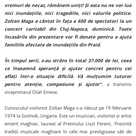
vremuri de necaz, rămânem uniți! Și asta nu ne vor lua
nici inundațiile, nici tragediile, nici valurile politice.
Zoltan Maga a cântat în fața a 600 de spectatori la un
concert caritabil din Cluj-Napoca, duminică. Toate
încasările din prezentare vor fi donate pentru a ajuta
familiile afectate de inundațiile din Praid.
În timpul serii, s-au strâns în total 37.000 de lei, ceea
ce înseamnă speranță și ajutor concret pentru cei
aflați într-o situație dificilă. Vă mulțumim tuturor
pentru atenție, compasiune și ajutor”
, a transmis
viceprimarul Olah Emese.
Cunoscutul violonist Zoltan Maga s-a născut pe 19 februarie
1974 la Szolnok, Ungaria. Este un muzician, violonist și artist
emerit maghiar, laureat al Premiului Liszt Ferenc. Prezintă
tradiții muzicale maghiare în cele mai prestigioase săli de