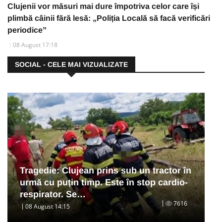
Clujenii vor măsuri mai dure împotriva celor care își
plimbă câinii fără lesă: „Poliția Locală să facă verificări
periodice”
08 August 17:18
SOCIAL - CELE MAI VIZUALIZATE
Tragedie: Clujean prins sub un tractor în
urmă cu puțin timp. Este în stop cardio-
respirator. Se…
7616
08 August 14:15