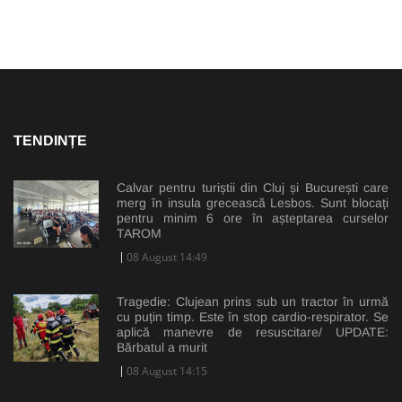
TENDINȚE
Calvar pentru turiștii din Cluj și București care
merg în insula grecească Lesbos. Sunt blocați
pentru minim 6 ore în așteptarea curselor
TAROM
08 August 14:49
Tragedie: Clujean prins sub un tractor în urmă
cu puțin timp. Este în stop cardio-respirator. Se
aplică manevre de resuscitare/ UPDATE:
Bărbatul a murit
08 August 14:15