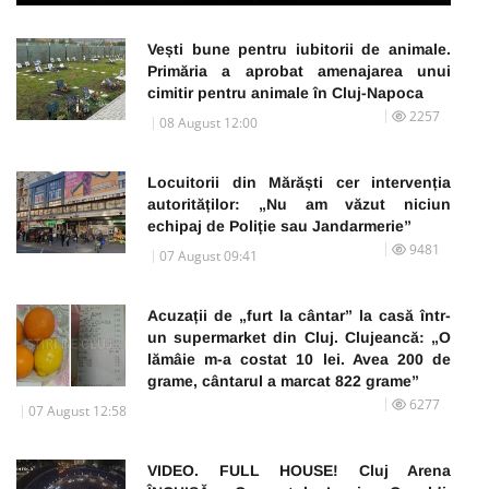
Vești bune pentru iubitorii de animale.
Primăria a aprobat amenajarea unui
cimitir pentru animale în Cluj-Napoca
2257
08 August 12:00
Locuitorii din Mărăști cer intervenția
autorităților: „Nu am văzut niciun
echipaj de Poliție sau Jandarmerie”
9481
07 August 09:41
Acuzații de „furt la cântar” la casă într-
un supermarket din Cluj. Clujeancă: „O
lămâie m-a costat 10 lei. Avea 200 de
grame, cântarul a marcat 822 grame”
6277
07 August 12:58
VIDEO. FULL HOUSE! Cluj Arena