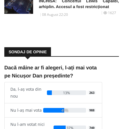
ÎNCHISĂ: Concertul Lewis Capaldi,
arhiplin. Accesul a fost restricționat
1627
08 August 22:20
SONDAJ DE OPINIE
Dacă mâine ar fi alegeri, l-ați mai vota
pe Nicușor Dan președinte?
Da, l-aș vota din
13%
263
nou
Nu l-aș mai vota
49%
988
Nu l-am votat nici
37%
749