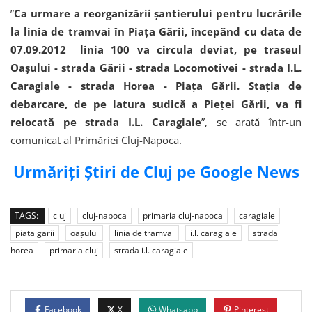
”
Ca urmare a reorganizării șantierului pentru lucrările
la linia de tramvai în Piața Gării, începănd cu data de
07.09.2012 linia 100 va circula deviat, pe traseul
Oașului - strada Gării - strada Locomotivei - strada I.L.
Caragiale - strada Horea - Piața Gării. Stația de
debarcare, de pe latura sudică a Pieței Gării, va fi
relocată pe strada I.L. Caragiale
”, se arată într-un
comunicat al Primăriei Cluj-Napoca.
Urmăriți Știri de Cluj pe Google News
TAGS:
cluj
cluj-napoca
primaria cluj-napoca
caragiale
piata garii
oașului
linia de tramvai
i.l. caragiale
strada
horea
primaria cluj
strada i.l. caragiale
Facebook
X
Whatsapp
Pinterest