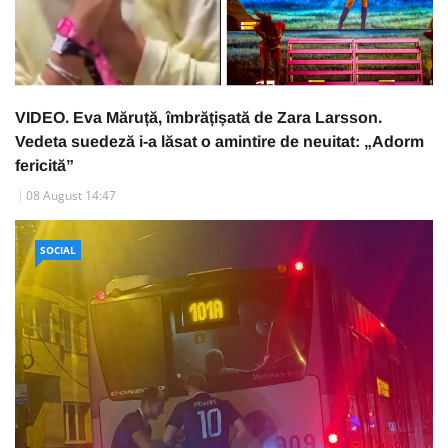
VIDEO. Eva Măruță, îmbrățișată de Zara Larsson.
Vedeta suedeză i-a lăsat o amintire de neuitat: „Adorm
fericită”
08 August 14:47
SOCIAL