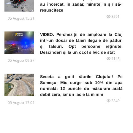
au încercat, în zadar, minute în șir să-l
resusciteze
8291
05 August 15:31
VIDEO. Percheziții de amploare la Cluj
într-un dosar de tăieri ilegale de păduri
și falsuri. Opt persoane reținute.
Descinderi și la un ocol silvic de stat
4143
05 August 09:37
Seceta a golit râurile Clujului! Pe
Someșul Mic curge sub 10% din apa
normală: 12 puncte de măsurare arată
debit zero, iar un lac e la minim
3840
05 August 17:05