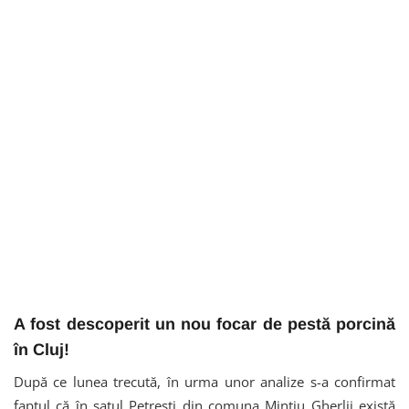
A fost descoperit un nou focar de pestă porcină
în Cluj!
După ce lunea trecută, în urma unor analize s-a confirmat
faptul că în satul Petrești din comuna Mintiu Gherlii există