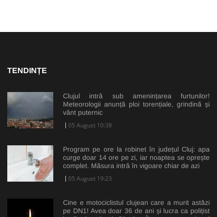
TENDINȚE
Clujul intră sub amenințarea furtunilor!
Meteorologii anunță ploi torențiale, grindină și
vânt puternic
05 August 10:38
Program pe ore la robinet în județul Cluj: apa
curge doar 14 ore pe zi, iar noaptea se oprește
complet. Măsura intră în vigoare chiar de azi
05 August 19:23
Cine e motociclistul clujean care a murit astăzi
pe DN1! Avea doar 36 de ani și lucra ca polițist