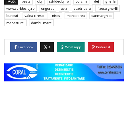
TAGS:
pesta
cluj
stiridecluj.ro
porcina
dej
gherla
www.stiridecluj.ro
unguras
aviz
cuzdrioara
fizesu gherlii
bunesti
valea ciresoii
nires
manastirea
sanmarghita
manasturel
dambu mare
Facebook
X
Whatsapp
Pinterest