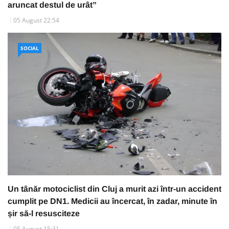
aruncat destul de urât”
05 August 22:54
SOCIAL
Un tânăr motociclist din Cluj a murit azi într-un accident
cumplit pe DN1. Medicii au încercat, în zadar, minute în
șir să-l resusciteze
05 August 15:31