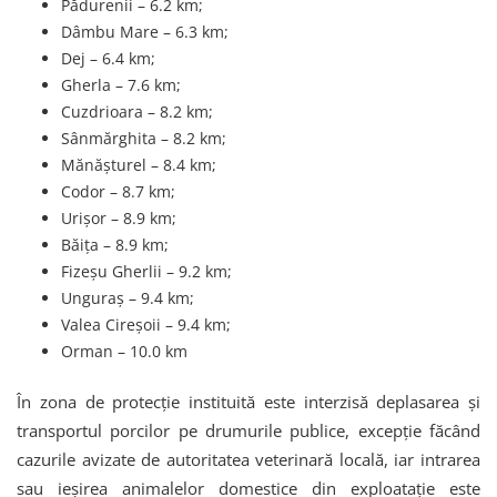
Pădurenii – 6.2 km;
Dâmbu Mare – 6.3 km;
Dej – 6.4 km;
Gherla – 7.6 km;
Cuzdrioara – 8.2 km;
Sânmărghita – 8.2 km;
Mănășturel – 8.4 km;
Codor – 8.7 km;
Urișor – 8.9 km;
Băița – 8.9 km;
Fizeșu Gherlii – 9.2 km;
Unguraș – 9.4 km;
Valea Cireșoii – 9.4 km;
Orman – 10.0 km
În zona de protecție instituită este interzisă deplasarea și
transportul porcilor pe drumurile publice, excepție făcând
cazurile avizate de autoritatea veterinară locală, iar intrarea
sau ieșirea animalelor domestice din exploatație este