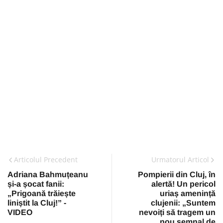
Articolul Precedent
Urmatorul Articol
Adriana Bahmuțeanu
Pompierii din Cluj, în
și-a șocat fanii:
alertă! Un pericol
„Prigoană trăiește
uriaș amenință
liniștit la Cluj!” -
clujenii: „Suntem
VIDEO
nevoiți să tragem un
nou semnal de