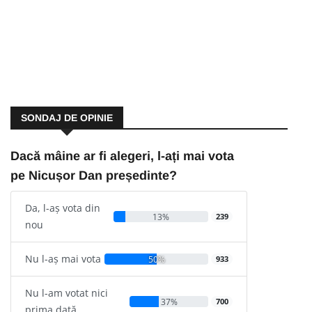
SONDAJ DE OPINIE
Dacă mâine ar fi alegeri, l-ați mai vota
pe Nicușor Dan președinte?
Da, l-aș vota din
13%
239
nou
Nu l-aș mai vota
50%
933
Nu l-am votat nici
37%
700
prima dată