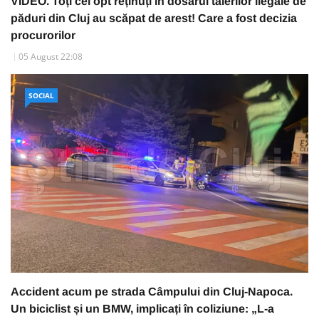
VIDEO. Toți cei opt reținuți în dosarul tăierilor ilegale de
păduri din Cluj au scăpat de arest! Care a fost decizia
procurorilor
05 August 22:08
SOCIAL
Accident acum pe strada Câmpului din Cluj-Napoca.
Un biciclist și un BMW, implicați în coliziune: „L-a