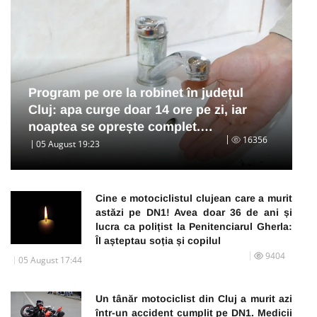
Program pe ore la robinet în județul
Cluj: apa curge doar 14 ore pe zi, iar
noaptea se oprește complet.…
16356
05 August 19:23
Cine e motociclistul clujean care a murit
astăzi pe DN1! Avea doar 36 de ani și
lucra ca polițist la Penitenciarul Gherla:
Îl așteptau soția și copilul
9404
05 August 17:44
Un tânăr motociclist din Cluj a murit azi
într-un accident cumplit pe DN1. Medicii