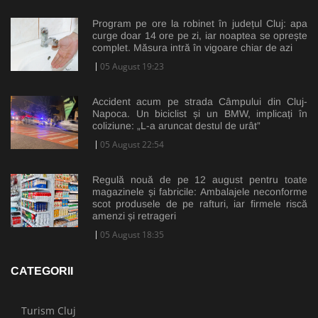
Program pe ore la robinet în județul Cluj: apa
curge doar 14 ore pe zi, iar noaptea se oprește
complet. Măsura intră în vigoare chiar de azi
05 August 19:23
Accident acum pe strada Câmpului din Cluj-
Napoca. Un biciclist și un BMW, implicați în
coliziune: „L-a aruncat destul de urât”
05 August 22:54
Regulă nouă de pe 12 august pentru toate
magazinele și fabricile: Ambalajele neconforme
scot produsele de pe rafturi, iar firmele riscă
amenzi și retrageri
05 August 18:35
CATEGORII
Turism Cluj