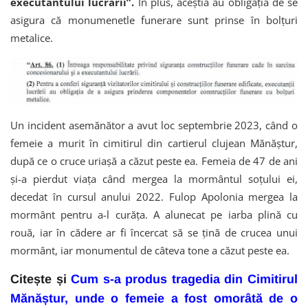
executantului lucrării”.
În plus, aceștia au obligația de se
asigura că monumenetle funerare sunt prinse în bolțuri
metalice.
Un incident asemănător a avut loc septembrie 2023, când o
femeie a murit în cimitirul din cartierul clujean Mănăștur,
după ce o cruce uriașă a căzut peste ea. Femeia de 47 de ani
și-a pierdut viața când mergea la mormântul soțului ei,
decedat în cursul anului 2022. Fulop Apolonia mergea la
mormânt pentru a-l curăța. A alunecat pe iarba plină cu
rouă, iar în cădere ar fi încercat să se țină de crucea unui
mormânt, iar monumentul de câteva tone a căzut peste ea.
Citește și
Cum s-a produs tragedia din Cimitirul
Mănăștur, unde o femeie a fost omorâtă de o