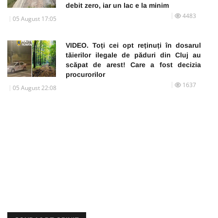
debit zero, iar un lac e la minim
4483
05 August 17:05
VIDEO. Toți cei opt reținuți în dosarul
tăierilor ilegale de păduri din Cluj au
scăpat de arest! Care a fost decizia
procurorilor
1637
05 August 22:08