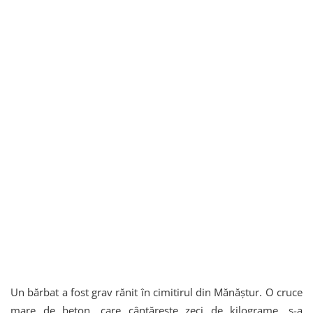
Un bărbat a fost grav rănit în cimitirul din Mănăștur. O cruce
mare de beton, care cântărește zeci de kilograme, s-a