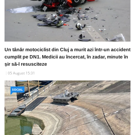
Un tânăr motociclist din Cluj a murit azi într-un accident
cumplit pe DN1. Medicii au încercat, în zadar, minute în
șir să-l resusciteze
05 August 15:31
SOCIAL