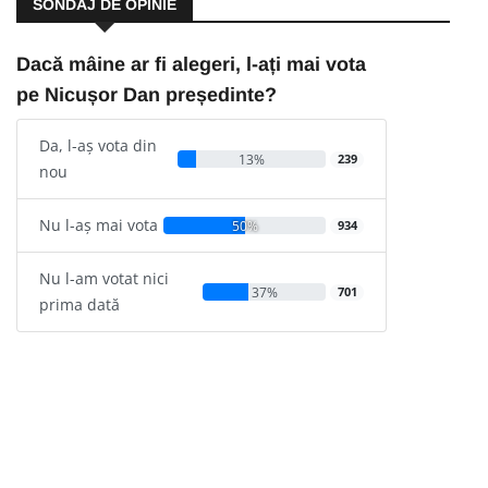
SONDAJ DE OPINIE
Dacă mâine ar fi alegeri, l-ați mai vota
pe Nicușor Dan președinte?
Da, l-aș vota din
13%
239
nou
Nu l-aș mai vota
50%
934
Nu l-am votat nici
37%
701
prima dată