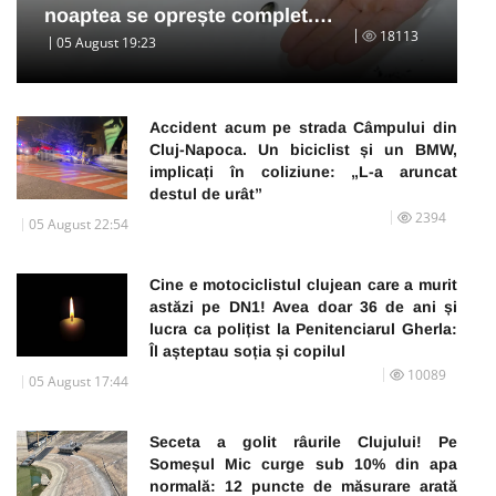
noaptea se oprește complet.…
18113
05 August 19:23
Accident acum pe strada Câmpului din
Cluj-Napoca. Un biciclist și un BMW,
implicați în coliziune: „L-a aruncat
destul de urât”
2394
05 August 22:54
Cine e motociclistul clujean care a murit
astăzi pe DN1! Avea doar 36 de ani și
lucra ca polițist la Penitenciarul Gherla:
Îl așteptau soția și copilul
10089
05 August 17:44
Seceta a golit râurile Clujului! Pe
Someșul Mic curge sub 10% din apa
normală: 12 puncte de măsurare arată