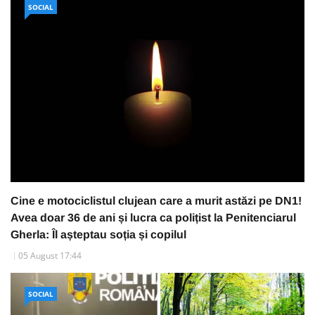
SOCIAL
Cine e motociclistul clujean care a murit astăzi pe DN1!
Avea doar 36 de ani și lucra ca polițist la Penitenciarul
Gherla: Îl așteptau soția și copilul
05 August 17:44
SOCIAL