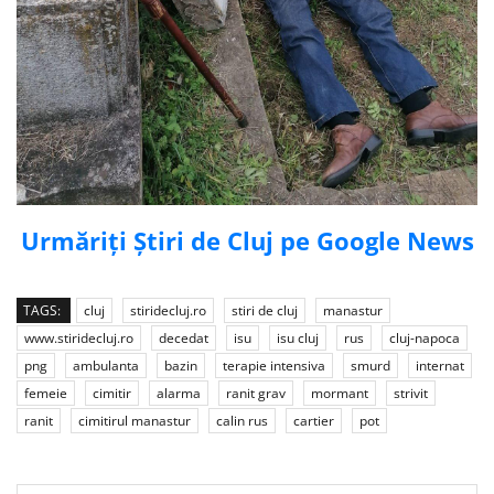
Urmăriți Știri de Cluj pe Google News
TAGS:
cluj
stiridecluj.ro
stiri de cluj
manastur
www.stiridecluj.ro
decedat
isu
isu cluj
rus
cluj-napoca
png
ambulanta
bazin
terapie intensiva
smurd
internat
femeie
cimitir
alarma
ranit grav
mormant
strivit
ranit
cimitirul manastur
calin rus
cartier
pot